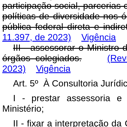
participação social, parcerias
políticas de diversidade nos 
pública federal direta e indire
11.397, de 2023)
Vigência
III - assessorar o Ministr
órgãos colegiados.
(Rev
2023)
Vigência
Art. 5º À Consultoria Juríd
I - prestar assessoria e 
Ministério;
II - fixar a interpretação da