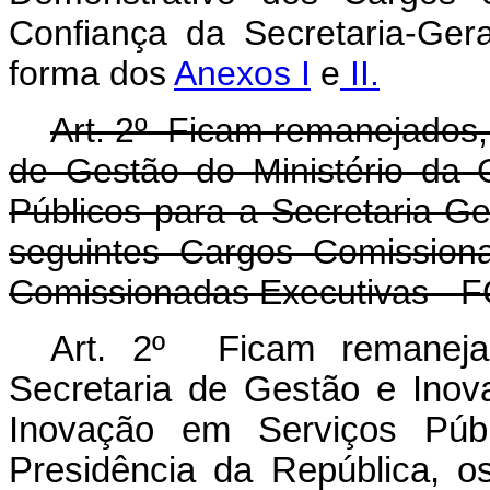
Confiança da Secretaria-Ger
forma dos
Anexos I
e
II.
Art. 2º Ficam remanejados
de Gestão do Ministério da
Públicos para a Secretaria-Ge
seguintes Cargos Comission
Comissionadas Executivas - F
Art. 2º Ficam remaneja
Secretaria de Gestão e Inov
Inovação em Serviços Públ
Presidência da República, 