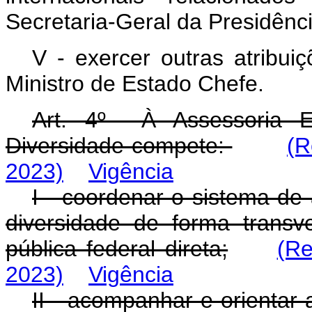
Secretaria-Geral da Presidênc
V - exercer outras atribui
Ministro de Estado Chefe.
Art. 4º À Assessoria Es
Diversidade compete:
(R
2023)
Vigência
I - coordenar o sistema de 
diversidade de forma transv
pública federal direta;
(Re
2023)
Vigência
II - acompanhar e orienta