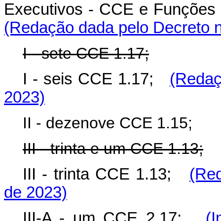
Executivos - CCE e Funções
(Redação dada pelo Decreto n
I - sete CCE 1.17;
I - seis CCE 1.17;
(Redaç
2023)
II - dezenove CCE 1.15;
III - trinta e um CCE 1.13;
III - trinta CCE 1.13;
(Red
de 2023)
III-A - um CCE 2.17;
(I