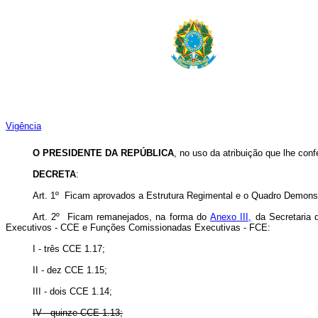
Vigência
O
PRESIDENTE DA REPÚBLICA
, no uso da atribuição que lhe conf
DECRETA
:
Art. 1º Ficam aprovados a Estrutura Regimental e o Quadro Demons
Art. 2º Ficam remanejados, na forma do
Anexo III,
da Secretaria 
Executivos - CCE e Funções Comissionadas Executivas - FCE:
I - três CCE 1.17;
II - dez CCE 1.15;
III - dois CCE 1.14;
IV - quinze CCE 1.13;