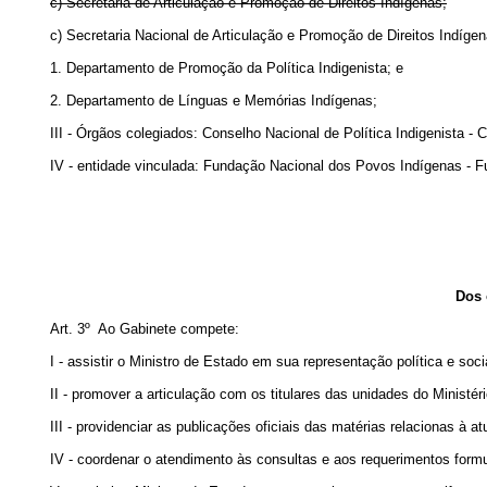
c) Secretaria de Articulação e Promoção de Direitos Indígenas;
c) Secretaria Nacional de Articulação e Promoção de Direitos Indí
1. Departamento de Promoção da Política Indigenista; e
2. Departamento de Línguas e Memórias Indígenas;
III - Órgãos colegiados: Conselho Nacional de Política Indigenista - 
IV - entidade vinculada: Fundação Nacional dos Povos Indígenas - F
Dos 
Art. 3º Ao Gabinete compete:
I - assistir o Ministro de Estado em sua representação política e so
II - promover a articulação com os titulares das unidades do Minist
III - providenciar as publicações oficiais das matérias relacionas à at
IV - coordenar o atendimento às consultas e aos requerimentos form