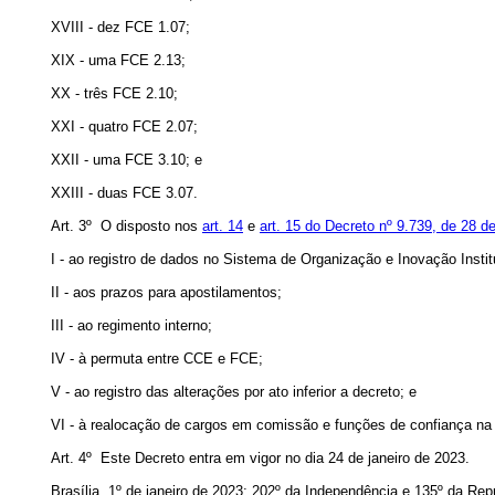
XVIII - dez FCE 1.07;
XIX - uma FCE 2.13;
XX - três FCE 2.10;
XXI - quatro FCE 2.07;
XXII - uma FCE 3.10; e
XXIII - duas FCE 3.07.
Art. 3º O disposto nos
art. 14
e
art. 15 do Decreto nº 9.739, de 28 
I - ao registro de dados no Sistema de Organização e Inovação Instit
II - aos prazos para apostilamentos;
III - ao regimento interno;
IV - à permuta entre CCE e FCE;
V - ao registro das alterações por ato inferior a decreto; e
VI - à realocação de cargos em comissão e funções de confiança na 
Art. 4º Este Decreto entra em vigor no dia 24 de janeiro de 2023.
Brasília, 1º de janeiro de 2023; 202º da Independência e 135º da Rep