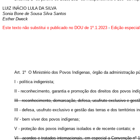
LUIZ INÁCIO LULA DA SILVA
Sonia Bone de Sousa Silva Santos
Esther Dweck
Este texto não substitui o publicado no DOU de 1º.1.2023
-
Edição especial
Art. 1º O Ministério dos Povos Indígenas, órgão da administração pú
I - política indigenista;
II - reconhecimento, garantia e promoção dos direitos dos povos indí
III - reconhecimento, demarcação, defesa, usufruto exclusivo e gestão
III - defesa, usufruto exclusivo e gestão das terras e dos territóri
IV - bem viver dos povos indígenas;
V - proteção dos povos indígenas isolados e de recente contato; e
VI - acordos e tratados internacionais, em especial a Convenção nº 