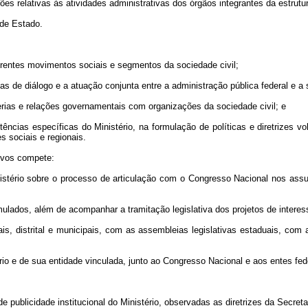
es relativas às atividades administrativas dos órgãos integrantes da estrutur
 de Estado.
iferentes movimentos sociais e segmentos da sociedade civil;
s de diálogo e a atuação conjunta entre a administração pública federal e a s
rcerias e relações governamentais com organizações da sociedade civil; e
ências específicas do Ministério, na formulação de políticas e diretrizes v
s sociais e regionais.
ivos compete:
nistério sobre o processo de articulação com o Congresso Nacional nos assu
mulados, além de acompanhar a tramitação legislativa dos projetos de interess
ais, distrital e municipais, com as assembleias legislativas estaduais, co
ério e de sua entidade vinculada, junto ao Congresso Nacional e aos entes fed
 de publicidade institucional do Ministério, observadas as diretrizes da Secr