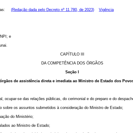
genas:
(Redação dada pelo Decreto nº 11.780, de 2023)
Vigência
CNPI; e
unai.
CAPÍTULO III
DA COMPETÊNCIA DOS ÓRGÃOS
Seção I
órgãos de assistência direta e imediata ao Ministro de Estado dos Povo
cial, ocupar-se das relações públicas, do cerimonial e do preparo e do despac
ério sobre os assuntos submetidos à consideração do Ministro de Estado;
uação do Ministério;
ulados ao Ministro de Estado;