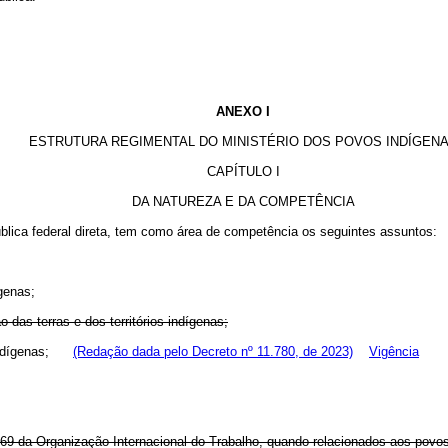
ANEXO I
ESTRUTURA REGIMENTAL DO MINISTÉRIO DOS POVOS INDÍGEN
CAPÍTULO I
DA NATUREZA E DA COMPETÊNCIA
blica federal direta, tem como área de competência os seguintes assuntos:
genas;
 das terras e dos territórios indígenas;
os indígenas;
(Redação dada pelo Decreto nº 11.780, de 2023)
Vigência
169 da Organização Internacional do Trabalho, quando relacionados aos povo