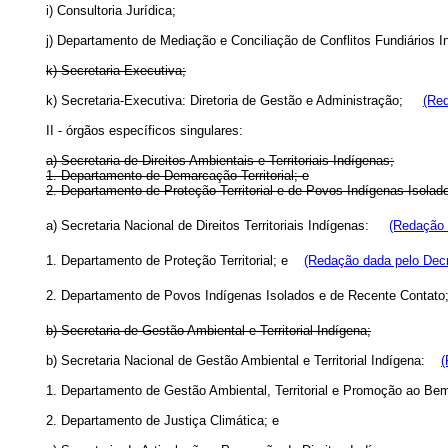
i) Consultoria Jurídica;
j) Departamento de Mediação e Conciliação de Conflitos Fundiários I
k) Secretaria-Executiva;
k) Secretaria-Executiva: Diretoria de Gestão e Administração;
(Red
II - órgãos específicos singulares:
a) Secretaria de Direitos Ambientais e Territoriais Indígenas;
1. Departamento de Demarcação Territorial; e
2. Departamento de Proteção Territorial e de Povos Indígenas Isolad
a) Secretaria Nacional de Direitos Territoriais Indígenas:
(Redação 
1. Departamento de Proteção Territorial; e
(Redação dada pelo Decr
2. Departamento de Povos Indígenas Isolados e de Recente Conta
b) Secretaria de Gestão Ambiental e Territorial Indígena;
b) Secretaria Nacional de Gestão Ambiental e Territorial Indígena:
(
1. Departamento de Gestão Ambiental, Territorial e Promoção ao Bem
2. Departamento de Justiça Climática; e