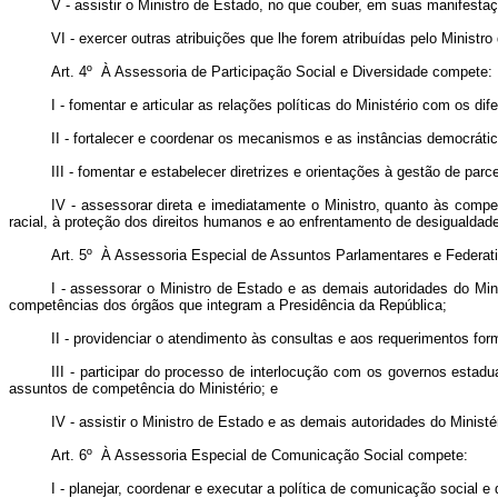
V - assistir o Ministro de Estado, no que couber, em suas manifestaçõ
VI - exercer outras atribuições que lhe forem atribuídas pelo Ministro
Art. 4º À Assessoria de Participação Social e Diversidade compete:
I - fomentar e articular as relações políticas do Ministério com os d
II - fortalecer e coordenar os mecanismos e as instâncias democrática
III - fomentar e estabelecer diretrizes e orientações à gestão de pa
IV - assessorar direta e imediatamente o Ministro, quanto às compet
racial, à proteção dos direitos humanos e ao enfrentamento de desigualdade
Art. 5º À Assessoria Especial de Assuntos Parlamentares e Federat
I - assessorar o Ministro de Estado e as demais autoridades do Mi
competências dos órgãos que integram a Presidência da República;
II - providenciar o atendimento às consultas e aos requerimentos for
III - participar do processo de interlocução com os governos estadu
assuntos de competência do Ministério; e
IV - assistir o Ministro de Estado e as demais autoridades do Minist
Art. 6º À Assessoria Especial de Comunicação Social compete:
I - planejar, coordenar e executar a política de comunicação social e