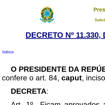
Pres
Subch
DECRETO Nº 11.330, 
Vigência
O PRESIDENTE DA REPÚ
confere o art. 84,
caput
, incis
DECRETA
:
Art. 1º Ficam aprovados 