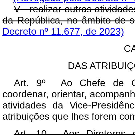
V - realizar outras ativida
da República, no âmbito de s
Decreto nº 11.677, de 2023)
CA
DAS ATRIBUI
Art. 9º Ao Chefe de Gab
coordenar, orientar, acompanh
atividades da Vice-Presidên
atribuições que lhes forem co
Art. 10. Aos Diretores 