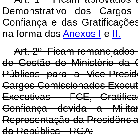
Demonstrativo dos Cargo
Confiança e das Gratificaçõe
na forma dos
Anexos I
e
II.
Art. 2º Ficam remanejados
de Gestão do Ministério da
Públicos para a Vice-Presi
Cargos Comissionados Execut
Executivas - FCE, Gratifi
Confiança devida a Milit
Representação da Presidência
da República - RGA: