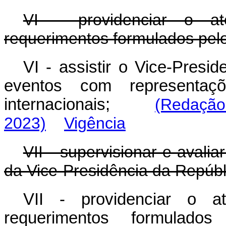
VI - providenciar o a
requerimentos formulados pel
VI - assistir o Vice-Presi
eventos com representaç
internacionais;
(Redação
2023)
Vigência
VII - supervisionar e avali
da Vice-Presidência da Repúbl
VII - providenciar o a
requerimentos formulado