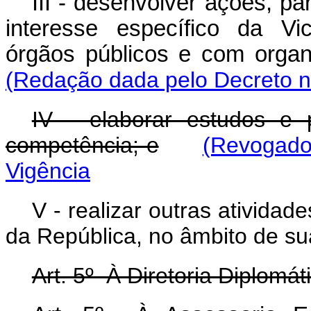
III - desenvolver ações, p
interesse específico da Vi
órgãos públicos e com org
(Redação dada pelo Decreto n
IV - elaborar estudos e
competência; e
(Revogado 
Vigência
V - realizar outras ativida
da República, no âmbito de s
Art. 5º À Diretoria Diplomá