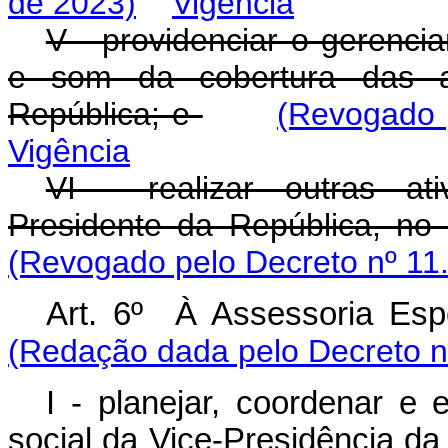
de 2023)
Vigência
V - providenciar o gerenc
e som da cobertura das at
República; e
(Revogado 
Vigência
VI - realizar outras at
Presidente da República, no
(Revogado pelo Decreto nº 11
Art. 6º À Assessoria Es
(Redação dada pelo Decreto n
I - planejar, coordenar e 
social da Vice-Presidência d