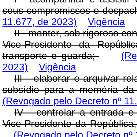
seus compromissos e despac
11.677, de 2023)
Vigência
II - manter, sob rigoroso c
Vice-Presidente da Repúbli
transporte e guarda;
(Re
2023)
Vigência
III - elaborar e arquivar re
subsídio para a memória da 
(Revogado pelo Decreto nº 11
IV - controlar a entrada 
Vice-Presidente da República
(Revogado pelo Decreto nº 