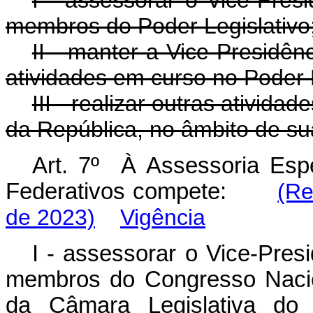
I - assessorar o Vice-Pres
membros do Poder Legislativo
II - manter a Vice-Presidê
atividades em curso no Poder L
III - realizar outras ativid
da República, no âmbito de sua
Art. 7º À Assessoria Esp
Federativos compete:
(Re
de 2023)
Vigência
I - assessorar o Vice-Pres
membros do Congresso Nacion
da Câmara Legislativa do 