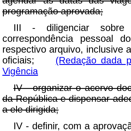
agendar as datas das viag
programação aprovada;
III - diligenciar sobr
correspondência pessoal do
respectivo arquivo, inclusive 
oficiais;
(Redação dada p
Vigência
IV - organizar o acervo do
da República e dispensar ade
a ele dirigida;
IV - definir, com a aprova