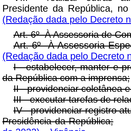
Presidente da República, 
(Redação dada pelo Decreto n
Art. 6º À Assessoria de C
Art. 6º À Assessoria Esp
(Redação dada pelo Decreto n
I - estabelecer, manter e 
da República com a imprensa;
II - providenciar coletânea e
III - executar tarefas de re
IV - providenciar registro at
Presidência da República;