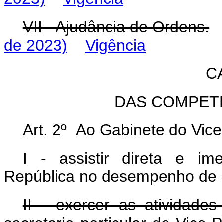
VII - Ajudância de Ordens.
de 2023)
Vigência
C
DAS COMPET
Art. 2º Ao Gabinete do Vic
I - assistir direta e im
República no desempenho de s
II - exercer as atividad