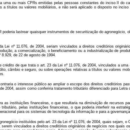
dos a uma ou mais CPRs emitidas pelas pessoas constantes do inciso II do
ca
 a títulos ou valores mobiliários, e não será aplicado o disposto no incis
R poderia lastrear quaisquer instrumentos de securitização do agronegócio, 
da Lei nº 11.076, de 2004, seriam vinculados a direitos creditórios originár
rodução, a comercialização, o beneficiamento ou a industrialização de pro
º 8.929, de 22 de agosto de 1994.
de crédito de que trata o art. 23 da Lei nº 11.076, de 2004, vinculados a u
édito, câmbio e seguro, ou sobre operações relativas a títulos ou valores mobi
es.
ontraria o interesse público ao ampliar o escopo dos direitos creditórios pa
 de 2004, assim como conferiria tratamento tributário diferenciado para Letr
a as instituições financeiras, o que resultaria na diminuição de recursos p
tário, pelas instituições financeiras, o que poderia interferir na estratég
racional para os sistemas de tecnologia da informação e para a governança
agronegócio instituídos pelo art. 23 da Lei nº 11.076, de 2004, quais sejam, o
erem vinculados a direitos creditórios originários de negócios nos quais os 