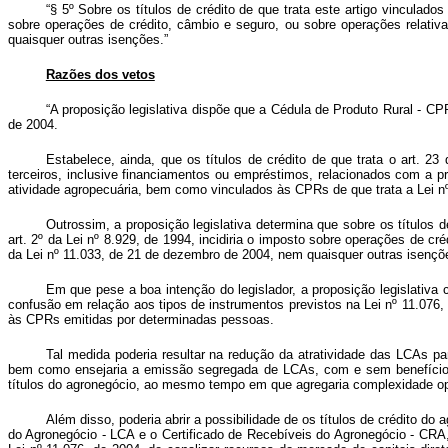
“§ 5º Sobre os títulos de crédito de que trata este artigo vincula
sobre operações de crédito, câmbio e seguro, ou sobre operações relativas
quaisquer outras isenções.”
Razões dos vetos
“A proposição legislativa dispõe que a Cédula de Produto Rural - CP
de 2004.
Estabelece, ainda, que os títulos de crédito de que trata o art. 23 
terceiros, inclusive financiamentos ou empréstimos, relacionados com a p
atividade agropecuária, bem como vinculados às CPRs de que trata a Lei n
Outrossim, a proposição legislativa determina que sobre os títulos 
art. 2º da Lei nº 8.929, de 1994, incidiria o imposto sobre operações de cr
da Lei nº 11.033, de 21 de dezembro de 2004, nem quaisquer outras isençõ
Em que pese a boa intenção do legislador, a proposição legislativa c
confusão em relação aos tipos de instrumentos previstos na Lei nº 11.076,
às CPRs emitidas por determinadas pessoas.
Tal medida poderia resultar na redução da atratividade das LCAs par
bem como ensejaria a emissão segregada de LCAs, com e sem benefício tribu
títulos do agronegócio, ao mesmo tempo em que agregaria complexidade ope
Além disso, poderia abrir a possibilidade de os títulos de crédito do 
do Agronegócio - LCA e o Certificado de Recebíveis do Agronegócio - CRA, s