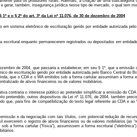
tamente para os produtores rurais. Ademais, a criação de uma subcategoria d
s e gerar, também, insegurança jurídica nesse tipo de mercado, o qual tem 
§ 1º e o § 2º do art. 3º da Lei nº 11.076, de 30 de dezembro de 2004
 em sistema eletrônico de escrituração gerido por entidade autorizada pelo 
 escritural enquanto permanecerem registrados ou depositados em entidade a
de dezembro de 2004, que passaria a estabelecer, em seu § 1º, que a emissão
co de escrituração gerido por entidade autorizada pelo Banco Central do Bras
e, ainda, que o CDA e o WA emitidos sob a forma cartular assumiriam a form
ntralizado de ativos financeiros ou de valores mobiliários.
slativa contraria o interesse público ao pretender simplificar a emissão do
 efeito pretendido, outros dispositivos da Lei nº 11.076, de 2004, também pr
odo que, para fins de compatibilização do texto legal referente ao CDA e a
 emissão e da negociação com tais títulos, com potencial redução de recurs
sil exercerem o registro de ativos financeiros ou de valores mobiliários (as 
b a forma cartular (“física”), assumissem a forma escritural (“eletrônic
iliários.