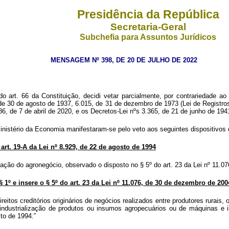
Presidência da República
Secretaria-Geral
Subchefia para Assuntos Jurídicos
MENSAGEM Nº 398, DE 20 DE JULHO DE 2022
o art. 66 da Constituição, decidi
vetar parcialmente, por contrariedade ao 
 de 30 de agosto de 1937, 6.015, de 31 de dezembro de 1973 (Lei de Registro
6, de 7 de abril de 2020, e os Decretos-Lei nºs 3.365, de 21 de junho de 194
Ministério da Economia manifestaram-se pelo veto aos seguintes dispositivos
art. 19-A da Lei nº 8.929, de 22 de agosto de 1994
ização do agronegócio, observado o disposto no § 5º do art. 23 da Lei nº 11.
§ 1º e insere o § 5º do art. 23 da Lei nº 11.076, de 30 de dezembro de 200
direitos creditórios originários de negócios realizados entre produtores rurai
industrialização de produtos ou insumos agropecuários ou de máquinas e 
to de 1994.”