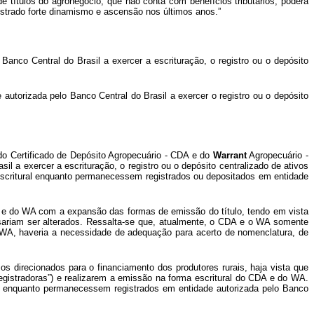
e títulos do agronegócio, que não conta com benefícios tributários, poderá
mostrado forte dinamismo e ascensão nos últimos anos.”
Banco Central do Brasil a exercer a escrituração, o registro ou o depósito
utorizada pelo Banco Central do Brasil a exercer o registro ou o depósito
 do Certificado de Depósito Agropecuário - CDA e do
Warrant
Agropecuário -
il a exercer a escrituração, o registro ou o depósito centralizado de ativos
a escritural enquanto permanecessem registrados ou depositados em entidade
 CDA e do WA com a expansão das formas de emissão do título, tendo em vista
ecisariam ser alterados. Ressalta-se que, atualmente, o CDA e o WA somente
o WA, haveria a necessidade de adequação para acerto de nomenclatura, de
os direcionados para o financiamento dos produtores rurais, haja vista que
“registradoras”) e realizarem a emissão na forma escritural do CDA e do WA.
a”) enquanto permanecessem registrados em entidade autorizada pelo Banco