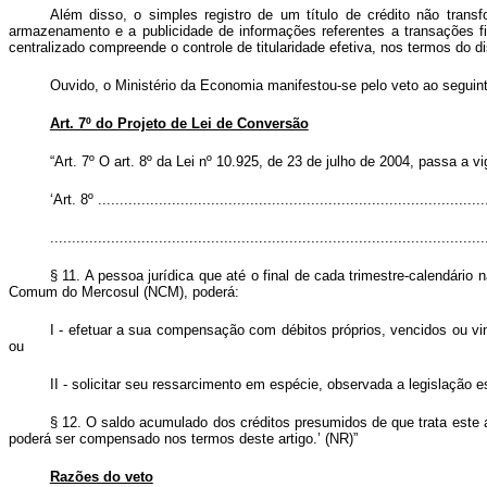
Além disso, o simples registro de um título de crédito não transfo
armazenamento e a publicidade de informações referentes a transações fi
centralizado compreende o controle de titularidade efetiva, nos termos do di
Ouvido, o Ministério da Economia manifestou-se pelo veto ao seguint
Art. 7º do Projeto de Lei de Conversão
“
Art. 7º
O art. 8º da Lei nº 10.925, de 23 de julho de 2004, passa a v
‘Art. 8º .........................................................................................
....................................................................................................
§ 11. A pessoa jurídica que até o final de cada trimestre-calendário
Comum do Mercosul (NCM), poderá:
I - efetuar a sua compensação com débitos próprios, vencidos ou vinc
ou
II - solicitar seu ressarcimento em espécie, observada a legislação e
§ 12. O saldo acumulado dos créditos presumidos de que trata este ar
poderá ser compensado nos termos deste artigo.’ (NR)”
Razões do veto