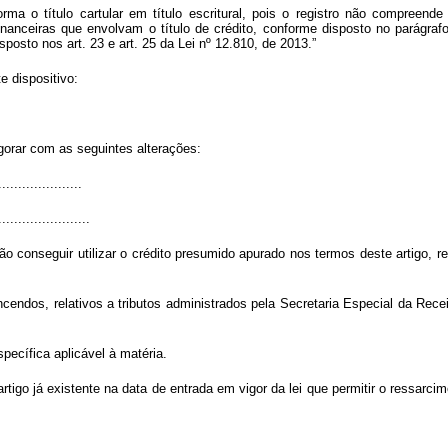
rma o título cartular em título escritural, pois o registro não compreend
nanceiras que envolvam o título de crédito, conforme disposto no parágrafo
sposto nos art. 23 e art. 25 da Lei nº 12.810, de 2013.”
e dispositivo:
igorar com as seguintes alterações:
.....................
.......................
 não conseguir utilizar o crédito presumido apurado nos termos deste artigo,
endos, relativos a tributos administrados pela Secretaria Especial da Receit
specífica aplicável à matéria.
tigo já existente na data de entrada em vigor da lei que permitir o ressarci