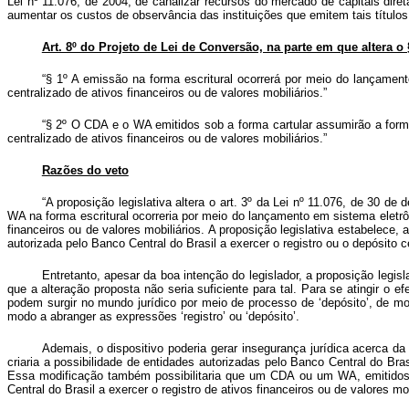
Lei nº 11.076, de 2004, de canalizar recursos do mercado de capitais dire
aumentar os custos de observância das instituições que emitem tais título
Art. 8º do Projeto de Lei de Conversão, na parte em que altera o 
“§ 1º A emissão na forma escritural ocorrerá por meio do lançamento
centralizado de ativos financeiros ou de valores mobiliários.”
“§ 2º O CDA e o WA emitidos sob a forma cartular assumirão a forma
centralizado de ativos financeiros ou de valores mobiliários.”
Razões do veto
“A proposição legislativa altera o art. 3º da Lei nº 11.076, de 30 
WA na forma escritural ocorreria por meio do lançamento em sistema eletrôni
financeiros ou de valores mobiliários. A proposição legislativa estabelec
autorizada pelo Banco Central do Brasil a exercer o registro ou o depósito ce
Entretanto, apesar da boa intenção do legislador, a proposição legi
que a alteração proposta não seria suficiente para tal. Para se atingir o
podem surgir no mundo jurídico por meio de processo de ‘depósito’, de m
modo a abranger as expressões ‘registro’ ou ‘depósito’.
Ademais, o dispositivo poderia gerar insegurança jurídica acerca da
criaria a possibilidade de entidades autorizadas pelo Banco Central do Bra
Essa modificação também possibilitaria que um CDA ou um WA, emitidos so
Central do Brasil a exercer o registro de ativos financeiros ou de valores mob