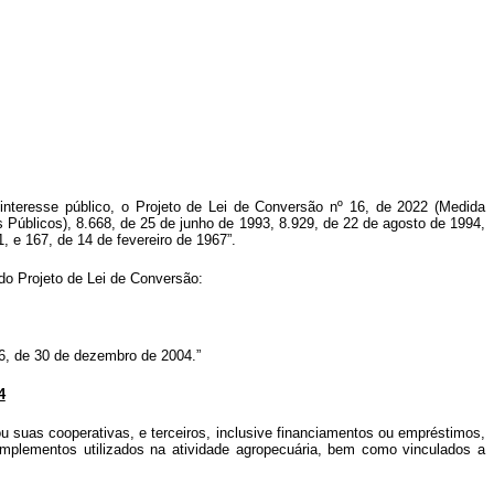
interesse público
, o Projeto de Lei de Conversão nº 16, de 2022 (Medida
s Públicos), 8.668, de 25 de junho de 1993, 8.929, de 22 de agosto de 1994,
1, e 167, de 14 de fevereiro de 1967”.
 do Projeto de Lei de Conversão:
076, de 30 de dezembro de 2004.”
4
s, ou suas cooperativas, e terceiros, inclusive financiamentos ou empréstimos,
implementos utilizados na atividade agropecuária, bem como vinculados a