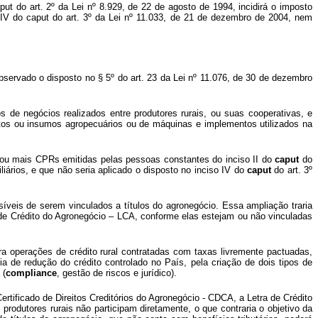
put
do art. 2º da Lei nº 8.929, de 22 de agosto de 1994, incidirá o imposto
o IV do
caput
do art. 3º da Lei nº 11.033, de 21 de dezembro de 2004, nem
observado o disposto no § 5º do art. 23 da Lei nº 11.076, de 30 de dezembro
ios de negócios realizados entre produtores rurais, ou suas cooperativas, e
dutos ou insumos agropecuários ou de máquinas e implementos utilizados na
ma ou mais CPRs emitidas pelas pessoas constantes do inciso II do
caput
do
liários, e que não seria aplicado o disposto no inciso IV do
caput
do art. 3º
ssíveis de serem vinculados a títulos do agronegócio. Essa ampliação traria
a de Crédito do Agronegócio – LCA, conforme elas estejam ou não vinculadas
ara operações de crédito rural contratadas com taxas livremente pactuadas,
ia de redução do crédito controlado no País, pela criação de dois tipos de
 (
compliance
, gestão de riscos e jurídico).
 Certificado de Direitos Creditórios do Agronegócio - CDCA, a Letra de Crédito
produtores rurais não participam diretamente, o que contraria o objetivo da