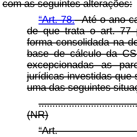
com as seguintes alterações:
“Art. 78.
Até o ano-ca
de que trata o art. 77
forma consolidada na de
base de cálculo da CSL
excepcionadas as parc
jurídicas investidas qu
uma das seguintes situa
...................................
(NR)
“Ar