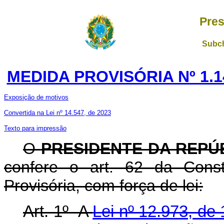
Pres
Subch
MEDIDA PROVISÓRIA Nº 1.1
Exposição de motivos
Convertida na Lei nº 14.547, de 2023
Texto para impressão
O
PRESIDENTE DA REPÚ
confere o art. 62
da Const
Provisória, com força de lei:
Art. 1º A
Lei nº 12.973, de