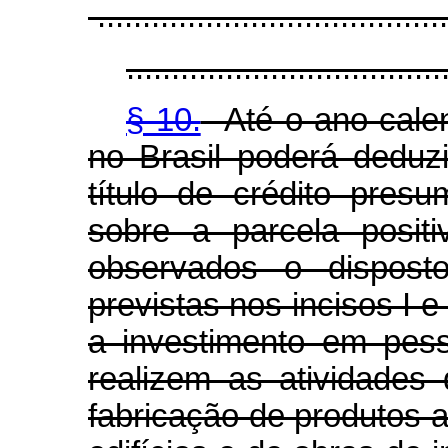
.......................................
...................................
§ 10.
Até o ano-calen
no Brasil poderá deduz
título de crédito pres
sobre a parcela posit
observados o dispos
previstas nos incisos I e
a investimento em pess
realizem as atividades
fabricação de produtos a