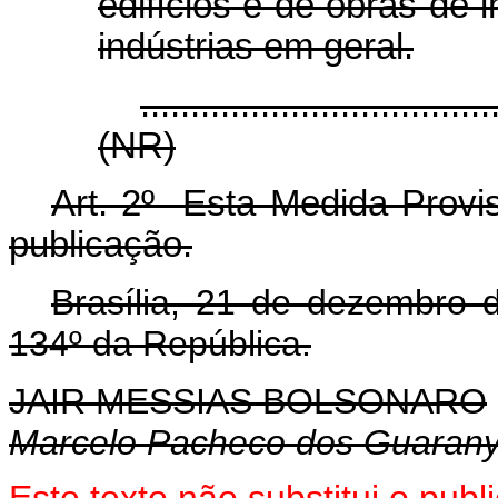
edifícios e de obras de 
indústrias em geral.
...................................
(NR)
Art. 2º Esta Medida Provis
publicação.
Brasília, 21 de dezembro 
134º da República.
JAIR MESSIAS BOLSONARO
Marcelo Pacheco dos Guaran