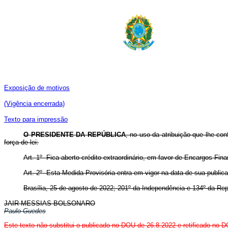
Exposição de motivos
(Vigência encerrada)
Texto para impressão
O PRESIDENTE DA REPÚBLICA
, no uso da atribuição que lhe co
força de lei:
Art. 1º Fica aberto crédito extraordinário, em favor de Encargos Fin
Art. 2º Esta Medida Provisória entra em vigor na data de sua public
Brasília, 25 de agosto de 2022; 201º da Independência e 134º da Rep
JAIR MESSIAS BOLSONARO
Paulo Guedes
Este texto não substitui o publicado no DOU de 26.8.2022
e retificado no 