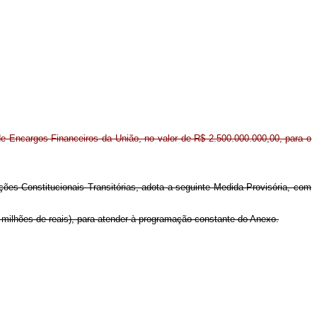
 de Encargos Financeiros da União, no valor de R$ 2.500.000.000,00, para o
ções Constitucionais Transitórias, adota a seguinte Medida Provisória, com
s milhões de reais), para atender à programação constante do Anexo.