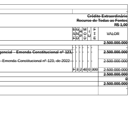
Crédito Extraordinário
Recurso de Todas as Fontes
R$ 1,00
E
G
M
F
R
I
S
N
O
T
VALOR
P
U
F
D
D
E
2.500.000.000
gencial - Emenda Constitucional nº 123,
2.500.000.000
 - Emenda Constitucional nº 123, de 2022 -
2.500.000.000
F
3
2
40
0
300
2.500.000.000
2.500.000.000
0
2.500.000.000