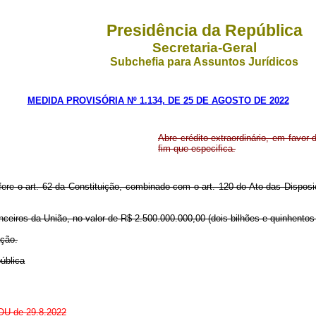
Presidência da República
Secretaria-Geral
Subchefia para Assuntos Jurídicos
MEDIDA PROVISÓRIA Nº 1.134, DE 25 DE AGOSTO DE 2022
Abre crédito extraordinário, em favor
fim que especifica.
nfere o art. 62 da Constituição, combinado com o art. 120 do Ato das Disposi
anceiros da União, no valor de R$ 2.500.000.000,00 (dois bilhões e quinhento
ação.
ública
DOU de 29.8.2022