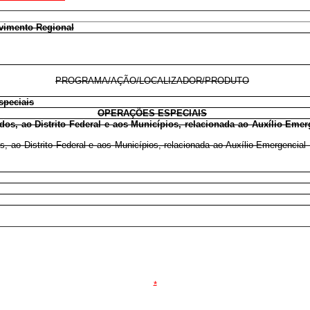
lvimento Regional
PROGRAMA/AÇÃO/LOCALIZADOR/PRODUTO
speciais
OPERAÇÕES ESPECIAIS
dos, ao Distrito Federal e aos Municípios, relacionada ao Auxílio Emer
s, ao Distrito Federal e aos Municípios, relacionada ao Auxílio Emergencial
*