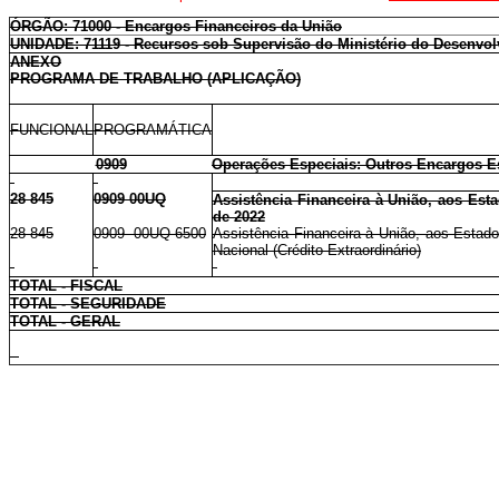
ÓRGÃO: 71000 - Encargos Financeiros da União
UNIDADE: 71119 - Recursos sob Supervisão do Ministério do Desenvo
ANEXO
PROGRAMA DE TRABALHO (APLICAÇÃO)
FUNCIONAL
PROGRAMÁTICA
0909
Operações Especiais: Outros Encargos E
28 845
0909 00UQ
Assistência Financeira à União, aos Esta
de 2022
28 845
0909 00UQ 6500
Assistência Financeira à União, aos Estado
Nacional (Crédito Extraordinário)
TOTAL - FISCAL
TOTAL - SEGURIDADE
TOTAL - GERAL