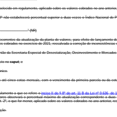
lecido em regulamento, aplicado sobre os valores cobrados no ano anterior,
8º não estabelecerá percentual superior a duas vezes o Índice Nacional de 
.............................” (NR)
decorrentes da atualização da planta de valores, para efeito do lançamento d
res cobrados no exercício de 2021, ressalvada a correção de inconsistências 
ião da Secretaria Especial de Desestatização, Desinvestimento e Mercados 
osto no
caput
; e
ônico.
 até cinco cotas mensais, com o vencimento da primeira parcela ou da cot
gulamento a que se refere o
inciso II do § 8º do art. 11-B da Lei nº 9.636, de 
 valores observará o percentual máximo de atualização correspondente a du
t. 2º, o que for menor, aplicado sobre os valores cobrados no ano anterior, r
ação.