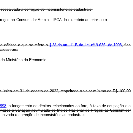
 ressalvada a correção de inconsistências cadastrais.
Preços ao Consumidor Amplo - IPCA do exercício anterior ou o
os débitos a que se refere o
§ 8º do art. 11-B da Lei nº 9.636, de 1998
, fica
cadastrais.
do Ministério da Economia:
a única em 31 de agosto de 2022, respeitado o valor mínimo de R$ 100,00
1998
, o lançamento de débitos relacionados ao foro, à taxa de ocupação e a
as vezes a variação acumulada do Índice Nacional de Preços ao Consumidor
essalvada a correção de inconsistências cadastrais.