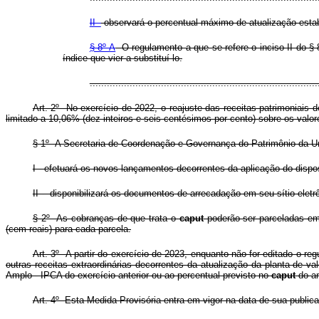
II -
observará o percentual máximo de atualização estabe
§ 8º-A
O regulamento a que se refere o inciso II do § 
índice que vier a substituí-lo.
..............................................................................
Art. 2º No exercício de 2022, o reajuste das receitas patrimoniais 
limitado a 10,06% (dez inteiros e seis centésimos por cento) sobre os valo
§ 1º A Secretaria de Coordenação e Governança do Patrimônio da Un
I - efetuará os novos lançamentos decorrentes da aplicação do disp
II - disponibilizará os documentos de arrecadação em seu sítio eletr
§ 2º As cobranças de que trata o
caput
poderão ser parceladas em
(cem reais) para cada parcela.
Art. 3º A partir do exercício de 2023, enquanto não for editado o re
outras receitas extraordinárias decorrentes da atualização da planta de
Amplo - IPCA do exercício anterior ou ao percentual previsto no
caput
do ar
Art. 4º Esta Medida Provisória entra em vigor na data de sua public