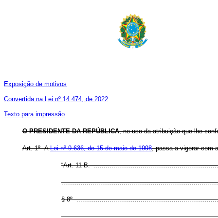
Exposição de motivos
Convertida na Lei nº 14.474, de 2022
Texto para impressão
O PRESIDENTE DA REPÚBLICA
,
no uso da atribuição que lhe confe
Art. 1º A
Lei nº 9.636, de 15 de maio de 1998
, passa a vigorar com a
“Art. 11-B. .................................................................
................................................................................
§ 8º .........................................................................
................................................................................