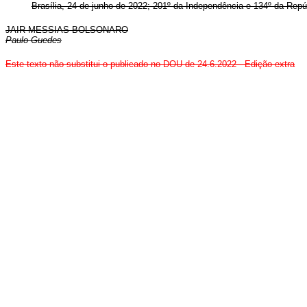
Brasília, 24 de junho de 2022; 201º da Independência e 134º da Repú
JAIR MESSIAS BOLSONARO
Paulo Guedes
Este texto não substitui o publicado no DOU de 24.6.2022 - Edição extra