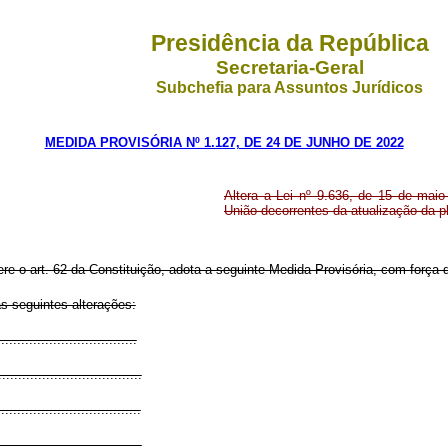
Presidência da República
Secretaria-Geral
Subchefia para Assuntos Jurídicos
MEDIDA PROVISÓRIA Nº 1.127, DE 24 DE JUNHO DE 2022
Altera a Lei nº 9.636, de 15 de maio
União decorrentes da atualização da pl
re o art. 62 da Constituição, adota a seguinte Medida Provisória, com força d
s seguintes alterações:
.................................
....................................
...................................
....................................