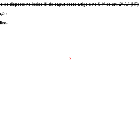
os do disposto no inciso III do
caput
deste artigo e no § 4º do art. 2º-A.” (NR)
ação.
lica.
*