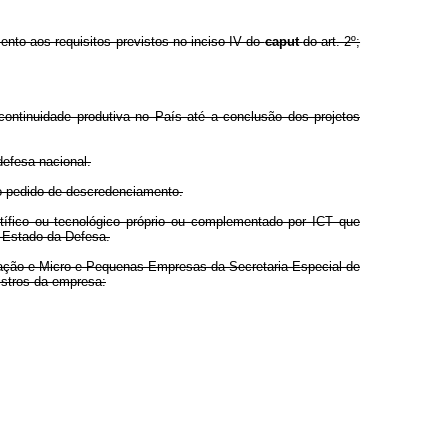
mento aos requisitos previstos no inciso IV do
caput
do art. 2º;
ntinuidade produtiva no País até a conclusão dos projetos
efesa nacional.
do pedido de descredenciamento.
tífico ou tecnológico próprio ou complementado por ICT que
 Estado da Defesa.
vação e Micro e Pequenas Empresas da Secretaria Especial de
istros da empresa: