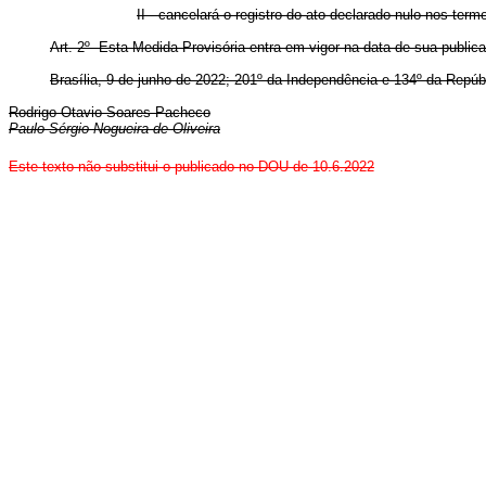
II - cancelará o registro do ato declarado nulo nos term
Art. 2º Esta Medida Provisória entra em vigor na data de sua public
Brasília, 9 de junho de 2022; 201º da Independência e 134º da Repúb
Rodrigo Otavio Soares Pacheco
Paulo Sérgio Nogueira de Oliveira
Este texto não substitui o publicado no DOU de 10.6.2022