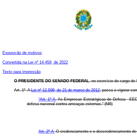
Exposição de motivos
Convertida na Lei nº 14.459, de 2022
Texto para impressão
O PRESIDENTE DO SENADO FEDERAL
, no exercício do cargo de 
Art. 1º A
Lei nº 12.598, de 21 de março de 2012
, passa a vigorar co
“Art. 1º-A
As Empresas Estratégicas de Defesa - EED s
defesa nacional contra ameaças externas.” (NR)
Art. 2º-A
O credenciamento e o descredenciamento de 