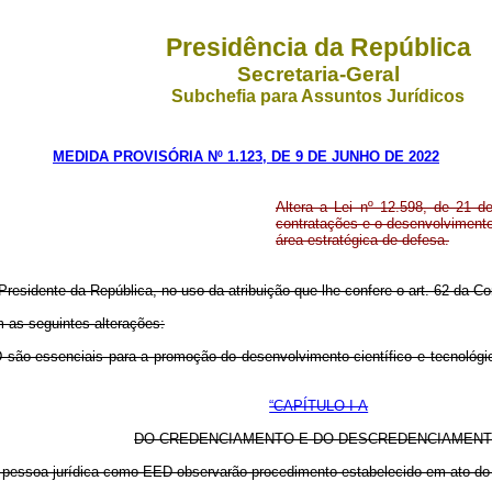
Presidência da República
Secretaria-Geral
Subchefia para Assuntos Jurídicos
MEDIDA PROVISÓRIA Nº 1.123, DE 9 DE JUNHO DE 2022
Altera a Lei nº 12.598, de 21 
contratações e o desenvolvimento
área estratégica de defesa.
Presidente da República, no uso da atribuição que lhe confere o art. 62 da Co
m as seguintes alterações:
ão essenciais para a promoção do desenvolvimento científico e tecnológic
“CAPÍTULO I-A
DO CREDENCIAMENTO E DO DESCREDENCIAMEN
pessoa jurídica como EED observarão procedimento estabelecido em ato do 