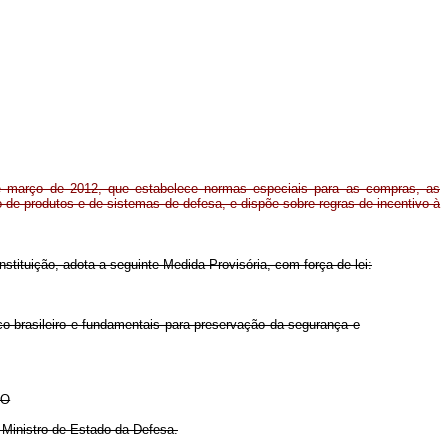
de março de 2012, que estabelece normas especiais para as compras, as
 de produtos e de sistemas de defesa, e dispõe sobre regras de incentivo à
nstituição, adota a seguinte Medida Provisória, com força de lei:
o brasileiro e fundamentais para preservação da segurança e
TO
Ministro de Estado da Defesa.