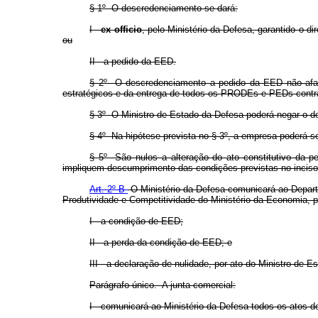
§ 1º O descredenciamento se dará:
I -
ex officio
, pelo Ministério da Defesa, garantido o d
ou
II - a pedido da EED.
§ 2º O descredenciamento a pedido da EED não afast
estratégicos e da entrega de todos os PRODEs e PEDs contra
§ 3º
O Ministro de Estado da Defesa poderá negar o d
§ 4º Na hipótese prevista no § 3º, a empresa poderá s
§ 5º São nulos a alteração do ato constitutivo da p
impliquem descumprimento das condições previstas no incis
Art. 2º-B
O Ministério da Defesa comunicará ao Depart
Produtividade e Competitividade do Ministério da Economia, 
I - a condição de EED;
II - a perda da condição de EED; e
III - a declaração de nulidade, por ato do Ministro de 
Parágrafo único. A junta comercial:
I - comunicará ao Ministério da Defesa todos os atos d