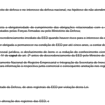
ireito de defesa e no interesse da defesa nacional, na hipótese do não atendi
a a obrigatoriedade do cumprimento das obrigações relacionadas com a co
tados pelas Forças Armadas ou pelo Ministério da Defesa;
escredenciamento imediato da EED quando houver risco para o interesse da d
er obrigada a permanecer na condição de EED por até cinco anos, a contar 
essoal jurídica, o desfazimento de bens e a redução do conhecimento cien
o IV do
caput
do art. 2º antes do descredenciamento da EED pelo Ministro de
amento Nacional de Registro Empresarial e Integração da Secretaria de Ino
para informação à respectiva junta comercial e consequente anotação nos reg
Estado da Defesa, de atos registrais da EED por violação desta Lei.
e alteração dos registros das EED; e