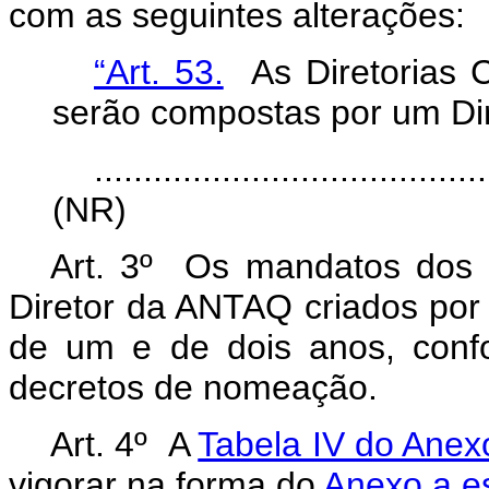
com as seguintes alterações:
“Art. 53.
As Diretorias 
serão compostas por um Dire
........................................
(NR)
Art. 3º Os mandatos dos 
Diretor da ANTAQ criados por
de um e de dois anos, confo
decretos de nomeação.
Art. 4º A
Tabela IV do Anexo
vigorar na forma do
Anexo a es