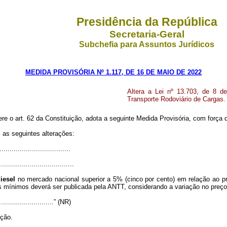
Presidência da República
Secretaria-Geral
Subchefia para Assuntos Jurídicos
MEDIDA PROVISÓRIA Nº 1.117, DE 16 DE MAIO DE 2022
Altera a
Lei nº 13.703, de 8 de
Transporte Rodoviário de Cargas.
ere o art. 62 da Constituição, adota a seguinte Medida Provisória, com força d
 as seguintes alterações:
..................................
.....................................
iesel
no mercado nacional superior a 5% (cinco por cento) em relação ao pr
s mínimos deverá ser publicada pela ANTT, considerando a variação no preço
.............................” (NR)
ação.