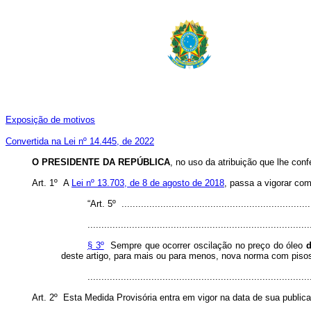
Exposição de motivos
Convertida na Lei nº 14.445, de 2022
O PRESIDENTE DA REPÚBLICA
, no uso da atribuição que lhe conf
Art. 1º A
Lei nº 13.703, de 8 de agosto de 2018
, passa a vigorar com
“Art. 5º .....................................................................
................................................................................
§ 3º
Sempre que ocorrer oscilação no preço do óleo
d
deste artigo, para mais ou para menos, nova norma com piso
..............................................................................
Art. 2º Esta Medida Provisória entra em vigor na data de sua public