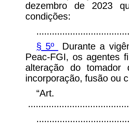
dezembro de 2023 qu
condições:
...................................
§ 5º
Durante a vigên
Peac-FGI, os agentes fi
alteração do tomador 
incorporação, fusão ou c
“Ar
.......................................
...................................