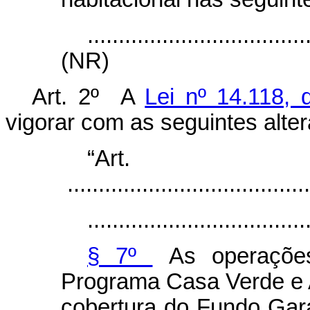
...................................
(NR)
Art. 2º A
Lei nº 14.118, 
vigorar com as seguintes alte
“Ar
.......................................
...................................
§ 7º
As operações
Programa Casa Verde e 
cobertura do Fundo Gara