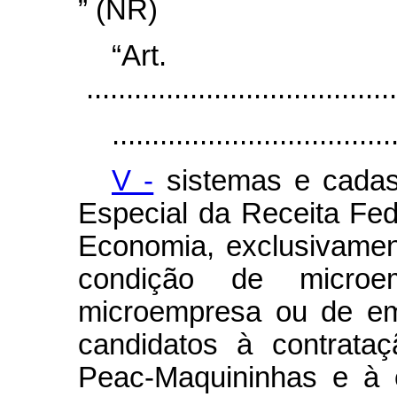
” (NR)
“Ar
.......................................
...................................
V -
sistemas e cadast
Especial da Receita Fede
Economia, exclusivament
condição de microem
microempresa ou de em
candidatos à contrata
Peac-Maquininhas e à 