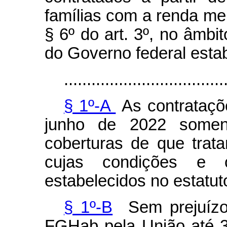
famílias com a renda mens
§ 6º do art. 3º, no âmbi
do Governo federal estab
...................................
§ 1º-A
As contrataçõe
junho de 2022 somen
coberturas de que trata
cujas condições e c
estabelecidos no estatu
§ 1º-B
Sem prejuízo 
FGHab pela União até 