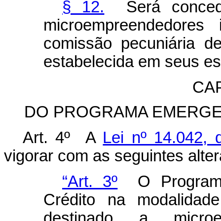
§ 12.
Será concedid
microempreendedores 
comissão pecuniária d
estabelecida em seus es
CAP
DO PROGRAMA EMERGEN
Art. 4º A
Lei nº 14.042,
vigorar com as seguintes alte
“Art. 3º
O Programa
Crédito na modalidad
destinado a microem