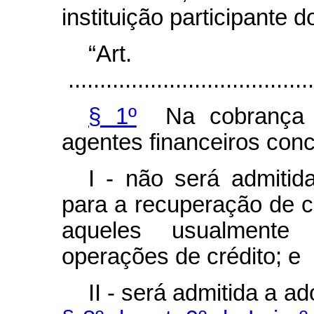
instituição participante 
“Ar
.......................................
§ 1º
Na cobrança do
agentes financeiros conc
I - não será admiti
para a recuperação de c
aqueles usualmente
operações de crédito; e
II - será admitida a 