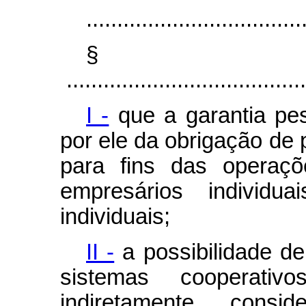
...................................
§
.......................................
I -
que a garantia pes
por ele da obrigação de 
para fins das operaçõ
empresários individu
individuais;
II -
a possibilidade de
sistemas cooperativ
indiretamente, cons