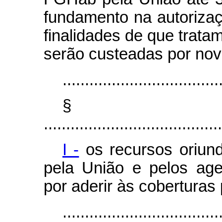
fundamento na autorizaçã
finalidades de que tratam
serão custeadas por nov
...................................
§
........................................
I -
os recursos oriund
pela União e pelos age
por aderir às coberturas
...................................