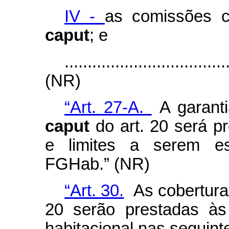
IV -
as comissões 
caput
; e
...................................
(NR)
“Art. 27-A.
A garanti
caput
do art. 20 será p
e limites a serem es
FGHab.” (NR)
“Art. 30.
As coberturas
20 serão prestadas às
habitacional nas seguint