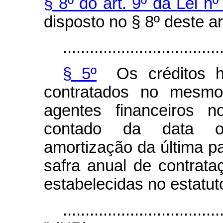
§ 8º do art. 9º da Lei n
disposto no § 8º deste ar
...................................
§ 5º
Os créditos ho
contratados no mesmo 
agentes financeiros 
contado da data ori
amortização da última p
safra anual de contrat
estabelecidas no estatut
...................................