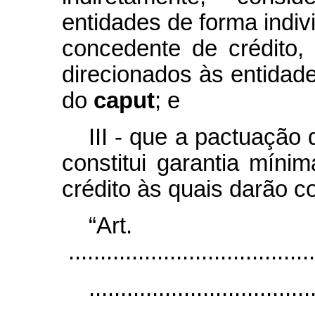
entidades de forma indi
concedente de crédito,
direcionados às entidade
do
caput
; e
III - que a pactuação 
constitui garantia míni
crédito às quais darão c
“Ar
.......................................
...................................