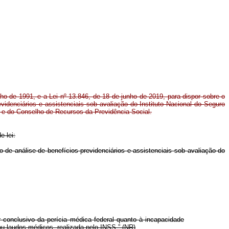
ulho de 1991, e a Lei nº 13.846, de 18 de junho de 2019, para dispor sobre o
evidenciários e assistenciais sob avaliação do Instituto Nacional do Seguro
l e do Conselho de Recursos da Previdência Social.
e lei:
xo de análise de benefícios previdenciários e assistenciais sob avaliação do
conclusivo da perícia médica federal quanto à incapacidade
 ou laudos médicos, realizada pelo INSS.” (NR)