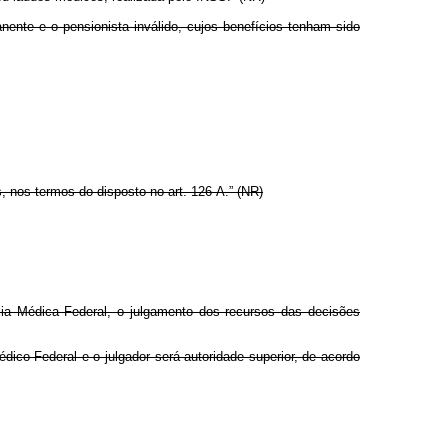
ente e o pensionista inválido, cujos benefícios tenham sido
as, nos termos do disposto no art. 126-A.” (NR)
ia Médica Federal, o julgamento dos recursos das decisões
édico Federal e o julgador será autoridade superior, de acordo