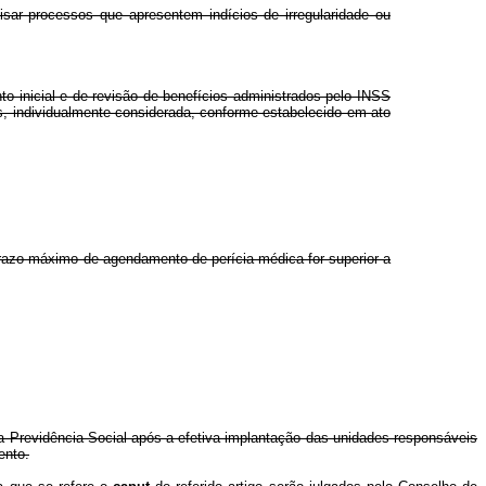
isar processos que apresentem indícios de irregularidade ou
to inicial e de revisão de benefícios administrados pelo INSS
s, individualmente considerada, conforme estabelecido em ato
prazo máximo de agendamento de perícia médica for superior a
a Previdência Social após a efetiva implantação das unidades responsáveis
ento.