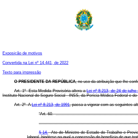
Exposição de motivos
Convertida na Lei nº 14.441, de 2022
Texto para impressão
O PRESIDENTE DA REPÚBLICA
, no uso da atribuição que lhe conf
Art. 1º Esta Medida Provisória altera a
Lei nº 8.213, de 24 de julho
Instituto Nacional do Seguro Social - INSS, da Perícia Médica Federal e d
Art. 2º A
Lei nº 8.213, de 1991
, passa a vigorar com as seguintes al
“Art. 60. ...................................................................
................................................................................
§ 14.
Ato do Ministro de Estado do Trabalho e Previd
laboral, hipótese na qual a concessão do benefício de que tra