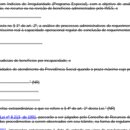
m Indícios de Irregularidade (Programa Especial), com o objetivo de anal
ão, no recurso ou na revisão de benefícios administrados pelo INSS; e
....................................
to no § 1º do art. 2º, a análise de processos administrativos de requerimen
réscimo real à capacidade operacional regular de conclusão de requerimento
.....................................
diciais de benefícios por incapacidade; e
 unidades de atendimento da Previdência Social quando o prazo máximo cujo 
............................” (NR)
.................................
...................................
efas extraordinárias a que se refere o § 4º do art. 1º desta Lei.” (NR)
Lei nº 8.213, de 1991
, passarão a ser julgados pelo Conselho de Recursos d
, dos procedimentos a serem observados em seu trâmite, na forma do regulam