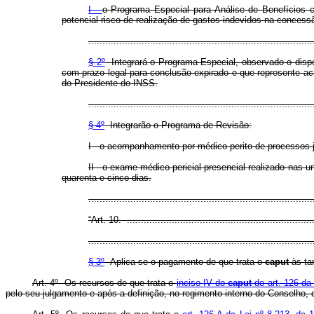
I -
o Programa Especial para Análise de Benefícios co
potencial risco de realização de gastos indevidos na concess
................................................................................
§ 2º
Integrará o Programa Especial, observado o dispos
com prazo legal para conclusão expirado e que represente ac
do Presidente do INSS.
................................................................................
§ 4º
Integrarão o Programa de Revisão:
I - o acompanhamento por médico perito de processos ju
II - o exame médico pericial presencial realizado nas
quarenta e cinco dias.
..............................................................................
“Art. 10. ...................................................................
................................................................................
§ 3º
Aplica-se o pagamento de que trata o
caput
às tar
Art. 4º Os recursos de que trata o
inciso IV do
caput
do art. 126 da 
pelo seu julgamento e após a definição, no regimento interno do Conselho