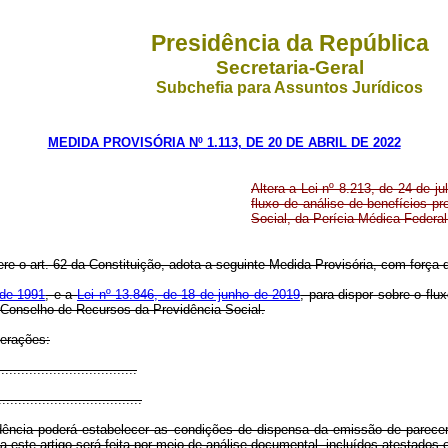
Presidência da República
Secretaria-Geral
Subchefia para Assuntos Jurídicos
MEDIDA PROVISÓRIA Nº 1.113, DE 20 DE ABRIL DE 2022
Altera a Lei nº 8.213, de 24 de j
fluxo de análise de benefícios pr
Social, da Perícia Médica Federa
ere o art. 62 da Constituição, adota a seguinte Medida Provisória, com força d
 de 1991
, e a
Lei nº 13.846, de 18 de junho de 2019
, para dispor sobre o flu
o Conselho de Recursos da Previdência Social.
terações:
..................................
....................................
ência poderá estabelecer as condições de dispensa da emissão de parecer 
ta este artigo será feita por meio de análise documental, incluídos atestados