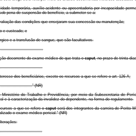
ade temporária, auxílio-acidente ou aposentadoria por incapacidade perman
 sob pena de suspensão do benefício, a submeter-se a:
 avaliação das condições que ensejaram sua concessão ou manutenção;
ito e custeado; e
úrgico e a transfusão de sangue, que são facultativos.
....................................
ação decorrente do exame médico de que trata o
caput
, no prazo de trinta di
..................................
resse dos beneficiários, exceto os recursos a que se refere o art. 126-A;
.............................” (NR)
inistério do Trabalho e Previdência, por meio da Subsecretaria de Períc
al e à caracterização da invalidez do dependente, na forma do regulamento.
ecursos a que se refere o
caput
será dos integrantes da carreira de Perito M
alizado o exame médico pericial.” (NR)
lterações:
..................................