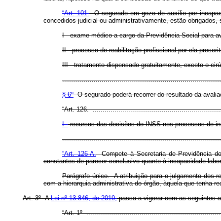
“Art. 101.
O segurado em gozo de auxílio por incapacid
concedidos judicial ou administrativamente, estão obrigados,
I - exame médico a cargo da Previdência Social para
II - processo de reabilitação profissional por ela prescr
III - tratamento dispensado gratuitamente, exceto o cir
................................................................................
§ 6º
O segurado poderá recorrer do resultado da avali
“Art. 126. ..................................................................
I -
recursos das decisões do INSS nos processos de inte
..............................................................................
“Art. 126-A.
Compete à Secretaria de Previdência do M
constantes de parecer conclusivo quanto à incapacidade labor
Parágrafo único. A atribuição para o julgamento dos r
com a hierarquia administrativa do órgão, àquela que tenha re
Art. 3º A
Lei nº 13.846, de 2019,
passa a vigorar com as seguintes a
“Art. 1º .....................................................................