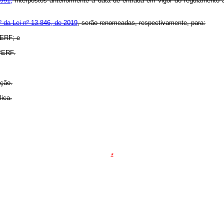
1991,
interpostos anteriormente à data de entrada em vigor do regulamento 
º da Lei nº 13.846, de 2019
, serão renomeadas, respectivamente, para:
TERF; e
 PERF.
ação.
lica.
*