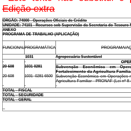
Edição extra
ÓRGÃO: 74000 - Operações Oficiais de Crédito
UNIDADE: 74101 - Recursos sob Supervisão da Secretaria do Tesouro 
ANEXO
PROGRAMA DE TRABALHO (APLICAÇÃO)
PROGRAMA/AÇ
FUNCIONAL
PROGRAMÁTICA
1031
Agropecuária Sustentável
OPE
20 608
1031 0281
Subvenção Econômica em Oper
Fortalecimento da Agricultura Familia
20 608
1031 0281 6500
Subvenção Econômica em Operações no
Agricultura Familiar - PRONAF (Lei nº 8.
TOTAL - FISCAL
TOTAL - SEGURIDADE
TOTAL - GERAL