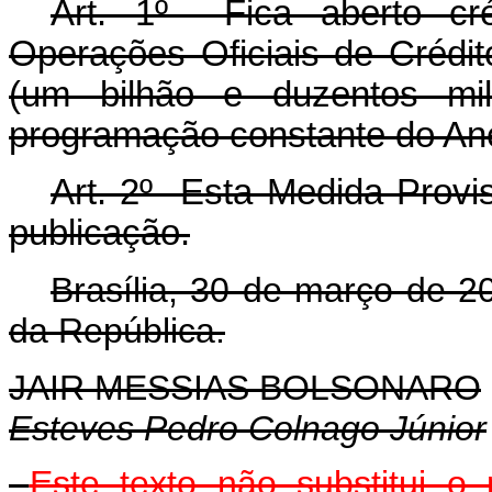
Art. 1º Fica aberto cré
Operações Oficiais de Crédit
(um bilhão e duzentos mi
programação constante
do An
Art. 2º Esta Medida Provis
publicação.
Brasília, 30 de março de 2
da República.
JAIR MESSIAS BOLSONARO
Esteves Pedro Colnago Júnior
Este texto não substitui 