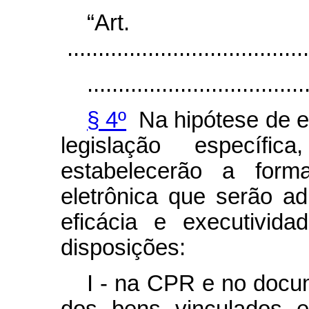
“Ar
.......................................
...................................
§ 4º
Na hipótese de em
legislação específic
estabelecerão a form
eletrônica que serão ad
eficácia e executivid
disposições:
I - na CPR e no docu