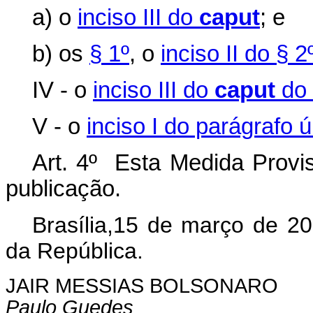
a) o
inciso III do
caput
; e
b) os
§ 1º
, o
inciso II do § 2
IV - o
inciso III do
caput
do 
V - o
inciso I do parágrafo ú
Art. 4º Esta Medida Provis
publicação.
Brasília,15 de março de 2
da República.
JAIR MESSIAS BOLSONARO
Paulo Guedes