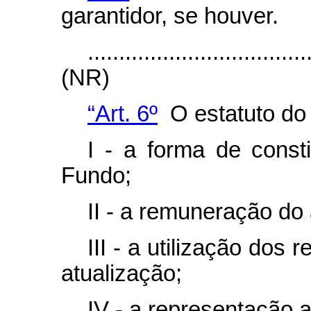
garantidor, se houver.
...................................
(NR)
“Art. 6º
O estatuto do
I - a forma de const
Fundo;
II - a remuneração do
III - a utilização dos
atualização;
IV - a representação 