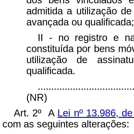
dos bens vinculados e
admitida a utilização de
avançada ou qualificada;
II - no registro e n
constituída por bens móv
utilização de assinat
qualificada.
...................................
(NR)
Art. 2º A
Lei nº 13.986, de
com as seguintes alterações: