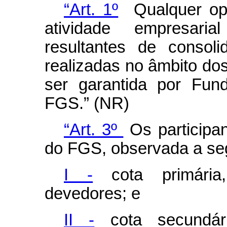
“Art. 1º
Qualquer oper
atividade empresaria
resultantes de consol
realizadas no âmbito do
ser garantida por Fund
FGS.” (NR)
“Art. 3º
Os participan
do FGS, observada a seg
I -
cota primária,
devedores; e
II -
cota secundári