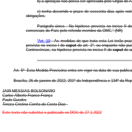
b) a apelação não possa ser apreciada pelo Órgão de A
c) tenha decorrido o prazo de sessenta dias após n
obrigações.
Parágrafo único. Na hipótese prevista no inciso II d
comerciais do País pelo referido membro da OMC.” (NR)
“Art. 10
. As medidas de que trata esta Lei terão pra
prevista no inciso I do
caput
do art. 1º, ou enquanto não p
Controvérsias, na hipótese prevista no inciso II do
caput
do ar
..............................................................................
Art. 5º Esta Medida Provisória entra em vigor na data de sua public
Brasília, 26 de janeiro de 2022; 201º da Independência e 134º da Re
JAIR MESSIAS BOLSONARO
Carlos Alberto Franco França
Paulo Guedes
Tereza Cristina Corrêa da Costa Dias
Este texto não substitui o publicado no DOU de 27.1.2022