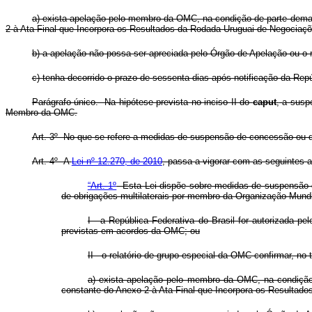
a) exista apelação pelo membro da OMC, na condição de parte dema
2 à Ata Final que Incorpora os Resultados da Rodada Uruguai de Negociaçõ
b) a apelação não possa ser apreciada pelo Órgão de Apelação ou o 
c) tenha decorrido o prazo de sessenta dias após notificação da R
Parágrafo único. Na hipótese prevista no inciso II do
caput
,
a suspe
Membro da OMC.
Art. 3º No que se refere a medidas de suspensão de concessão ou de o
Art. 4º A
Lei nº 12.270, de 2010
, passa a vigorar com as seguintes a
“Art. 1º
Esta Lei dispõe sobre medidas de suspensão de
de obrigações multilaterais por membro da Organização Mund
I - a República Federativa do Brasil for autorizada
previstas em acordos da OMC; ou
II - o relatório de grupo especial da OMC confirmar, n
a) exista apelação pelo membro da OMC, na condição
constante do Anexo 2 à Ata Final que Incorpora os Resultad