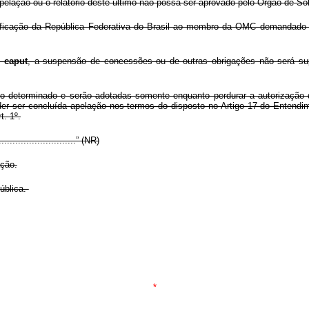
pelação ou o relatório deste último não possa ser aprovado pelo Órgão de S
otificação da República Federativa do Brasil ao membro da OMC demandado
o
caput
, a suspensão de concessões ou de outras obrigações não será sup
zo determinado e serão adotadas somente enquanto perdurar a autorizaçã
uder ser concluída apelação nos termos do disposto no Artigo 17 do Enten
t. 1º.
..............................” (NR)
ação.
pública.
*