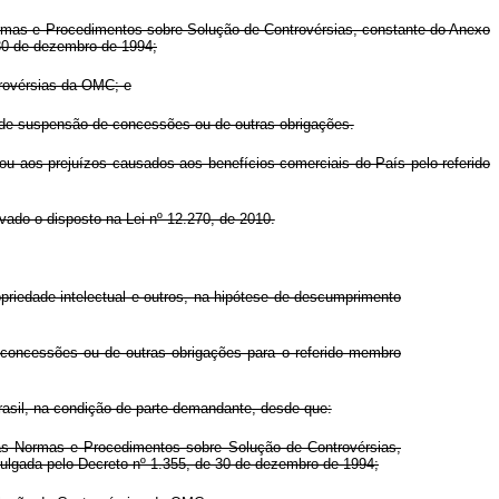
rmas e Procedimentos sobre Solução de Controvérsias, constante do Anexo
 30 de dezembro de 1994;
trovérsias da OMC; e
 de suspensão de concessões ou de outras obrigações.
u aos prejuízos causados aos benefícios comerciais do País pelo referido
vado o disposto na Lei nº 12.270, de 2010.
riedade intelectual e outros, na hipótese de descumprimento
 concessões ou de outras obrigações para o referido membro
Brasil, na condição de parte demandante, desde que:
às Normas e Procedimentos sobre Solução de Controvérsias,
ulgada pelo Decreto nº 1.355, de 30 de dezembro de 1994;