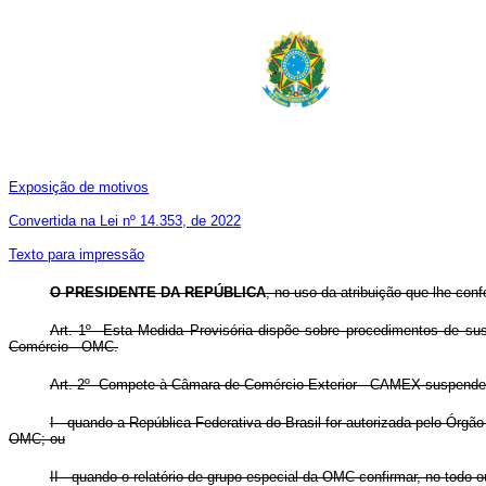
Exposição de motivos
Convertida na Lei nº 14.353, de 2022
Texto para impressão
O PRESIDENTE DA REPÚBLICA
, no uso da atribuição que lhe conf
Art. 1º Esta Medida Provisória dispõe sobre procedimentos de su
Comércio - OMC.
Art. 2º Compete à Câmara de Comércio Exterior - CAMEX suspender 
I - quando a República Federativa do Brasil for autorizada pelo Ór
OMC; ou
II - quando o relatório de grupo especial da OMC confirmar, no todo