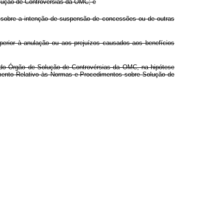
olução de Controvérsias da OMC; e
 sobre a intenção de suspensão de concessões ou de outras
erior à anulação ou aos prejuízos causados aos benefícios
o do Órgão de Solução de Controvérsias da OMC, na hipótese
dimento Relativo às Normas e Procedimentos sobre Solução de