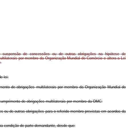
e suspensão de concessões ou de outras obrigações na hipótese de
ltilaterais por membro da Organização Mundial do Comércio e altera a Lei
.
e lei:
mento de obrigações multilaterais por membro da Organização Mundial do
cumprimento de obrigações multilaterais por membro da OMC:
es ou de outras obrigações para o referido membro previstas em acordos da
, na condição de parte demandante, desde que: