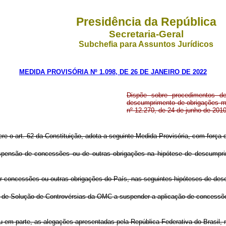
Presidência da República
Secretaria-Geral
Subchefia para Assuntos Jurídicos
MEDIDA PROVISÓRIA Nº 1.098, DE 26 DE JANEIRO DE 2022
Dispõe sobre procedimentos d
descumprimento de obrigações mu
nº 12.270, de 24 de junho de 2010
ere o art. 62 da Constituição, adota a seguinte Medida Provisória, com força d
spensão de concessões ou de outras obrigações na hipótese de descumpri
concessões ou outras obrigações do País, nas seguintes hipóteses de des
gão de Solução de Controvérsias da OMC a suspender a aplicação de concessõ
 ou em parte, as alegações apresentadas pela República Federativa do Brasil