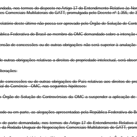
ndada, nos termos do disposto no Artigo 17 do Entendimento Relativo às No
es Comerciais Multilaterais do GATT, promulgada pelo Decreto nº 1.355, de
relatório deste último não possa ser aprovado pelo Órgão de Solução de Con
epública Federativa do Brasil ao membro da OMC demandado sobre a intenção
nsão de concessões ou de outras obrigações não será superior à anulação o
utras obrigações relativas a direitos de propriedade intelectual, será obser
lterações:
 concessões ou de outras obrigações do País relativas aos direitos de prop
ial do Comércio - OMC, nas seguintes hipóteses:
 pelo Órgão de Solução de Controvérsias da OMC a suspender a aplicação de
o todo ou em parte, as alegações apresentadas pela República Federativa do 
 de parte demandada, nos termos do Artigo 17 do Entendimento Relativo 
os da Rodada Uruguai de Negociações Comerciais Multilaterais do GATT, prom