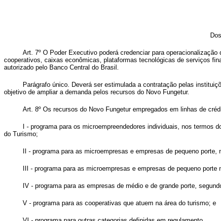
Dos
Art. 7º O Poder Executivo poderá credenciar para operacionalização
cooperativos, caixas econômicas, plataformas tecnológicas de serviços fina
autorizado pelo Banco Central do Brasil.
Parágrafo único. Deverá ser estimulada a contratação pelas institui
objetivo de ampliar a demanda pelos recursos do Novo Fungetur.
Art. 8º Os recursos do Novo Fungetur empregados em linhas de crédit
I - programa para os microempreendedores individuais, nos termos 
do Turismo;
II - programa para as microempresas e empresas de pequeno porte,
III - programa para as microempresas e empresas de pequeno porte 
IV - programa para as empresas de médio e de grande porte, segund
V - programa para as cooperativas que atuem na área do turismo; e
VI - programa para outras categorias definidas em regulamento.