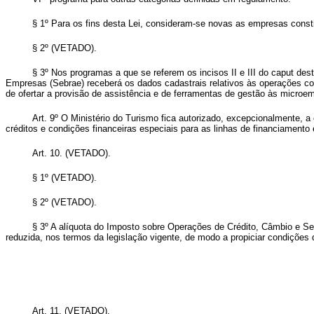
§ 1º Para os fins desta Lei, consideram-se novas as empresas cons
§ 2º
(VETADO)
.
§ 3º Nos programas a que se referem os incisos II e III do
caput
dest
Empresas (Sebrae) receberá os dados cadastrais relativos às operações co
de ofertar a provisão de assistência e de ferramentas de gestão às microe
Art. 9º O Ministério do Turismo fica autorizado, excepcionalmente, a
créditos e condições financeiras especiais para as linhas de financiamento
Art. 10.
(VETADO)
.
§ 1º
(VETADO)
.
§ 2º
(VETADO)
.
§ 3º A alíquota do Imposto sobre Operações de Crédito, Câmbio e Seg
reduzida, nos termos da legislação vigente, de modo a propiciar condições
Art. 11.
(VETADO)
.