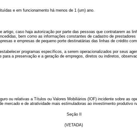
tituídas e em funcionamento há menos de 1 (um) ano.
e artigo, caso haja autorização por parte das pessoas que contratarem as lin
ncedidas, bem como as informações constantes de cadastro de prestadores de
mpresas e empresas de pequeno porte destinatárias das linhas de crédito co
 estabelecer programas específicos, a serem operacionalizados por seus agent
 e para a preservação e a geração de empregos, diretos ou indiretos, observ
uro ou relativas a Títulos ou Valores Mobiliários (IOF) incidente sobre as 
 de mercado e de atratividade mais estimuladoras ao investimento produtivo
Seção II
(VETADA)