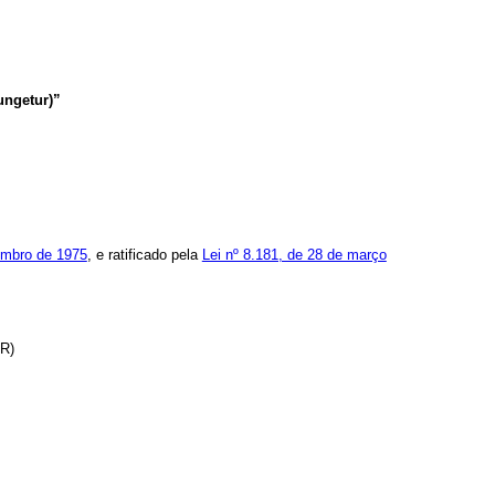
ungetur)”
embro de 1975
, e ratificado pela
Lei nº 8.181, de 28 de março
NR)