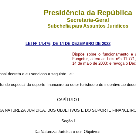
Presidência da República
Secretaria-Geral
Subchefia para Assuntos Jurídicos
LEI Nº 14.476, DE 14 DE DEZEMBRO DE 2022
Dispõe sobre o funcionamento e 
Fungetur; altera as Leis nºs 11.77
14 de maio de 2003; e revoga o Decr
al decreta e eu sanciono a seguinte Lei:
undo especial de suporte financeiro ao setor turístico e de incentivo ao des
CAPÍTULO I
DA NATUREZA JURÍDICA, DOS OBJETIVOS E DO SUPORTE FINANCEIR
Seção I
Da Natureza Jurídica e dos Objetivos