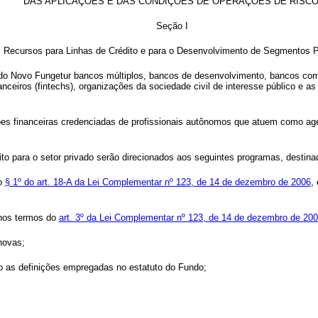
DAS APLICAÇÕES E DAS CONDIÇÕES DE OPERAÇÕES DE RISC
Seção I
 Recursos para Linhas de Crédito e para o Desenvolvimento de Segmentos Pr
 do Novo Fungetur bancos múltiplos, bancos de desenvolvimento, bancos come
nceiros (
fintechs
), organizações da sociedade civil de interesse público e a
ções financeiras credenciadas de profissionais autônomos que atuem como agen
o para o setor privado serão direcionados aos seguintes programas, destina
do
§ 1º do art. 18-A da Lei Complementar nº 123, de 14 de dezembro de 2006
,
 nos termos do
art. 3º da Lei Complementar nº 123, de 14 de dezembro de 200
novas;
o as definições empregadas no estatuto do Fundo;