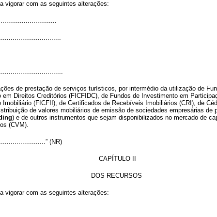
 a vigorar com as seguintes alterações:
.............................
................................
................................
ações de prestação de serviços turísticos, por intermédio da utilização de Fu
m Direitos Creditórios (FICFIDC), de Fundos de Investimento em Participaçõe
obiliário (FICFII), de Certificados de Recebíveis Imobiliários (CRI), de Céd
distribuição de valores mobiliários de emissão de sociedades empresárias de 
ding
) e de outros instrumentos que sejam disponibilizados no mercado de ca
ios (CVM).
..........................” (NR)
CAPÍTULO II
DOS RECURSOS
 a vigorar com as seguintes alterações: