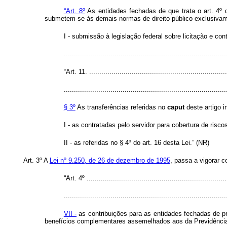
“Art. 8º
As entidades fechadas de que trata o art. 4º 
submetem-se às demais normas de direito público exclusivame
I - submissão à legislação federal sobre licitação e c
..............................................................................
“Art. 11. ....................................................................
................................................................................
§ 3º
As transferências referidas no
caput
deste artigo in
I - as contratadas pelo servidor para cobertura de risco
II - as referidas no § 4º do art. 16 desta Lei.” (NR)
Art. 3º A
Lei nº 9.250, de 26 de dezembro de 1995
, passa a vigorar 
“Art. 4º .....................................................................
................................................................................
VII -
as contribuições para as entidades fechadas de pr
benefícios complementares assemelhados aos da Previdência