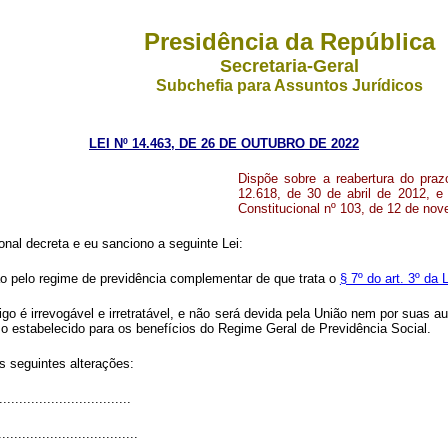
Presidência da República
Secretaria-Geral
Subchefia para Assuntos Jurídicos
LEI Nº 14.463, DE 26 DE OUTUBRO DE 2022
Dispõe sobre a reabertura do praz
12.618, de 30 de abril de 2012, 
Constitucional nº 103, de 12 de nov
al decreta e eu sanciono a seguinte Lei:
ão pelo regime de previdência complementar de que trata o
§ 7º do art. 3º da 
igo é irrevogável e irretratável, e não será devida pela União nem por suas 
o estabelecido para os benefícios do Regime Geral de Previdência Social.
s seguintes alterações:
.................................
...................................