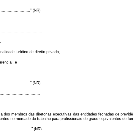
............................” (NR)
..................................
....................................
:
alidade jurídica de direito privado;
erencial; e
............................” (NR)
..................................
....................................
za dos membros das diretorias executivas das entidades fechadas de previd
entes no mercado de trabalho para profissionais de graus equivalentes de for
.............................” (NR)