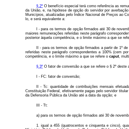
§ 2º
O benefício especial terá como referência as remu
da União, e, na hipótese de opção do servidor por averbação 
Municípios, atualizadas pelo Índice Nacional de Preços ao Con
lo, e será equivalente a:
I - para os termos de opção firmados até 30 de novemb
maiores remunerações referidas neste parágrafo correspondent
posterior àquela competência, e o limite máximo a que se ref
II - para os termos de opção firmados a partir de 1º 
referidas neste parágrafo correspondentes a 100% (cem por 
competência, e o limite máximo a que se refere o
caput
, mult
§ 3º
O fator de conversão a que se refere o § 2º deste a
I - FC: fator de conversão;
II - Tc: quantidade de contribuições mensais efetuad
Constituição Federal, efetivamente pagas pelo servidor titula
da Defensoria Pública da União até a data da opção; e
III - Tt:
a) para os termos de opção firmados até 30 de novembr
1. igual a 455 (quatrocentos e cinquenta e cinco), qu