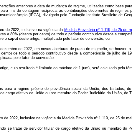
nerações anteriores à data de mudança do regime, utilizadas como base para 
para fins de contagem recíproca, as contribuições decorrentes de regimes p
sumidor Amplo (IPCA), divulgado pela Fundação Instituto Brasileiro de Geogra
ro de 2022, inclusive na vigência da
Medida Provisória nº 1.119, de 25 de 
es a 80% (oitenta por cento) de todo o período contributivo desde a competên
ere o
caput
deste artigo, multiplicada pelo fator de conversão; ou
de dezembro de 2022, em novas aberturas de prazo de migração, se houver: a
cento) de todo o período contributivo desde a competência de julho de 199
iplicada pelo fator de conversão.
rtigo, cujo resultado é limitado ao máximo de 1 (um), será calculado pela fór
as para o regime próprio de previdência social da União, dos Estados, do 
r de cargo efetivo da União ou por membro do Poder Judiciário da União, do 
o de 2022, inclusive na vigência da Medida Provisória nº 1.119, de 25 de ma
ando se tratar de servidor titular de cargo efetivo da União ou membro do P