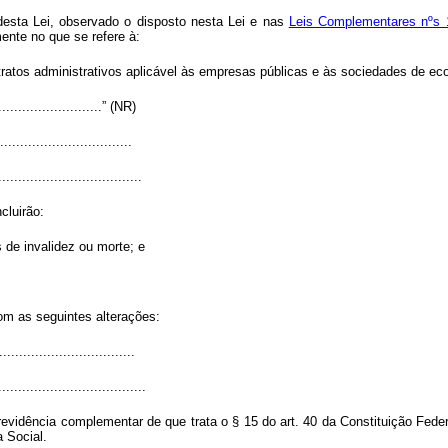
desta Lei, observado o disposto nesta Lei e nas
Leis Complementares nºs 
nte no que se refere à:
ontratos administrativos aplicável às empresas públicas e às sociedades de e
............................” (NR)
.................................
....................................
cluirão:
s de invalidez ou morte; e
com as seguintes alterações:
..................................
.....................................
evidência complementar de que trata o § 15 do art. 40 da Constituição Federa
 Social.