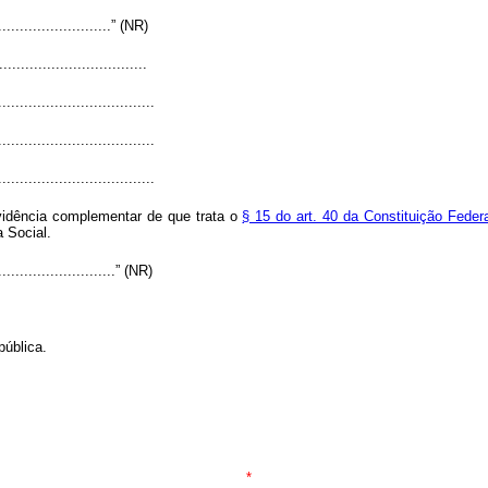
............................” (NR)
..................................
....................................
....................................
....................................
vidência complementar de que trata o
§ 15 do art. 40 da Constituição Federa
 Social.
.............................” (NR)
pública.
*