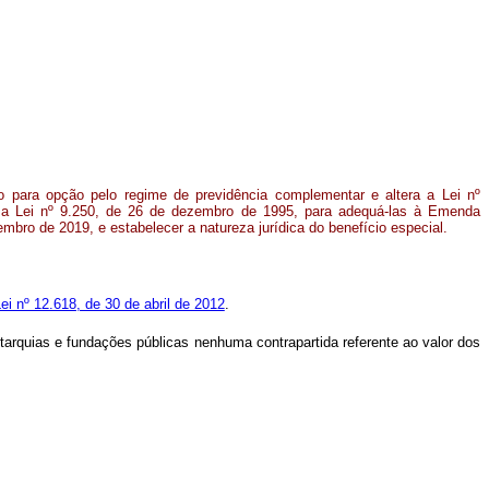
o para opção pelo regime de previdência complementar e altera a Lei nº
e a Lei nº 9.250, de 26 de dezembro de 1995, para adequá-las à Emenda
embro de 2019, e estabelecer a natureza jurídica do benefício especial.
Lei nº 12.618, de 30 de abril de 2012
.
autarquias e fundações públicas nenhuma contrapartida referente ao valor dos