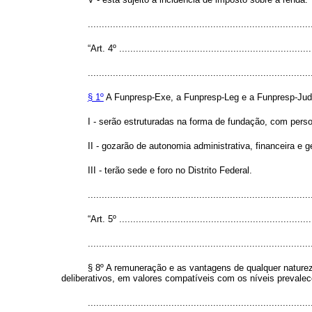
..............................................................................
“Art. 4º .....................................................................
................................................................................
§ 1º
A Funpresp-Exe, a Funpresp-Leg e a Funpresp-Jud
I - serão estruturadas na forma de fundação, com person
II - gozarão de autonomia administrativa, financeira e g
III - terão sede e foro no Distrito Federal.
..............................................................................
“Art. 5º .....................................................................
................................................................................
§ 8º A remuneração e as vantagens de qualquer nature
deliberativos, em valores compatíveis com os níveis prevalec
..............................................................................