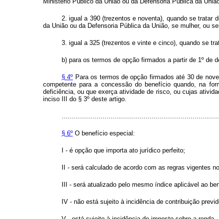
Ministério Público da União ou da Defensoria Pública da Uni
2. igual a 390 (trezentos e noventa), quando se tratar 
da União ou da Defensoria Pública da União, se mulher, ou ser
3. igual a 325 (trezentos e vinte e cinco), quando se tr
b) para os termos de opção firmados a partir de 1º de 
§ 4º
Para os termos de opção firmados até 30 de novemb
competente para a concessão do benefício quando, na form
deficiência, ou que exerça atividade de risco, ou cujas ativid
inciso III do § 3º deste artigo.
................................................................................
§ 6º
O benefício especial:
I - é opção que importa ato jurídico perfeito;
II - será calculado de acordo com as regras vigentes n
III - será atualizado pelo mesmo índice aplicável ao b
IV - não está sujeito à incidência de contribuição previd
V - está sujeito à incidência de imposto sobre a renda.