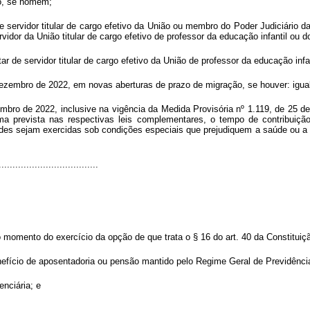
ão, se homem;
de servidor titular de cargo efetivo da União ou membro do Poder Judiciário d
vidor da União titular de cargo efetivo de professor da educação infantil ou 
atar de servidor titular de cargo efetivo da União de professor da educação inf
dezembro de 2022, em novas aberturas de prazo de migração, se houver: igual 
ro de 2022, inclusive na vigência da Medida Provisória nº 1.119, de 25 de
a prevista nas respectivas leis complementares, o tempo de contribuiçã
ades sejam exercidas sob condições especiais que prejudiquem a saúde ou a inte
....................................
o momento do exercício da opção de que trata o § 16 do art. 40 da Constituiç
enefício de aposentadoria ou pensão mantido pelo Regime Geral de Previdênci
enciária; e