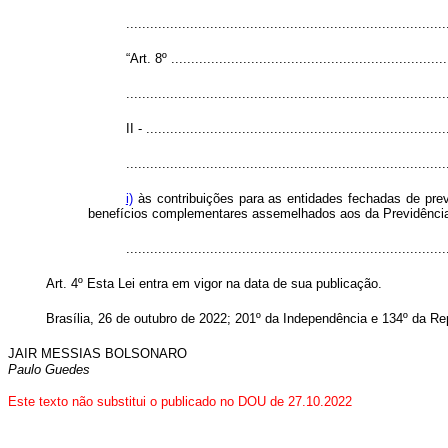
..............................................................................
“Art. 8º .....................................................................
................................................................................
II - ...........................................................................
................................................................................
i)
às contribuições para as entidades fechadas de pre
benefícios complementares assemelhados aos da Previdência
..............................................................................
Art. 4º Esta Lei entra em vigor na data de sua publicação.
Brasília, 26 de outubro de 2022; 201º da Independência e 134º da Re
JAIR MESSIAS BOLSONARO
Paulo Guedes
Este texto não substitui o publicado no DOU de 27.10.2022