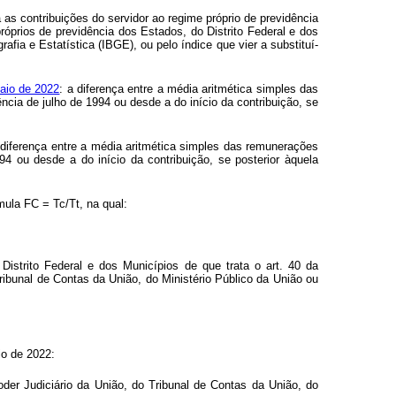
as contribuições do servidor ao regime próprio de previdência
róprios de previdência dos Estados, do Distrito Federal e dos
fia e Estatística (IBGE), ou pelo índice que vier a substituí-
maio de 2022
: a diferença entre a média aritmética simples das
cia de julho de 1994 ou desde a do início da contribuição, se
 diferença entre a média aritmética simples das remunerações
4 ou desde a do início da contribuição, se posterior àquela
mula FC = Tc/Tt, na qual:
Distrito Federal e dos Municípios de que trata o art. 40 da
Tribunal de Contas da União, do Ministério Público da União ou
io de 2022:
oder Judiciário da União, do Tribunal de Contas da União, do