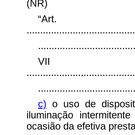
(NR)
“Ar
........................................
...................................
VI
........................................
...................................
c)
o uso de disposit
iluminação intermitent
ocasião da efetiva prest