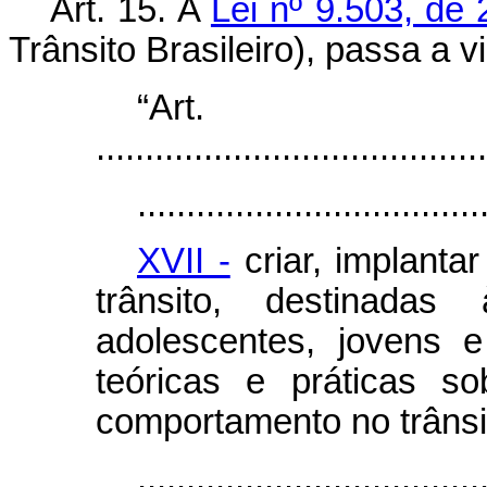
Art. 15.
A
Lei nº 9.503, de
Trânsito Brasileiro), passa a 
“Ar
........................................
...................................
XVII -
criar, implanta
trânsito, destinada
adolescentes, jovens 
teóricas e práticas so
comportamento no trânsi
...................................