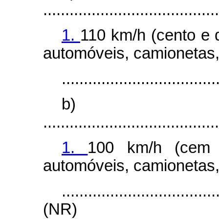
........................................
1.
110 km/h (cento e 
automóveis, camionetas,
...................................
b)
........................................
1.
100 km/h (cem q
automóveis, camionetas,
...................................
(NR)