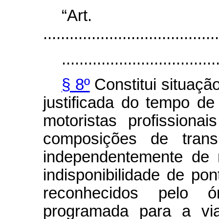
“Art
........................................
...................................
§ 8º
Constitui situaçã
justificada do tempo d
motoristas profissiona
composições de transp
independentemente de 
indisponibilidade de p
reconhecidos pelo 
programada para a vi