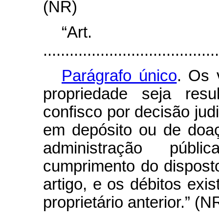
(NR)
“Art
........................................
Parágrafo único
. Os 
propriedade seja res
confisco por decisão judi
em depósito ou de doa
administração púb
cumprimento do disposto
artigo, e os débitos ex
proprietário anterior.” (N