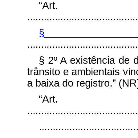
“Art
........................................
§
........................................
§ 2º A existência de 
trânsito e ambientais vi
a baixa do registro.” (NR
“Art
........................................
...................................