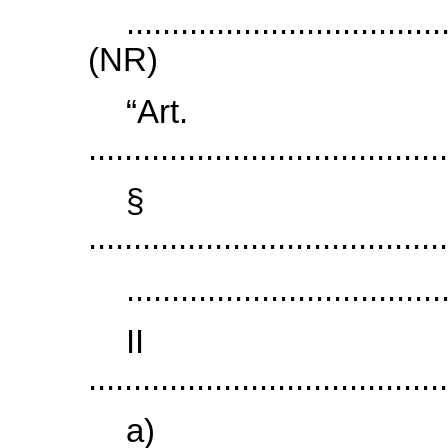
...................................
(NR)
“Ar
........................................
§
........................................
...................................
I
........................................
a)