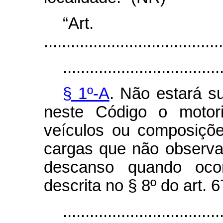
“Art
........................................
...................................
§ 1º-A
. Não estará su
neste Código o motori
veículos ou composiçõe
cargas que não observa
descanso quando ocor
descrita no § 8º do art. 
...................................