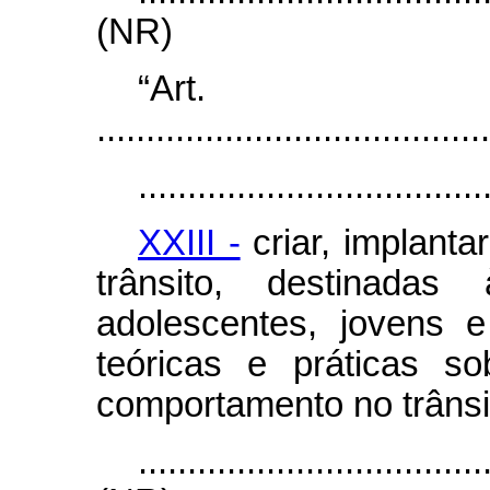
(NR)
“Ar
........................................
...................................
XXIII -
criar, implanta
trânsito, destinada
adolescentes, jovens 
teóricas e práticas so
comportamento no trânsi
...................................