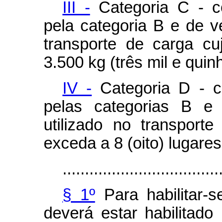
III -
Categoria C - co
pela categoria B e de v
transporte de carga cu
3.500 kg (três mil e qui
IV -
Categoria D - c
pelas categorias B e
utilizado no transport
exceda a 8 (oito) lugares
...................................
§ 1º
Para habilitar-s
deverá estar habilitad