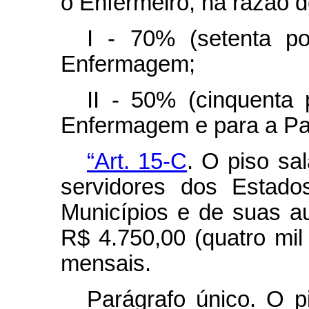
o Enfermeiro, na razão d
I - 70% (setenta p
Enfermagem;
II - 50% (cinquenta 
Enfermagem e para a Par
“Art. 15-C
. O piso sa
servidores dos Estado
Municípios e de suas a
R$ 4.750,00 (quatro mil
mensais.
Parágrafo único. O pi