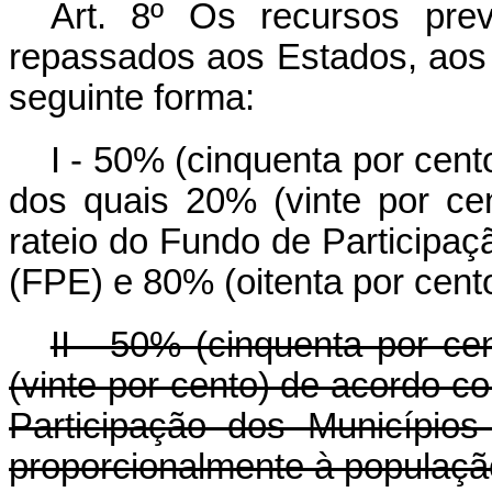
Art. 8º Os recursos prev
repassados aos Estados, aos M
seguinte forma:
I - 50% (cinquenta por cent
dos quais 20% (vinte por ce
rateio do Fundo de Participaç
(FPE) e 80% (oitenta por cent
II - 50% (cinquenta por ce
(vinte por cento) de acordo co
Participação dos Município
proporcionalmente à populaçã