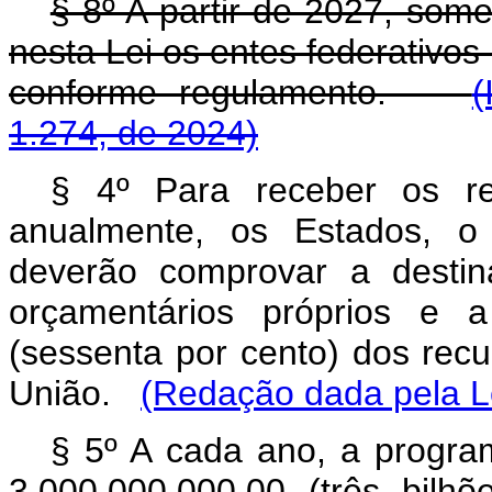
§ 8º A partir de 2027, som
nesta Lei os entes federativos
conforme regulamento.
(
1.274, de 2024)
§ 4º Para receber os re
anualmente, os Estados, o 
deverão comprovar a destin
orçamentários próprios e
(sessenta por cento) dos rec
União.
(Redação dada pela Le
§ 5º A cada ano, a progra
3.000.000.000,00 (três bilhõ