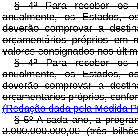
§ 4º Para receber os r
anualmente, os Estados, os
deverão comprovar a destin
orçamentários próprios em 
valores consignados nos último
§ 4º Para receber os r
anualmente, os Estados, os
deverão comprovar a destin
orçamentários próprios, confo
(Redação dada pela Medida Pro
§ 5º A cada ano, a progra
3.000.000.000,00 (três bilhõ