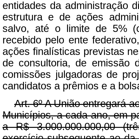
entidades da administração di
estrutura e de ações adminis
salvo, até o limite de 5% (
recebido pelo ente federativ
ações finalísticas previstas ne
de consultoria, de emissão 
comissões julgadoras de proj
candidatos a prêmios e a bols
Art. 6º A União entregará a
Municípios, a cada ano, em pa
a R$ 3.000.000.000,00 (trê
exercício subsequente ao da 