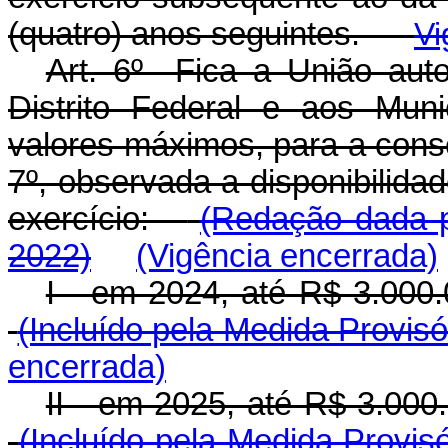
(quatro) anos seguintes.
Vi
Art. 6º Fica a União auto
Distrito Federal e aos Mun
valores máximos, para a cons
7º, observada a disponibilida
exercício:
(Redação dada p
2022)
(Vigência encerrada)
I - em 2024, até R$ 3.000.0
(Incluído pela Medida Provisó
encerrada)
II - em 2025, até R$ 3.000.
(Incluído pela Medida Provisó