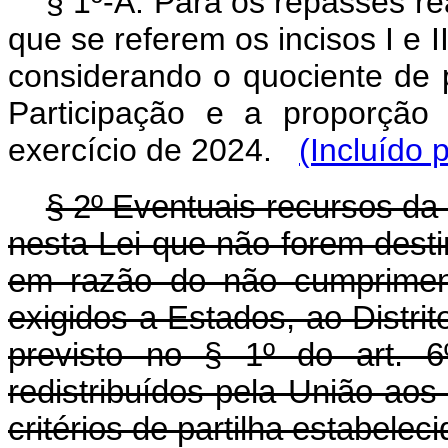
§ 1º-A. Para os repasses rea
que se referem os incisos I e I
considerando o quociente de 
Participação e a proporção 
exercício de 2024.
(Incluído 
§ 2º Eventuais recursos da
nesta Lei que não forem dest
em razão do não cumprimen
exigidos a Estados, ao Distrit
previsto no § 1º do art. 6
redistribuídos pela União a
critérios de partilha estabelec