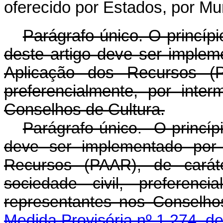
oferecido por Estados, por Mun
Parágrafo único. O princíp
deste artigo deve ser imple
Aplicação dos Recursos (P
preferencialmente, por inte
Conselhos de Cultura.
Parágrafo único. O princíp
deve ser implementado por
Recursos (PAAR), de caráte
sociedade civil, preferenc
representantes nos Conselh
Medida Provisória nº 1.274, d