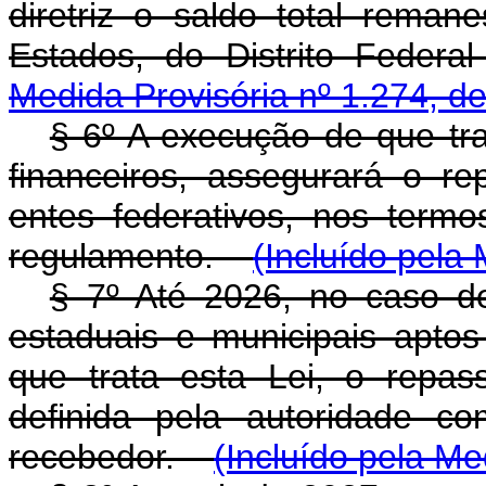
diretriz o saldo total reman
Estados, do Distrito Feder
Medida Provisória nº 1.274, d
§ 6º A execução de que tr
financeiros, assegurará o re
entes federativos, nos termo
regulamento.
(Incluído pela
§ 7º Até 2026, no caso de
estaduais e municipais aptos
que trata esta Lei, o repas
definida pela autoridade c
recebedor.
(Incluído pela Me