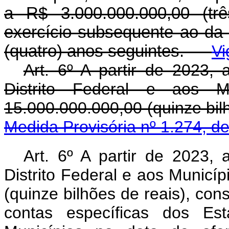
a R$ 3.000.000.000,00 (trê
exercício subsequente ao da 
(quatro) anos seguintes.
Vi
Art. 6º A partir de 2023,
Distrito Federal e aos M
15.000.000.000,00 (quinze bi
Medida Provisória nº 1.274, d
Art. 6º A partir de 2023,
Distrito Federal e aos Municí
(quinze bilhões de reais), cons
contas específicas dos Est