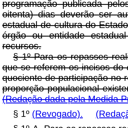
programação publicada pelo
oitenta) dias deverão ser a
estadual de cultura do Estado
órgão ou entidade estadual
recursos.
§
1
º Para
os repasses reali
que se referem os incisos do
quociente de participação no 
proporção populacional exist
(Redação dada pela Medida Pro
§ 1º
(Revogado).
(Redaçã