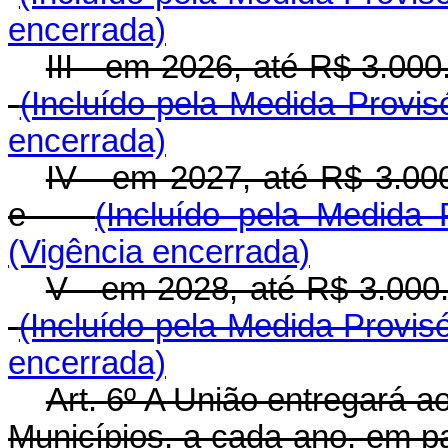
encerrada)
III - em 2026, até R$ 3.000
(Incluído pela Medida Provis
encerrada)
IV - em 2027, até R$ 3.000
e
(Incluído pela Medida 
(Vigência encerrada)
V - em 2028, até R$ 3.000.0
(Incluído pela Medida Provisó
encerrada)
Art. 6º A União entregará a
Municípios, a cada ano, em pa