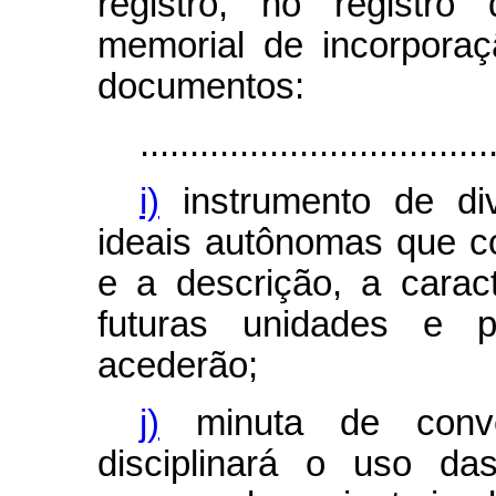
registro, no registro
memorial de incorpora
documentos:
...................................
i)
instrumento de di
ideais autônomas que c
e a descrição, a carac
futuras unidades e 
acederão;
j)
minuta de conve
disciplinará o uso da