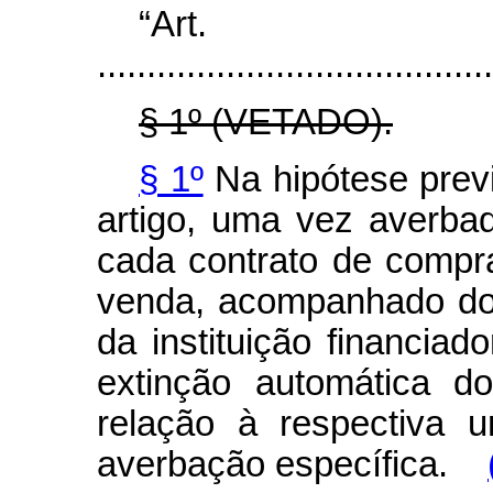
“Art
........................................
§ 1º (VETADO).
§ 1º
Na hipótese previ
artigo, uma vez averbad
cada contrato de comp
venda, acompanhado do 
da instituição financiad
extinção automática d
relação à respectiva 
averbação específica.