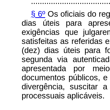
...................................
§ 6º
Os oficiais do reg
dias úteis para apres
exigências que julgare
satisfeitas as referidas 
(dez) dias úteis para f
segunda via autentica
apresentada por mei
documentos públicos, e 
divergência, suscitar
processuais aplicáveis.
...................................