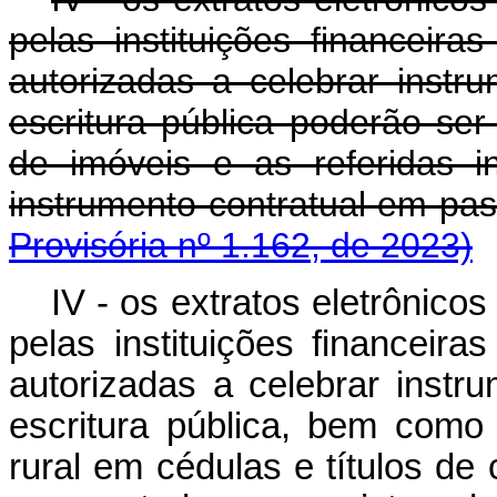
pelas instituições financeira
autorizadas a celebrar instr
escritura pública poderão ser
de imóveis e as referidas in
instrumento contratual em p
Provisória nº 1.162, de 2023)
IV - os extratos eletrônico
pelas instituições financeira
autorizadas a celebrar instr
escritura pública, bem como 
rural em cédulas e títulos de