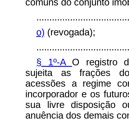
comuns do conjunto imobi
...................................
o)
(revogada);
...................................
§ 1º-A
O registro 
sujeita as frações d
acessões a regime con
incorporador e os futur
sua livre disposição 
anuência dos demais co