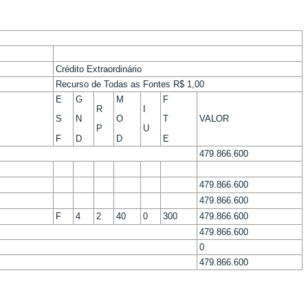
Crédito Extraordinário
Recurso de Todas as Fontes R$ 1,00
E
G
M
F
R
I
VALOR
S
N
O
T
P
U
F
D
D
E
479.866.600
479.866.600
479.866.600
F
4
2
40
0
300
479.866.600
479.866.600
0
479.866.600