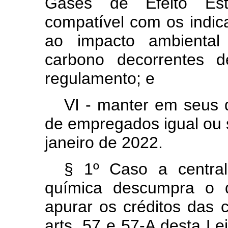
Gases de Efeito Es
compatível com os indica
ao impacto ambiental
carbono decorrentes d
regulamento; e
VI - manter em seus q
de empregados igual ou s
janeiro de 2022.
§ 1º Caso a central
química descumpra o d
apurar os créditos das 
arts. 57 e 57-A desta Le