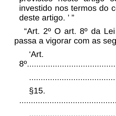
investido nos termos do 
deste artigo. ’ ”
“Art. 2º O art. 8º da Le
passa a vigorar com as seg
‘Art.
8º.......................................
.....................................
§15.
.........................................
.....................................