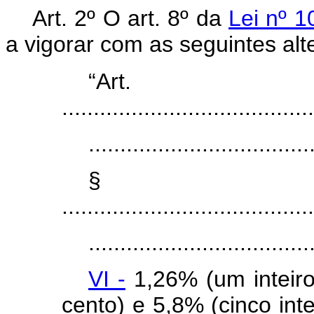
Art. 2º O art. 8º da
Lei nº 1
a vigorar com as seguintes alt
“Ar
........................................
...................................
§ 
........................................
...................................
VI -
1,26% (um inteiro
cento) e 5,8% (cinco inte