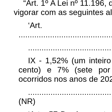
“Art. 1º A Lei nº 11.196
vigorar com as seguintes a
‘Ar
.........................................
.....................................
IX - 1,52% (um inteir
cento) e 7% (sete por 
ocorridos nos anos de 20
.....................................
(NR)