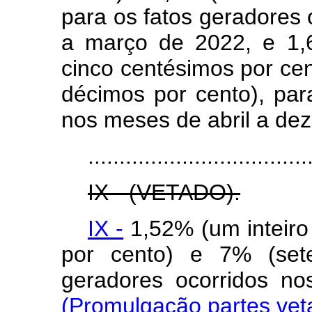
para os fatos geradores 
a março de 2022, e 1,
cinco centésimos por cent
décimos por cento), par
nos meses de abril a de
...................................
IX - (VETADO).
IX -
1,52% (um inteiro
por cento) e 7% (sete
geradores ocorridos
(Promulgação partes vet