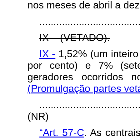
nos meses de abril a de
...................................
IX – (VETADO).
IX -
1,52% (um inteiro
por cento) e 7% (sete
geradores ocorridos
(Promulgação partes vet
...................................
(NR)
“Art. 57-C
. As centrai