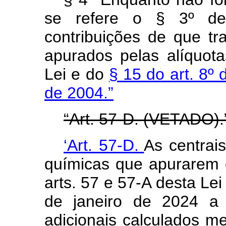
se refere o § 3º des
contribuições de que tr
apurados pelas alíquota
Lei e do
§ 15 do art. 8º 
de 2004.”
“Art. 57-D. (VETADO).
‘Art. 57-D.
As centrai
químicas que apurarem c
arts. 57 e 57-A desta Le
de janeiro de 2024 a 
adicionais calculados me