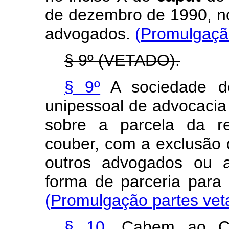
de dezembro de 1990, no
advogados.
(Promulgaçã
§ 9º (VETADO).
§ 9º
A sociedade d
unipessoal de advocacia 
sobre a parcela da re
couber, com a exclusão d
outros advogados ou 
forma de parceria par
(Promulgação partes vet
§ 10
. Cabem ao C