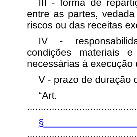
III - forma de repart
entre as partes, vedada 
riscos ou das receitas e
IV - responsabili
condições materiais e
necessárias à execução 
V - prazo de duração d
“Ar
........................................
§
........................................