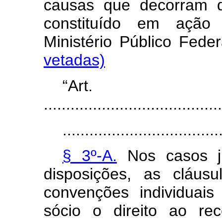
causas que decorram da
constituído em ação c
Ministério Público 
vetadas)
“Ar
........................................
...................................
§ 3º-A.
Nos casos jud
disposições, as cláus
convenções individuais
sócio o direito ao re