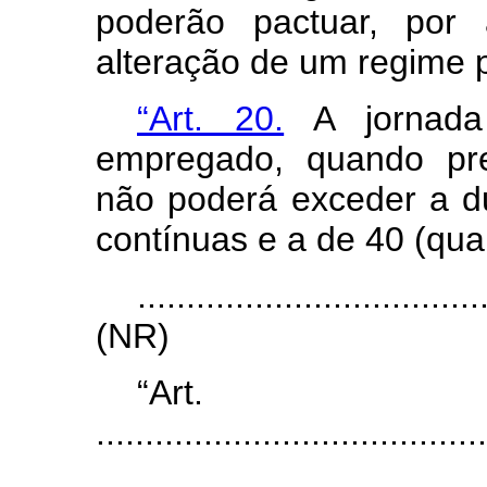
poderão pactuar, por 
alteração de um regime p
“Art. 20.
A jornada
empregado, quando pre
não poderá exceder a du
contínuas e a de 40 (qua
...................................
(NR)
“Ar
........................................