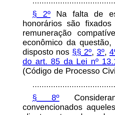
...................................
§ 2º
Na falta de es
honorários são fixados 
remuneração compatíve
econômico da questão, 
disposto nos
§§ 2º
,
3º
,
4
do art. 85 da Lei nº 1
(Código de Processo Civi
...................................
§ 8º
Consideram
convencionados aqueles