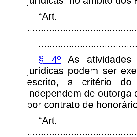
jurídicas, no âmbito dos
“Ar
........................................
...................................
§ 4º
As atividades 
jurídicas podem ser ex
escrito, a critério d
independem de outorga 
por contrato de honorári
“Ar
........................................