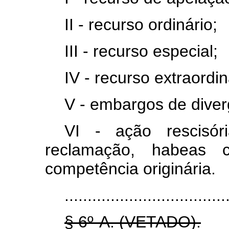
II - recurso ordinário;
III - recurso especial;
IV - recurso extraordin
V - embargos de diver
VI - ação rescisór
reclamação, habeas 
competência originária.
...................................
§ 6º-A. (VETADO).