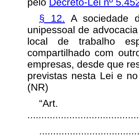
pelo
Decreto-Lei nº 5.45
§ 12.
A sociedade d
unipessoal de advocacia 
local de trabalho es
compartilhado com outro
empresas, desde que resp
previstas nesta Lei e no
(NR)
“Ar
........................................
...................................