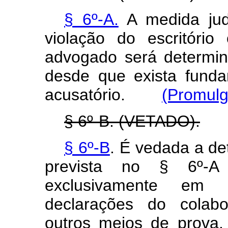
§ 6º-A.
A medida judi
violação do escritóri
advogado será determin
desde que exista funda
acusatório.
(Promulg
§ 6º-B. (VETADO).
§ 6º-B
. É vedada a de
prevista no § 6º-A
exclusivamente em 
declarações do colab
outros meios de