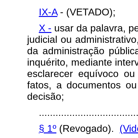
IX-A
- (VETADO);
X -
usar da palavra, p
judicial ou administrativ
da administração públi
inquérito, mediante inte
esclarecer equívoco ou
fatos, a documentos ou
decisão;
...................................
§ 1º
(Revogado).
(Vi