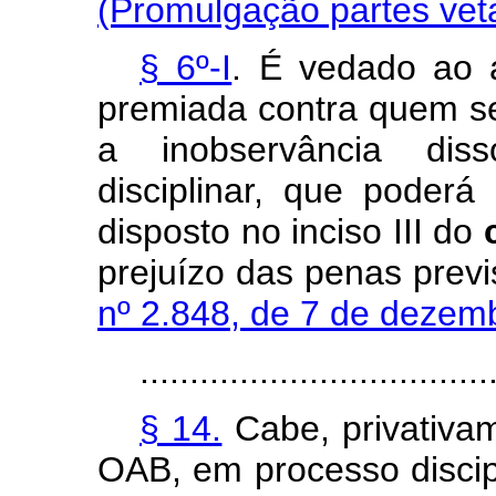
(Promulgação partes vet
§ 6º-I
. É vedado ao 
premiada contra quem sej
a inobservância dis
disciplinar, que poder
disposto no inciso III do
prejuízo das penas prev
nº 2.848, de 7 de dezem
...................................
§ 14.
Cabe, privativa
OAB, em processo discipli