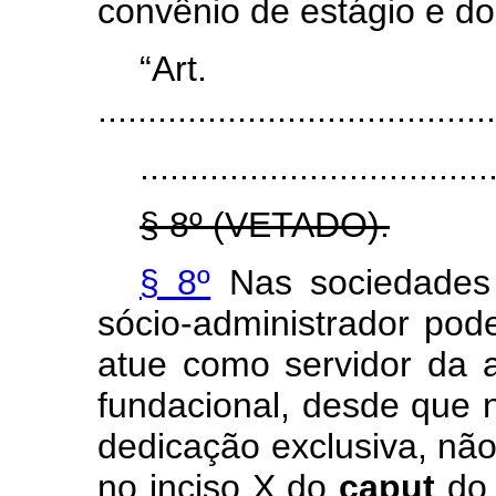
convênio de estágio e do
“Ar
........................................
...................................
§ 8º (VETADO).
§ 8º
Nas sociedades 
sócio-administrador pod
atue como servidor da ad
fundacional, desde que n
dedicação exclusiva, não
no inciso X do
caput
do 