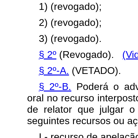
1) (revogado);
2) (revogado);
3) (revogado).
§ 2º
(Revogado).
(Vi
§ 2º-A.
(VETADO).
§ 2º-B.
Poderá o advo
oral no recurso interpos
de relator que julgar 
seguintes recursos ou aç
I - recurso de apelaçã