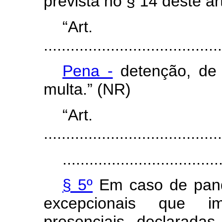
prevista no § 14 deste ar
“Art
........................................
Pena -
detenção, de 
multa.” (NR)
“Ar
........................................
...................................
§ 5º
Em caso de pand
excepcionais que imp
presenciais, declaradas