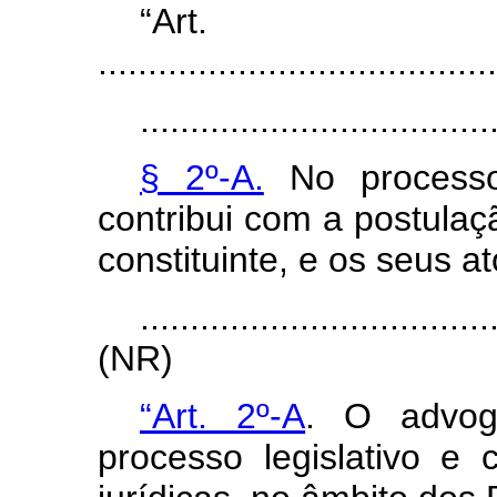
“Ar
........................................
...................................
§ 2º-A.
No processo 
contribui com a postulaç
constituinte, e os seus 
...................................
(NR)
“Art. 2º-A
. O advog
processo legislativo 