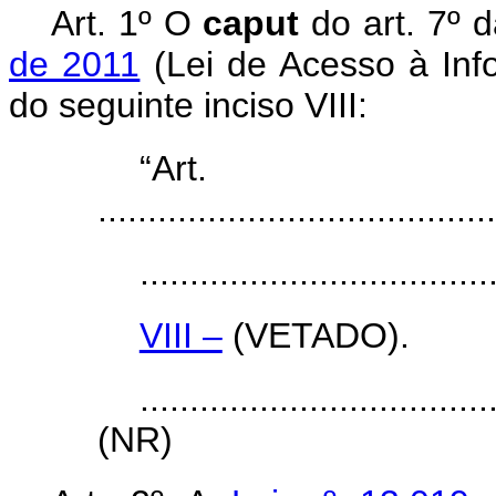
Art. 1º O
caput
do art. 7º 
de 2011
(Lei de Acesso à Inf
do seguinte inciso VIII:
“Ar
........................................
...................................
VIII –
(VETADO).
...................................
(NR)