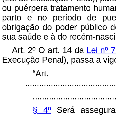
ou puérpera tratamento humani
parto e no período de pue
obrigação do poder público d
sua saúde e à do recém-nasci
Art. 2º O art. 14 da
Lei nº 
Execução Penal), passa a vigo
“Ar
.......................................
...................................
§ 4º
Será assegurad