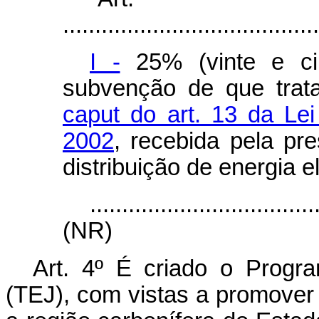
........................................
I -
25% (vinte e ci
subvenção de que tra
caput
do art. 13 da Lei
2002
, recebida pela pr
distribuição de energia e
...................................
(NR)
Art. 4º
É criado o Progra
(TEJ), com vistas a promover 