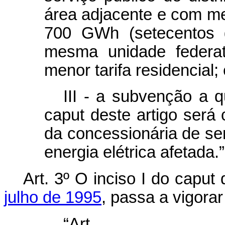
área adjacente e com me
700 GWh (setecentos g
mesma unidade federat
menor tarifa residencial;
III - a subvenção a q
caput
deste artigo será 
da concessionária de ser
energia elétrica afetada.
Art. 3º
O inciso I do
caput
d
julho de 1995
, passa a vigora
“Art