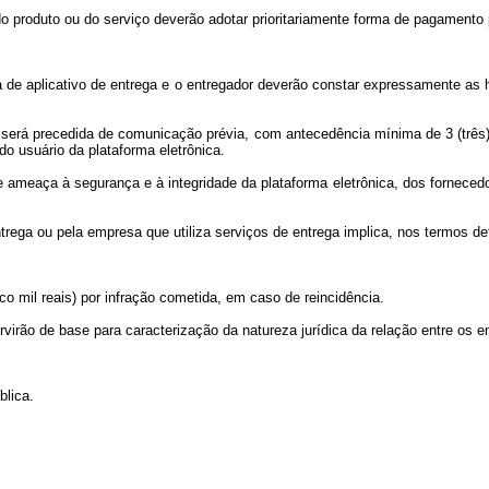
o produto ou do serviço deverão adotar prioritariamente forma de pagamento p
sa de aplicativo de entrega e o entregador deverão constar expressamente as
go será precedida de comunicação prévia, com antecedência mínima de 3 (trê
o usuário da plataforma eletrônica.
de ameaça à segurança e à integridade da plataforma eletrônica, dos fornece
trega ou pela empresa que utiliza serviços de entrega implica, nos termos d
co mil reais) por infração cometida, em caso de reincidência.
rvirão de base para caracterização da natureza jurídica da relação entre os 
blica.