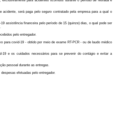
, exclusivamente para acidentes ocorridos durante o período de retirada e
e acidente, será paga pelo seguro contratado pela empresa para a qual o
19 assistência financeira pelo período de 15 (quinze) dias, o qual pode ser
.
ecebidos pelo entregador.
tivo para covid-19 - obtido por meio de exame RT-PCR - ou de laudo médico
d-19 e os cuidados necessários para se prevenir do contágio e evitar a
teção pessoal durante as entregas.
s despesas efetuadas pelo entregador.