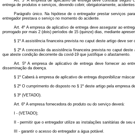
Art. 3º A empresa de aplicativo de entrega deve contratar seguro c
entrega de produtos e serviços, devendo cobrir, obrigatoriamente, acidente
Parágrafo único. Na hipótese de o entregador prestar serviços pa
entregador prestava o serviço no momento do acidente.
Art. 4º A empresa de aplicativo de entrega deve assegurar ao entreg
prorrogado por mais 2 (dois) períodos de 15 (quinze) dias, mediante aprese
§ 1º A assistência financeira prevista no caput deste artigo deve se
§ 2º A concessão da assistência financeira prevista no caput deste
que ateste condição decorrente da covid-19 que justifique o afastamento.
Art. 5º A empresa de aplicativo de entrega deve fornecer ao ent
disseminação da doença.
§ 1º Caberá à empresa de aplicativo de entrega disponibilizar máscar
§ 2º O cumprimento do disposto no § 1º deste artigo pela empresa de
§ 3º (VETADO).
Art. 6º A empresa fornecedora do produto ou do serviço deverá:
I - (VETADO);
II - permitir que o entregador utilize as instalações sanitárias de seu
III - garantir o acesso do entregador a água potável.