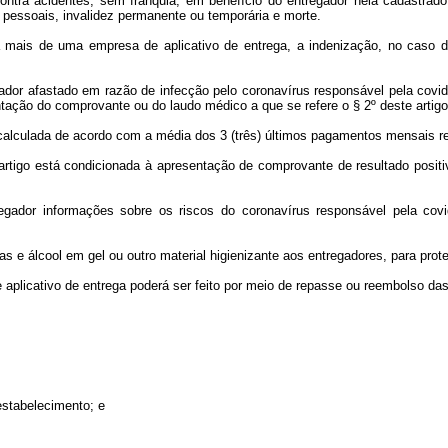
ontra acidentes, sem franquia, em benefício do entregador nela cadastrado
s pessoais, invalidez permanente ou temporária e morte.
ra mais de uma empresa de aplicativo de entrega, a indenização, no caso d
ador afastado em razão de infecção pelo coronavírus responsável pela covid-
ntação do comprovante ou do laudo médico a que se refere o § 2º deste artigo
r calculada de acordo com a média dos 3 (três) últimos pagamentos mensais r
 artigo está condicionada à apresentação de comprovante de resultado posi
regador informações sobre os riscos do coronavírus responsável pela covi
as e álcool em gel ou outro material higienizante aos entregadores, para pro
 aplicativo de entrega poderá ser feito por meio de repasse ou reembolso da
 estabelecimento; e