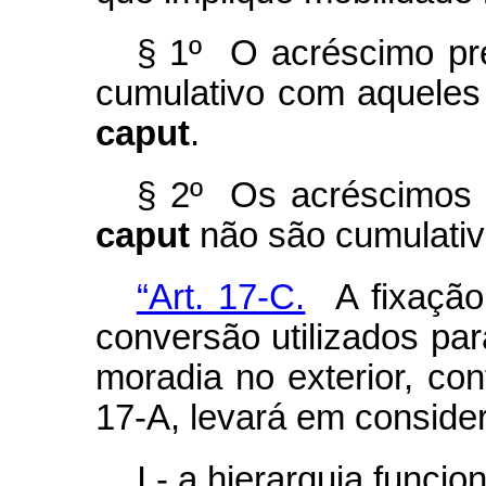
§ 1º O acréscimo pre
cumulativo com aqueles p
caput
.
§ 2º Os acréscimos pr
caput
não são cumulativo
“Art. 17-C.
A fixação 
conversão utilizados para
moradia no exterior, con
17-A, levará em conside
I - a hierarquia funcion