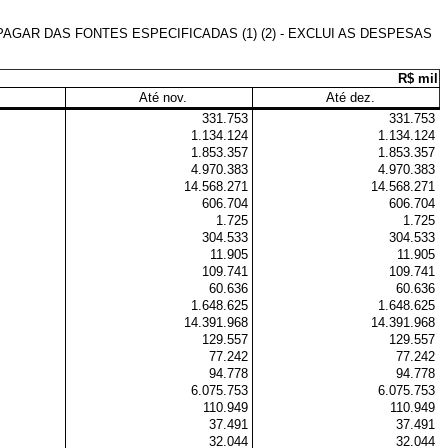
AR DAS FONTES ESPECIFICADAS (1) (2) - EXCLUI AS DESPESAS
R$ mil
Até nov.
Até dez.
331.753
331.753
1.134.124
1.134.124
1.853.357
1.853.357
4.970.383
4.970.383
14.568.271
14.568.271
606.704
606.704
1.725
1.725
304.533
304.533
11.905
11.905
109.741
109.741
60.636
60.636
1.648.625
1.648.625
14.391.968
14.391.968
129.557
129.557
77.242
77.242
94.778
94.778
6.075.753
6.075.753
110.949
110.949
37.491
37.491
32.044
32.044