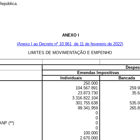
República.
ANEXO I
(Anexo I ao Decreto nº 10.961, de 11 de fevereiro de 2022)
LIMITES DE MOVIMENTAÇÃO E EMPENHO
Despesa
Emendas Impositivas
Individuais
Bancada
250.000
104.567.891
259.9
23.873.730
35.6
3.316.822.104
301.755.638
535.0
99.341.959
265.8
0
0
ANP (**)
0
0
100.000
2.670.000