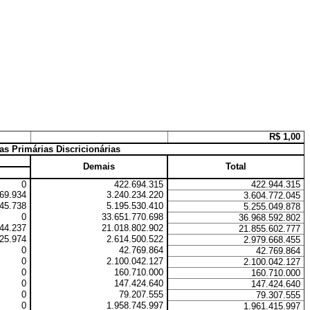
R$ 1,00
s Primárias Discricionárias
Demais
Total
0
422.694.315
422.944.315
69.934
3.240.234.220
3.604.772.045
45.738
5.195.530.410
5.255.049.878
0
33.651.770.698
36.968.592.802
44.237
21.018.802.902
21.855.602.777
25.974
2.614.500.522
2.979.668.455
0
42.769.864
42.769.864
0
2.100.042.127
2.100.042.127
0
160.710.000
160.710.000
0
147.424.640
147.424.640
0
79.207.555
79.307.555
0
1.958.745.997
1.961.415.997