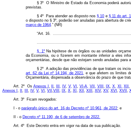
§ 3º O Ministro de Estado da Economia poderá autoriz
previstas.
§ 4º Para atender ao disposto nos
§ 10
e
§ 11 do art. 
o disposto no § 3º, poderão ser anuladas para abertura de cré
março de 1964
.”
(NR)
“Art. 16. ...................................................................
................................................................................
§ 1º
Na hipótese de os órgãos ou as unidades orçament
da Economia, ou o fizerem em montante inferior a eles infor
orçamentárias, desde que não estejam sendo anuladas para a a
§ 2º A adoção das providências de que tratam os incis
art. 62 da Lei nº 14.194, de 2021
, e que afetem os limites 
Orçamentária, dispensada a observância do prazo de que trat
Art. 2º Os
Anexos I
,
II
,
III,
IV
,
V,
VI
,
VI-A,
VII,
VIII
,
IX
,
X,
XI,
XII
Anexos I
,
II
,
III
,
IV
,
V
,
VI
,
VII
,
VIII
,
IX
,
X
,
XI
,
XII
,
XIII
,
XIV
,
XV
,
XVI
,
XVII
,
X
Art. 3º Ficam revogados:
I - o
parágrafo único do art. 16 do Decreto nº 10.961, de 2022
; e
II - o
Decreto nº 11.190, de 6 de setembro de 2022.
Art. 4º Este Decreto entra em vigor na data de sua publicação.