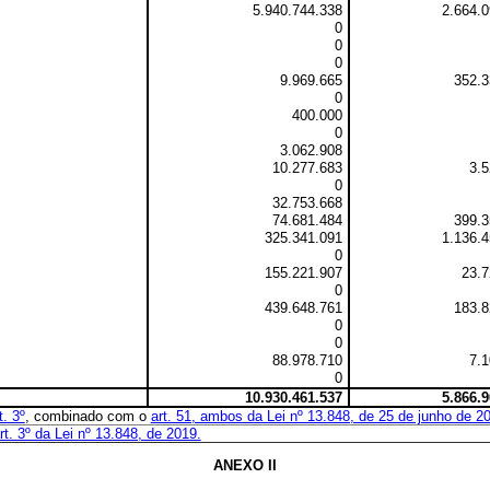
5.940.744.338
2.664.
0
0
0
9.969.665
352.3
0
400.000
0
3.062.908
10.277.683
3.
0
32.753.668
74.681.484
399.3
325.341.091
1.136.
0
155.221.907
23.7
0
439.648.761
183.8
0
0
88.978.710
7.
0
10.930.461.537
5.866.
t. 3º
, combinado com o
art. 51, ambos da Lei nº 13.848, de 25 de junho de 2
rt. 3º da Lei nº 13.848, de 2019.
ANEXO
II