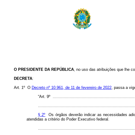
O PRESIDENTE DA REPÚBLICA
, no uso das atribuições que lhe co
DECRETA
:
Art. 1º O
Decreto nº 10.961, de 11 de fevereiro de 2022
, passa a vig
“Art. 9º .....................................................................
................................................................................
§ 2º
Os órgãos deverão indicar as necessidades adic
atendidas a critério do Poder Executivo federal.
................................................................................