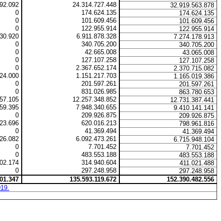
092.092
24.314.727.448
32.919.563.878
0
174.624.135
174.624.135
0
101.609.456
101.609.456
0
122.955.914
122.955.914
30.920
6.911.878.328
7.274.178.913
0
340.705.200
340.705.200
0
42.665.008
43.065.008
0
127.107.258
127.107.258
0
2.367.652.174
2.370.715.082
524.000
1.151.217.703
1.165.019.386
0
201.597.261
201.597.261
0
831.026.985
863.780.653
57.105
12.257.348.852
12.731.387.441
459.395
7.948.340.655
9.410.141.141
0
209.926.875
209.926.875
23.696
620.016.213
798.961.816
0
41.369.494
41.369.494
26.082
6.092.473.261
6.715.948.104
0
7.701.452
7.701.452
0
483.553.188
483.553.188
102.174
314.940.604
411.021.488
0
297.248.958
297.248.958
901.347
135.593.119.672
152.390.482.556
019.