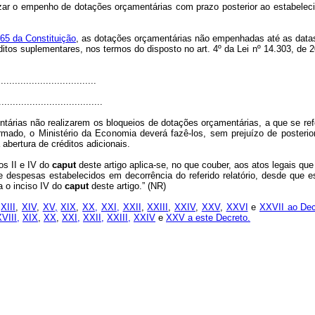
ar o empenho de dotações orçamentárias com prazo posterior ao estabeleci
165 da Constituição
, as dotações orçamentárias não empenhadas até as datas
ditos suplementares, nos termos do disposto no art. 4º da Lei nº 14.303, de 
..................................
.....................................
árias não realizarem os bloqueios de dotações orçamentárias, a que se refe
mado, o Ministério da Economia deverá fazê-los, sem prejuízo de posterior
bertura de créditos adicionais.
os II e IV do
caput
deste artigo aplica-se, no que couber, aos atos legais qu
de despesas estabelecidos em decorrência do referido relatório, desde qu
a o inciso IV do
caput
deste artigo.” (NR)
,
XIII
,
XIV
,
XV,
XIX
,
XX,
XXI,
XXII
,
XXIII
,
XXIV
,
XXV
,
XXVI
e
XXVII ao Dec
VIII,
XIX
,
XX
,
XXI,
XXII,
XXIII,
XXIV
e
XXV a este Decreto.