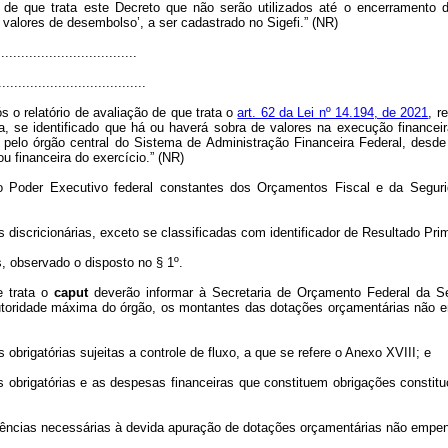
que trata este Decreto que não serão utilizados até o encerramento d
 valores de desembolso’, a ser cadastrado no Sigefi.” (NR)
..................................
.....................................
ós o relatório de avaliação de que trata o
art. 62 da Lei nº 14.194, de 2021
, r
, se identificado que há ou haverá sobra de valores na execução finance
 pelo órgão central do Sistema de Administração Financeira Federal, desd
 financeira do exercício.” (NR)
Poder Executivo federal constantes dos Orçamentos Fiscal e da Segur
 discricionárias, exceto se classificadas com identificador de Resultado Pri
, observado o disposto no § 1º.
e trata o
caput
deverão informar à Secretaria de Orçamento Federal da Se
autoridade máxima do órgão, os montantes das dotações orçamentárias nã
obrigatórias sujeitas a controle de fluxo, a que se refere o Anexo XVIII; e
 obrigatórias e as despesas financeiras que constituem obrigações constitu
dências necessárias à devida apuração de dotações orçamentárias não empe