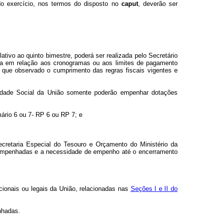
o exercício, nos termos do disposto no
caput
, deverão ser
elativo ao quinto bimestre, poderá ser realizada pelo Secretário
ira em relação aos cronogramas ou aos limites de pagamento
e que observado o cumprimento das regras fiscais vigentes e
idade Social da União somente poderão empenhar dotações
mário 6 ou 7- RP 6 ou RP 7; e
cretaria Especial do Tesouro e Orçamento do Ministério da
o empenhadas e a necessidade de empenho até o encerramento
cionais ou legais da União, relacionadas nas
Seções I e II do
nhadas.