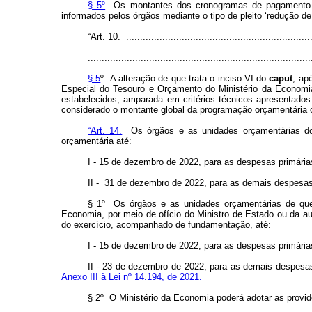
§ 5º
Os montantes dos cronogramas de pagamento de 
informados pelos órgãos mediante o tipo de pleito ‘redução de
“Art. 10. ...................................................................
................................................................................
§ 5
º A alteração de que trata o inciso VI do
caput
, ap
Especial do Tesouro e Orçamento do Ministério da Economia
estabelecidos, amparada em critérios técnicos apresentados
considerado o montante global da programação orçamentária ou
“Art. 14.
Os órgãos e as unidades orçamentárias do 
orçamentária até:
I - 15 de dezembro de 2022, para as despesas primárias
II - 31 de dezembro de 2022, para as demais despesas
§ 1º Os órgãos e as unidades orçamentárias de qu
Economia, por meio de ofício do Ministro de Estado ou da 
do exercício, acompanhado de fundamentação, até:
I - 15 de dezembro de 2022, para as despesas primárias 
II - 23 de dezembro de 2022, para as demais despesas
Anexo III à Lei nº 14.194, de 2021.
§ 2º O Ministério da Economia poderá adotar as provi