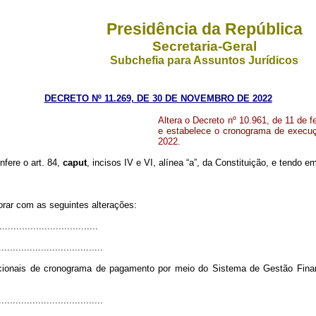
Presidência da República
Secretaria-Geral
Subchefia para Assuntos Jurídicos
DECRETO Nº 11.269, DE 30 DE NOVEMBRO DE 2022
Altera o Decreto nº 10.961, de 11 de 
e estabelece o cronograma de execuç
2022.
nfere o art. 84,
caput
, incisos IV e VI, alínea “a”, da Constituição, e tendo e
orar com as seguintes alterações:
..................................
.....................................
ionais de cronograma de pagamento por meio do Sistema de Gestão Financ
.....................................