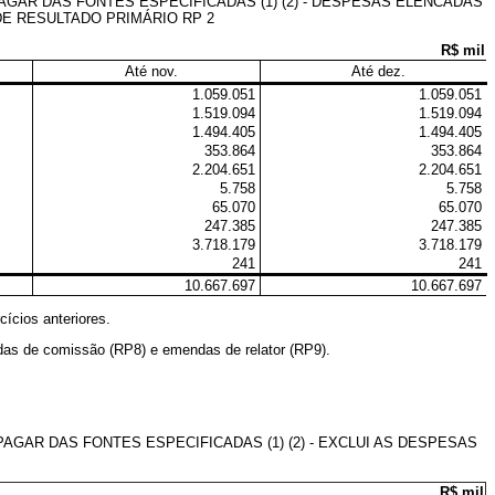
GAR DAS FONTES ESPECIFICADAS (1) (2) - DESPESAS ELENCADAS
R DE RESULTADO PRIMÁRIO RP 2
R$ mil
Até nov.
Até dez.
1.059.051
1.059.051
1.519.094
1.519.094
1.494.405
1.494.405
353.864
353.864
2.204.651
2.204.651
5.758
5.758
65.070
65.070
247.385
247.385
3.718.179
3.718.179
241
241
10.667.697
10.667.697
cícios anteriores.
das de comissão (RP8) e emendas de relator (RP9).
AR DAS FONTES ESPECIFICADAS (1) (2) - EXCLUI AS DESPESAS
R$ mil