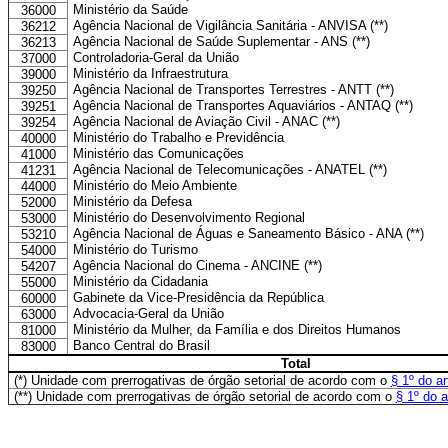
Ministério da Saúde
36000
Agência Nacional de Vigilância Sanitária - ANVISA (**)
36212
Agência Nacional de Saúde Suplementar - ANS (**)
36213
Controladoria-Geral da União
37000
Ministério da Infraestrutura
39000
Agência Nacional de Transportes Terrestres - ANTT (**)
39250
Agência Nacional de Transportes Aquaviários - ANTAQ (**)
39251
Agência Nacional de Aviação Civil - ANAC (**)
39254
Ministério do Trabalho e Previdência
40000
Ministério das Comunicações
41000
Agência Nacional de Telecomunicações - ANATEL (**)
41231
Ministério do Meio Ambiente
44000
Ministério da Defesa
52000
Ministério do Desenvolvimento Regional
53000
Agência Nacional de Águas e Saneamento Básico - ANA (**)
53210
Ministério do Turismo
54000
Agência Nacional do Cinema - ANCINE (**)
54207
Ministério da Cidadania
55000
Gabinete da Vice-Presidência da República
60000
Advocacia-Geral da União
63000
Ministério da Mulher, da Família e dos Direitos Humanos
81000
Banco Central do Brasil
83000
Total
(*)
Unidade com prerrogativas de órgão setorial de acordo com o
§ 1º do ar
(**)
Unidade com prerrogativas de órgão setorial de acordo com o
§ 1º do a