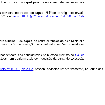
do no inciso I do
caput
para o atendimento de despesas nele
 previstas no inciso I do
caput
e § 1º deste artigo, observado
2022, e no
inciso III do § 1º do art. 43 da Lei nº 4.320, de 17 de
re o inciso II do
caput
, no prazo estabelecido pelo Ministério
 solicitação de alteração pelos referidos órgãos ou unidades
e não tenham sido considerados no relatório previsto no
§ 4º do
e estejam em conformidade com decisão da Junta de Execução
reto nº 10.961, de 2022
, passam a vigorar, respectivamente, na forma dos