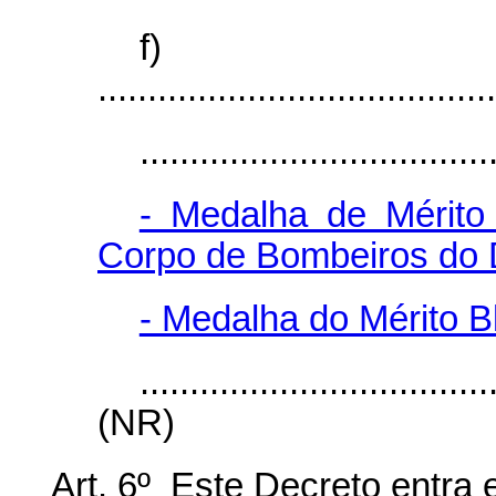
f)
........................................
...................................
- Medalha de Mérito 
Corpo de Bombeiros do D
- Medalha do Mérito B
...................................
(NR)
Art. 6º Este Decreto entra 