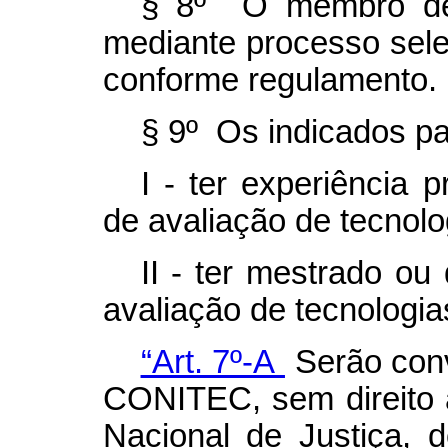
§ 8º O membro de 
mediante processo sele
conforme regulamento.
§ 9º Os indicados p
I - ter experiência 
de avaliação de tecnol
II - ter mestrado o
avaliação de tecnologi
“Art. 7º-A
Serão conv
CONITEC, sem direito 
Nacional de Justiça, 