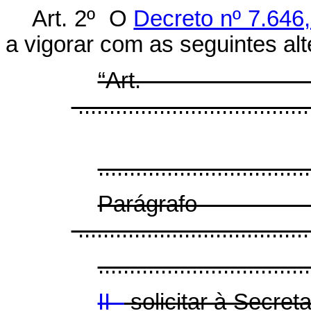
Art. 2º O
Decreto nº 7.646
a vigorar com as seguintes al
“A
......................................
..................................
Parág
.....................................
..................................
II -
solicitar à Secret