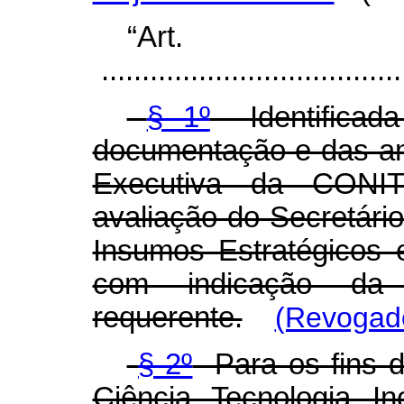
“Ar
......................................
§ 1º
Identificada
documentação e das am
Executiva da CONI
avaliação do Secretário
Insumos Estratégicos 
com indicação da 
requerente.
(Revogado
§ 2º
Para os fins do
Ciência, Tecnologia, 