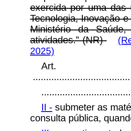
exercida por uma das 
Tecnologia, Inovação 
Ministério da Saúde
atividades.” (NR)
(R
2025)
Ar
......................................
..................................
II -
submeter as maté
consulta pública, quand