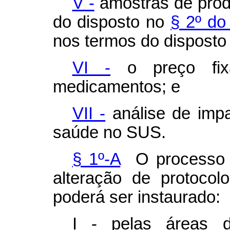
V -
amostras de produ
do disposto no
§ 2º do
nos termos do disposto
VI -
o preço fix
medicamentos; e
VII -
análise de impa
saúde no SUS.
§ 1º-A
O processo ad
alteração de protocolo
poderá ser instaurado:
I - pelas áreas d