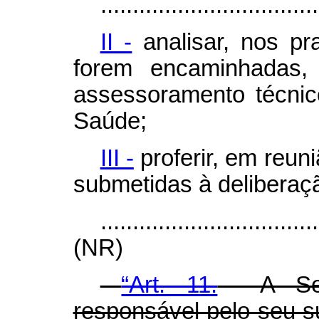
..................................
II -
analisar, nos pr
forem encaminhadas, 
assessoramento técnico
Saúde;
III -
proferir, em reun
submetidas à deliberaç
..................................
(NR)
“Art. 11.
A Secre
responsável pelo seu su