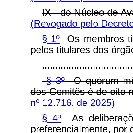
IX - do Núcleo de A
(Revogado pelo Decreto
§ 1º
Os membros titu
pelos titulares dos órg
..................................
§ 3º
O quórum míni
dos Comitês é de oito
nº 12.716, de 2025)
§ 4º
As deliberaçõ
preferencialmente, por