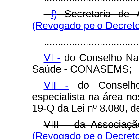
f)
Secretaria de 
(Revogado pelo Decreto
..................................
VI -
do Conselho Nac
Saúde - CONASEMS;
VII -
do Conselho
especialista na área no
19-Q da Lei nº 8.080, 
VIII - da Associaç
(Revogado pelo Decreto