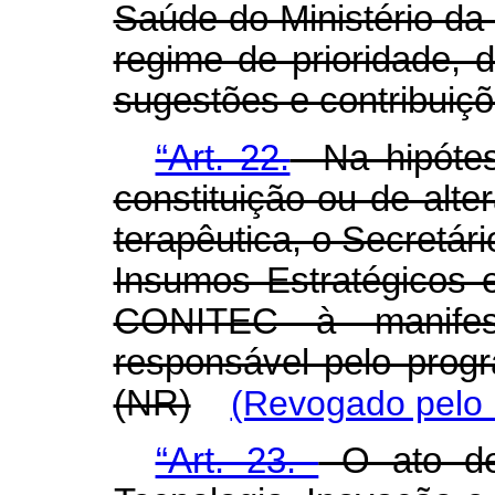
Saúde do Ministério da
regime de prioridade,
sugestões e contribuiç
“Art. 22.
Na hipótese
constituição ou de alter
terapêutica, o Secretár
Insumos Estratégicos 
CONITEC à manifest
responsável pelo prog
(NR)
(Revogado pelo 
“Art. 23.
O ato dec