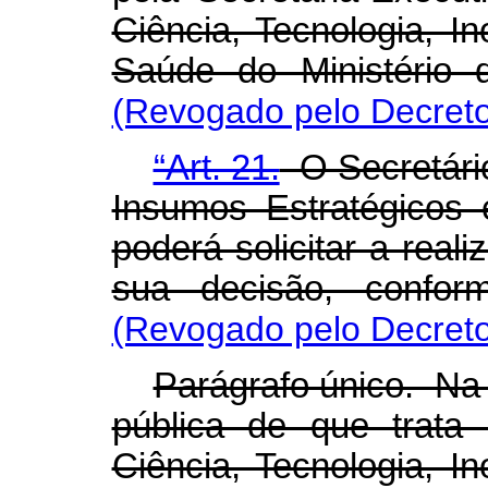
Ciência, Tecnologia, 
Saúde do Ministério 
(Revogado pelo Decreto
“Art. 21.
O Secretário
Insumos Estratégicos
poderá solicitar a real
sua decisão, confor
(Revogado pelo Decreto
Parágrafo único. Na 
pública de que trat
Ciência, Tecnologia, 