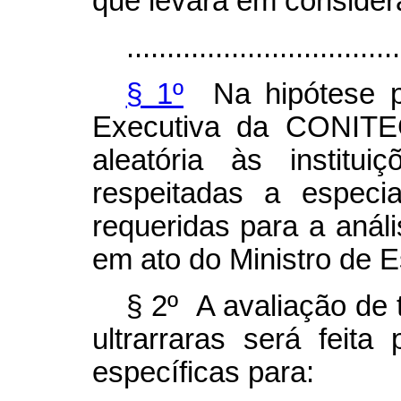
que levará em consider
..................................
§ 1º
Na hipótese pre
Executiva da CONITEC
aleatória às instit
respeitadas a especi
requeridas para a análi
em ato do Ministro de 
§ 2º A avaliação de
ultrarraras será feit
específicas para: