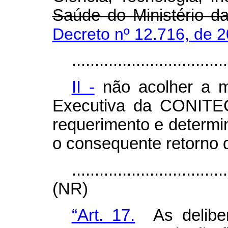
Saúde do Ministério d
Decreto nº 12.716, de 
..................................
II -
não acolher a ma
Executiva da CONITEC
requerimento e determ
o consequente retorno 
..................................
(NR)
“Art. 17.
As delibe