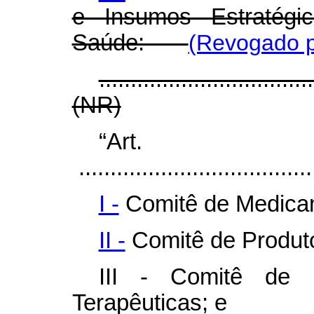
e Insumos Estratégi
Saúde:
(Revogado p
..................................
(NR)
“A
......................................
I -
Comitê de Medica
II -
Comitê de Produt
III - Comitê de P
Terapêuticas; e