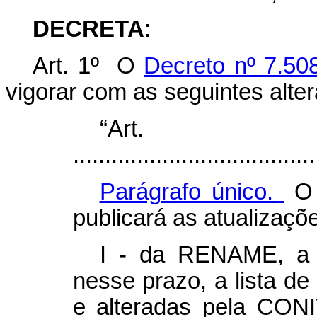
DECRETA
:
Art. 1º O
Decreto nº 7.50
vigorar com as seguintes alte
“Ar
......................................
Parágrafo único.
O 
publicará as atualizaçõ
I - da RENAME, a c
nesse prazo, a lista de
e alteradas pela CON