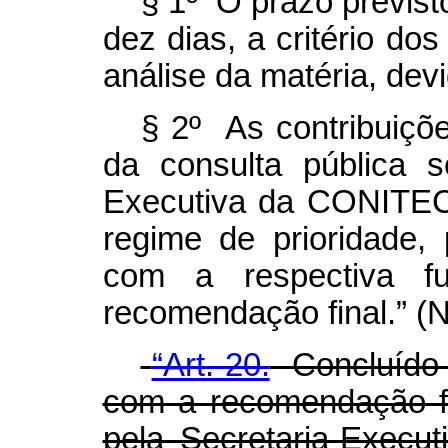
§ 1º O prazo previs
dez dias, a critério do
análise da matéria, de
§ 2º As contribuiçõ
da consulta pública s
Executiva da CONITEC
regime de prioridade,
com a respectiva f
recomendação final.” (
“Art. 20.
Concluído 
com a recomendação fi
pela Secretaria-Execu