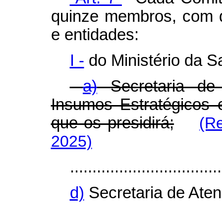
quinze membros, com di
e entidades:
I -
do Ministério da S
a)
Secretaria de 
Insumos Estratégicos 
que os presidirá;
(R
2025)
..................................
d)
Secretaria de Aten
..................................