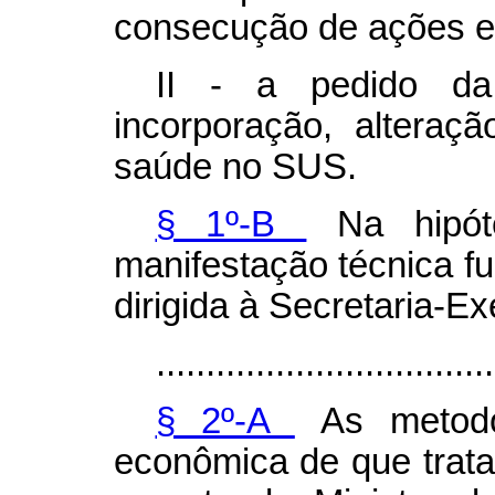
consecução de ações e 
II - a pedido d
incorporação, alteraç
saúde no SUS.
§ 1º-B
Na hipóte
manifestação técnica 
dirigida à Secretaria-
..................................
§ 2º-A
As metodol
econômica de que trata 