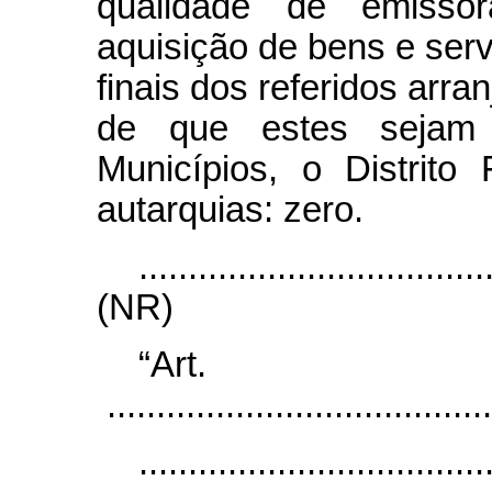
qualidade de emissor
aquisição de bens e serv
finais dos referidos arr
de que estes sejam
Municípios, o Distrit
autarquias: zero.
...................................
(NR)
“Art
.......................................
...................................