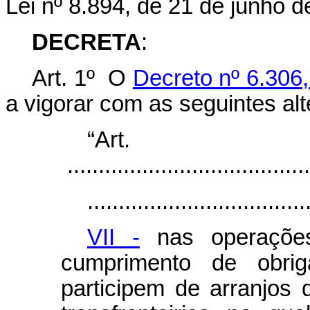
Lei nº 8.894, de 21 de junho d
DECRETA
:
Art. 1º O
Decreto nº 6.306
a vigorar com as seguintes al
“Art
.......................................
...................................
VII -
nas operações
cumprimento de obrig
participem de arranjos