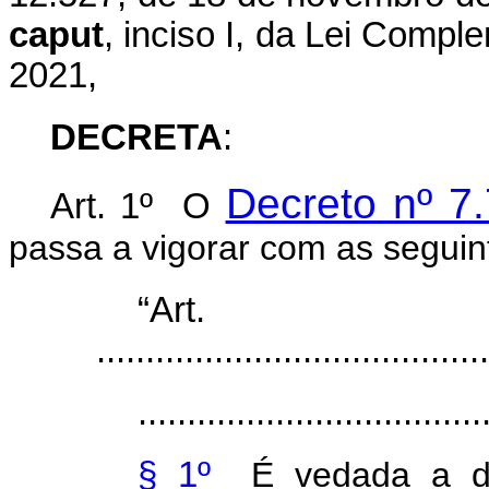
caput
, inciso I, da Lei Compl
2021,
DECRETA
:
Decreto nº 7
Art. 1º O
passa a vigorar com as seguin
“Ar
........................................
...................................
§ 1º
É vedada a de