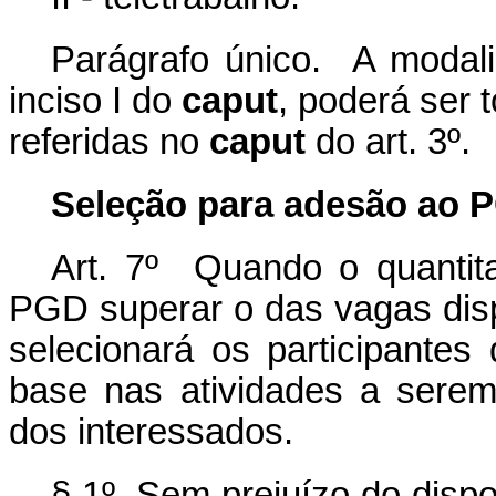
Parágrafo único. A modali
inciso I do
caput
, poderá ser 
referidas no
caput
do art. 3º.
Seleção para adesão ao 
Art. 7º Quando o quantita
PGD superar o das vagas dispo
selecionará os participant
base nas atividades a sere
dos interessados.
§ 1º Sem prejuízo do disp