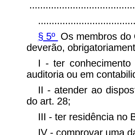
.......................................
...................................
§ 5º
Os membros do Co
deverão, obrigatoriament
I - ter conhecimento 
auditoria ou em contabili
II - atender ao dispos
do art. 28;
III - ter residência no B
IV - comprovar uma da