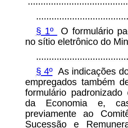
.......................................
...................................
§ 1º
O formulário pad
no sítio eletrônico do Mi
...................................
§ 4º
As indicações dos
empregados também dev
formulário padronizado d
da Economia e, ca
previamente ao Comitê
Sucessão e Remuneraç