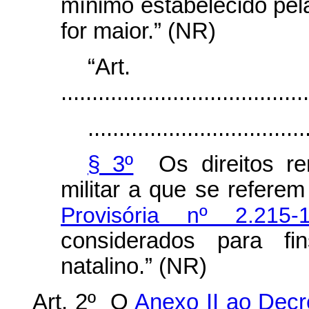
mínimo estabelecido pe
for maior.” (NR)
“Ar
........................................
...................................
§ 3º
Os direitos rem
militar a que se refere
Provisória nº 2.215
considerados para fi
natalino.” (NR)
Art. 2º O
Anexo II ao Decr