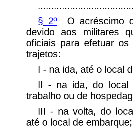
...................................
§ 2º
O acréscimo de
devido aos militares q
oficiais para efetuar o
trajetos:
I - na ida, até o local
II - na ida, do loca
trabalho ou de hospeda
III - na volta, do l
até o local de embarque;