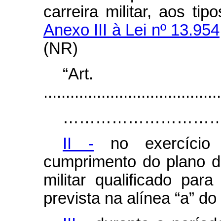
carreira militar, aos ti
Anexo III à Lei nº 13.95
(NR)
“Ar
........................................
……………………………………………………
II -
no exercício 
cumprimento do plano d
militar qualificado par
prevista na alínea “a” do