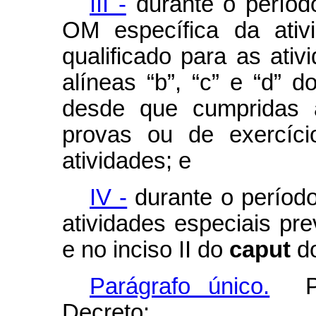
III -
durante o períod
OM específica da ativi
qualificado para as ativ
alíneas “b”, “c” e “d” d
desde que cumpridas 
provas ou de exercíci
atividades; e
IV -
durante o períod
atividades especiais prev
e no inciso II do
caput
do
Parágrafo único.
Par
Decreto: