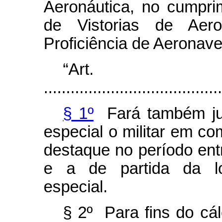
Aeronáutica, no cumpri
de Vistorias de Ae
Proficiência de Aeronave
“Ar
........................................
§ 1º
Fará também jus 
especial o militar em co
destaque no período ent
e a de partida da lo
especial.
§ 2º Para fins do cá