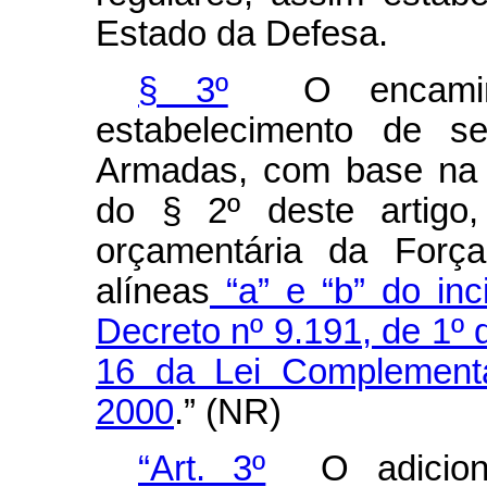
Estado da Defesa.
§ 3º
O encami
estabelecimento de s
Armadas, com base na de
do § 2º deste artigo,
orçamentária da Forç
alíneas
“a” e “b” do in
Decreto nº 9.191, de 1º
16 da Lei Complement
2000
.” (NR)
“Art. 3º
O adicional