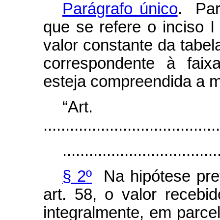
Parágrafo único
. Par
que se refere o inciso 
valor constante da tabela
correspondente à faix
esteja compreendida a m
“Ar
........................................
...................................
§ 2º
Na hipótese prev
art. 58, o valor recebi
integralmente, em parce