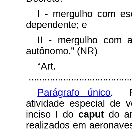
I - mergulho com es
dependente; e
II - mergulho com a
autônomo.” (NR)
“Ar
.......................................
Parágrafo único
. P
atividade especial de v
inciso I do
caput
do ar
realizados em aeronaves 