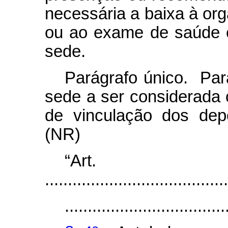
necessária a baixa à org
ou ao exame de saúde 
sede.
Parágrafo único. Par
sede a ser considerada
de vinculação dos depe
(NR)
“Ar
........................................
...................................