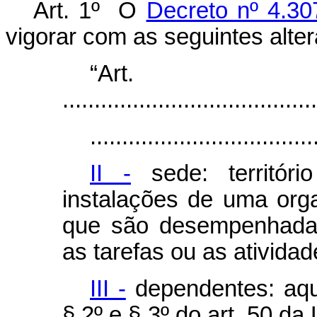
Art. 1º O
Decreto nº 4.30
vigorar com as seguintes alte
“Ar
........................................
...................................
II -
sede: territór
instalações de uma orga
que são desempenhadas
as tarefas ou as atividad
III -
dependentes: aqu
§ 2º e § 3º do art. 50 da