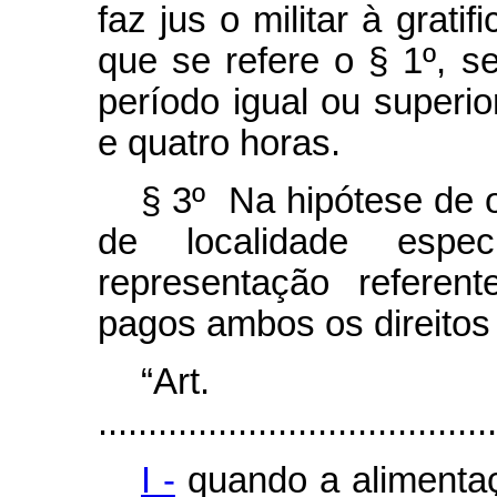
faz jus o militar à grati
que se refere o § 1º, 
período igual ou superior
e quatro horas.
§ 3º Na hipótese de o 
de localidade espe
representação refere
pagos ambos os direitos 
“Ar
........................................
I -
quando a alimenta