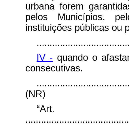
urbana forem garantida
pelos Municípios, pe
instituições públicas ou 
...................................
IV -
quando o afastame
consecutivas.
...................................
(NR)
“Ar
........................................