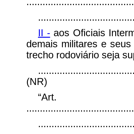
........................................
...................................
II -
aos Oficiais Interm
demais militares e seu
trecho rodoviário seja su
...................................
(NR)
“Ar
........................................
...................................