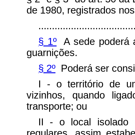
de 1980, registrados nos
...................................
§ 1º
A sede poderá 
guarnições.
§ 2º
Poderá ser consi
I - o território de 
vizinhos, quando liga
transporte; ou
II - o local isolado
regulares, assim estab