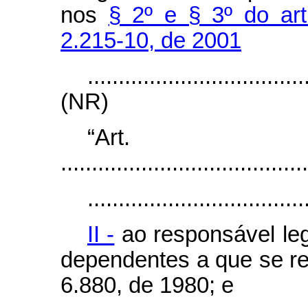
nos
§ 2º e § 3º do art
2.215-10, de 2001
...................................
(NR)
“Ar
........................................
...................................
II -
ao responsável leg
dependentes a que se ref
6.880, de 1980; e