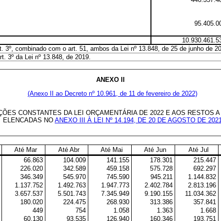
95.405.0
10.930.461.5
rt. 3º, combinado com o art. 51, ambos da Lei nº 13.848, de 25 de junho de 2
t. 3º da Lei nº 13.848, de 2019.
ANEXO II
(Anexo II ao Decreto nº 10.961, de 11 de fevereiro de 2022)
S CONSTANTES DA LEI ORÇAMENTÁRIA DE 2022 E AOS RESTOS A P
ELENCADAS NO
ANEXO III À LEI Nº 14.194, DE 20 DE AGOSTO DE 202
Até Mar
Até Abr
Até Mai
Até Jun
Até Jul
66.863
104.009
141.155
178.301
215.447
226.020
342.589
459.158
575.728
692.297
346.349
545.970
745.590
945.211
1.144.832
1.137.752
1.492.763
1.947.773
2.402.784
2.813.196
3.657.537
5.501.743
7.345.949
9.190.155
11.034.362
180.020
224.475
268.930
313.386
357.841
449
754
1.058
1.363
1.668
60.130
93.535
126.940
160.346
193.751