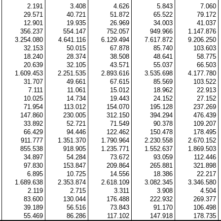
2.191
3.408
4.626
5.843
7.060
29.571
40.721
51.872
65.522
79.172
12.901
19.935
26.969
34.003
41.037
356.237
554.147
752.057
949.966
1.147.876
3.254.080
4.641.116
6.129.494
7.617.872
9.206.250
32.153
50.015
67.878
85.740
103.603
18.240
28.374
38.508
48.641
58.775
20.639
32.105
43.571
55.037
66.503
1.609.453
2.251.535
2.893.616
3.535.698
4.177.780
31.707
49.661
67.615
85.569
103.522
7.111
11.061
15.012
18.962
22.913
10.025
14.734
19.443
24.152
27.152
71.954
113.012
154.070
195.128
237.269
147.860
230.005
312.150
394.294
476.439
33.892
52.721
71.549
90.378
109.207
66.429
94.446
122.462
150.478
178.495
911.777
1.351.370
1.790.964
2.230.558
2.670.152
855.538
918.905
1.235.771
1.552.637
1.869.503
34.897
54.284
73.672
93.059
112.446
97.830
153.847
209.864
265.881
321.898
6.895
10.725
14.556
18.386
22.217
1.689.638
2.353.874
2.618.109
3.082.345
3.346.580
2.119
2.715
3.311
3.908
4.504
83.600
130.044
176.488
222.932
269.377
39.189
56.516
73.843
91.170
106.498
55.469
86.286
117.102
147.918
178.735