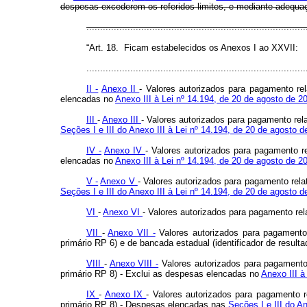
despesas excederem os referidos limites, e mediante adequ
..............................................................................
“Art. 18. Ficam estabelecidos os Anexos I ao XXVII:
................................................................................
II -
Anexo II
- Valores autorizados para pagamento re
elencadas no
Anexo III à Lei nº 14.194, de 20 de agosto de 2
III
-
Anexo III
- Valores autorizados para pagamento rel
Seções I e III do Anexo III à Lei nº 14.194, de 20 de agosto 
IV -
Anexo IV
- Valores autorizados para pagamento r
elencadas no
Anexo III à Lei nº 14.194, de 20 de agosto de 2
V -
Anexo V
- Valores autorizados para pagamento rel
Seções I e III do Anexo III à Lei nº 14.194, de 20 de agosto 
VI
-
Anexo VI
- Valores autorizados para pagamento rel
VII
-
Anexo VII -
Valores autorizados para pagamento 
primário RP 6) e de bancada estadual (identificador de result
VIII
-
Anexo VIII -
Valores autorizados para pagamento 
primário RP 8) - Exclui as despesas elencadas no
Anexo III à
IX
-
Anexo IX
- Valores autorizados para pagamento 
primário RP 8) - Despesas elencadas nas
Seções I e III do A