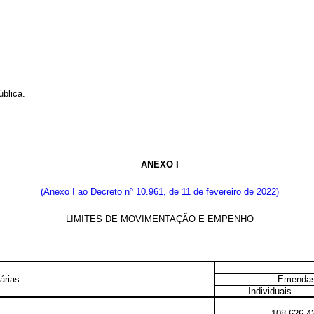
blica.
ANEXO I
(Anexo I ao Decreto nº 10.961, de 11 de fevereiro de 2022)
LIMITES DE MOVIMENTAÇÃO E EMPENHO
árias
Emendas
Individuais
108.626.4