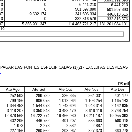
6.893.192.898
0
0
6.441.210
6.441.210
0
0
501.597.890
501.597.890
07
9.602.174
341.606.334
446.613.515
0
0
332.816.576
332.816.576
37
5.866.901.347
114.463.721.217
131.261.084.101
019.
AGAR DAS FONTES ESPECIFICADAS (1)(2) - EXCLUI AS DESPESAS
1
R$ mil
Até Ago
Até Set
Até Out
Até Nov
Até Dez
252.593
289.739
326.885
364.031
401.177
799.186
906.075
1.012.964
1.108.254
1.165.143
1.344.452
1.544.073
1.743.694
1.943.314
2.142.935
3.118.207
3.350.843
3.483.479
3.616.116
3.748.754
12.878.568
14.722.774
16.466.980
18.211.187
19.955.393
402.296
446.752
491.207
535.663
580.118
1.973
2.278
2.582
2.887
3.192
227.156
260.562
293.967
327.373
360.778