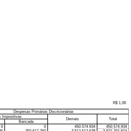
R$ 1,00
Despesas Primárias Discricionárias
 Impositivas
Demais
Total
Bancada
0
0
450.574.934
450.574.934
26
250.617.760
3.512.512.638