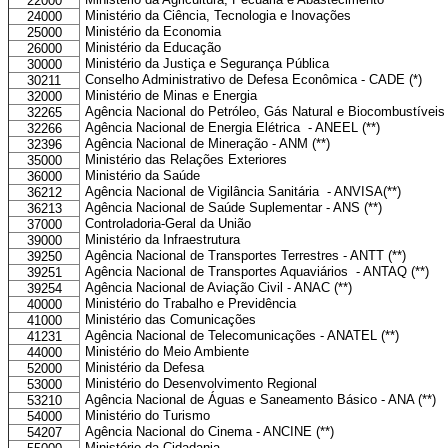
22000
Ministério da Ciência, Tecnologia e Inovações
24000
Ministério da Economia
25000
Ministério da Educação
26000
Ministério da Justiça e Segurança Pública
30000
Conselho Administrativo de Defesa Econômica - CADE (*)
30211
Ministério de Minas e Energia
32000
Agência Nacional do Petróleo, Gás Natural e Biocombustíveis 
32265
Agência Nacional de Energia Elétrica - ANEEL (**)
32266
Agência Nacional de Mineração - ANM (**)
32396
Ministério das Relações Exteriores
35000
Ministério da Saúde
36000
Agência Nacional de Vigilância Sanitária - ANVISA(**)
36212
Agência Nacional de Saúde Suplementar - ANS (**)
36213
Controladoria-Geral da União
37000
Ministério da Infraestrutura
39000
Agência Nacional de Transportes Terrestres - ANTT (**)
39250
Agência Nacional de Transportes Aquaviários - ANTAQ (**)
39251
Agência Nacional de Aviação Civil - ANAC (**)
39254
Ministério do Trabalho e Previdência
40000
Ministério das Comunicações
41000
Agência Nacional de Telecomunicações - ANATEL (**)
41231
Ministério do Meio Ambiente
44000
Ministério da Defesa
52000
Ministério do Desenvolvimento Regional
53000
Agência Nacional de Águas e Saneamento Básico - ANA (**)
53210
Ministério do Turismo
54000
Agência Nacional do Cinema - ANCINE (**)
54207
Ministério da Cidadania