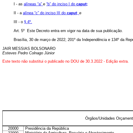
I - as
alíneas “a”
e
“b” do inciso I do
caput;
II - a
alínea “c” do inciso III do
caput
;
e
III - o
§ 4º.
Art. 5º Este Decreto entra em vigor na data de sua publicação.
Brasília, 30 de março de 2022; 201º da Independência e 134º da Repú
JAIR MESSIAS BOLSONARO
Esteves Pedro Colnago Júnior
Este texto não substitui o publicado no DOU de 30.3.2022 - Edição extra.
Órgãos/Unidades Orçament
20000
Presidência da República
Ministério da Agricultura, Pecuária e Abastecimento