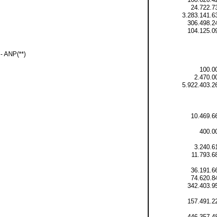
24.722.7
3.283.141.6
306.498.2
104.125.0
- ANP(**)
100.0
2.470.0
5.922.403.2
10.469.6
400.0
3.240.6
11.793.6
36.191.6
74.620.8
342.403.9
157.491.2
446.357.4