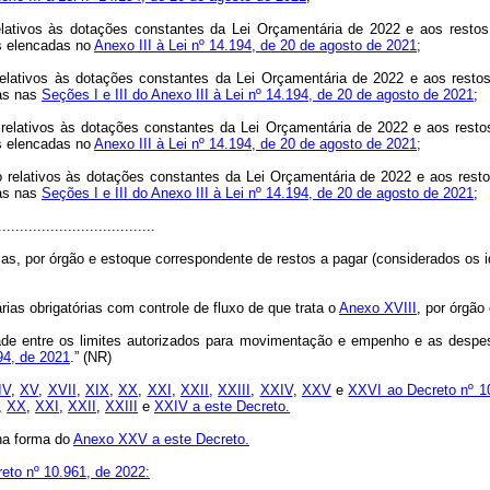
lativos às dotações constantes da Lei Orçamentária de 2022 e aos restos
as elencadas no
Anexo III à Lei nº 14.194, de 20 de agosto de 2021;
relativos às dotações constantes da Lei Orçamentária de 2022 e aos resto
das nas
Seções I e III do Anexo III à Lei nº 14.194, de 20 de agosto de 2021
;
 relativos às dotações constantes da Lei Orçamentária de 2022 e aos resto
as elencadas no
Anexo III à Lei nº 14.194, de 20 de agosto de 2021;
relativos às dotações constantes da Lei Orçamentária de 2022 e aos resto
das nas
Seções I e III do Anexo III à Lei nº 14.194, de 20 de agosto de 2021
;
....................................
s, por órgão e estoque correspondente de restos a pagar (considerados os id
as obrigatórias com controle de fluxo de que trata o
Anexo XVIII
, por órgão
ade entre os limites autorizados para movimentação e empenho e as despe
94, de 2021
.” (NR)
IV
,
XV
,
XVII
,
XIX
,
XX
,
XXI
,
XXII,
XXIII
,
XXIV
,
XXV
e
XXVI ao Decreto nº 1
,
XX
,
XXI
,
XXII
,
XXIII
e
XXIV a este Decreto.
a forma do
Anexo XXV a este Decreto.
reto nº 10.961, de 2022: