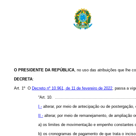
O PRESIDENTE DA REPÚBLICA
, no uso das atribuições que lhe co
DECRETA
:
Art. 1º O
Decreto nº 10.961, de 11 de fevereiro de 2022
, passa a vig
“Art. 10. ...................................................................
I -
alterar, por meio de antecipação ou de postergação
II -
alterar, por meio de remanejamento, de ampliação o
a) os limites de movimentação e empenho constantes d
b) os cronogramas de pagamento de que trata o incis