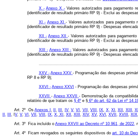
X -
Anexo X -
Valores autorizados para pagamento re
(identificador de resultado primário RP 9) - Exclui as despes
XI -
Anexo XI
- Valores autorizados para pagamento 
(identificador de resultado primário RP 9) - Despesas elenca
XII -
Anexo XII
- Valores autorizados para pagamento
(identificador de resultado primário RP 9) - Exclui as despes
XIII -
Anexo XIII -
Valores autorizados para pagamento 
(identificador de resultado primário RP 9) - Despesas elenca
................................................................................
XXV -
Anexo XXV
- Programação das despesas primária
RP 8 e RP 9);
XXVI -
Anexo XXVI
- Programação das despesas primári
XXVII
-
Anexo XXVII
- Demonstração da compatibilid
relatório de que tratam os
§ 4º
e §
6º do art. 62 da Lei nº 14.1
Art. 2º Os
Anexos I
,
II
,
III
,
IV
,
V,
VI
,
VII
,
VIII,
IX
,
X,
XI
,
XII
,
XIII
,
X
II,
III
, I
V
,
V
,
VI
,
VII
,
VIII
,
IX,
X
,
XI
,
XII
,
XIII
,
XIV
,
XV
,
XVI
,
XVII
,
XVIII
,
XIX
Art. 3º Fica incluído o
Anexo XXVII ao Decreto nº 10.961, de 2022,
n
Art. 4º Ficam revogados os seguintes dispositivos do
art. 10 do Dec