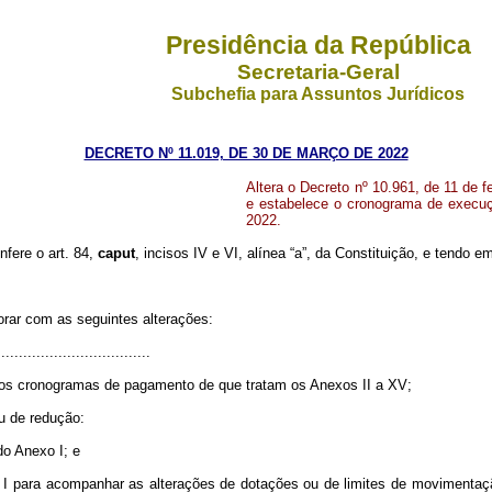
Presidência da República
Secretaria-Geral
Subchefia para Assuntos Jurídicos
DECRETO Nº 11.019, DE 30 DE MARÇO DE 2022
Altera o Decreto nº 10.961, de 11 de 
e estabelece o cronograma de execuç
2022.
nfere o art. 84,
caput
, incisos IV e VI, alínea “a”, da Constituição, e tendo e
orar com as seguintes alterações:
..................................
, os cronogramas de pagamento de que tratam os Anexos II a XV;
u de redução:
o Anexo I; e
o I para acompanhar as alterações de dotações ou de limites de movimentaç