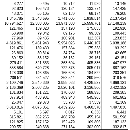
8.277
9.495
10.712
11.929
13.146
92.823
106.473
120.124
133.774
147.425
48.071
55.105
62.139
69.174
76.208
1.345.785
1.543.695
1.741.605
1.939.514
2.137.424
10.794.627
12.383.005
13.971.383
15.559.761
17.148.139
121.465
139.328
157.190
175.053
192.916
68.908
79.042
89.175
99.309
109.443
77.969
89.435
100.901
112.367
123.833
4.819.861
5.461.943
5.954.025
6.446.107
6.938.188
121.476
139.430
157.384
175.338
193.292
26.863
30.814
34.764
38.715
42.665
30.152
33.152
36.152
39.151
42.151
279.411
321.553
363.694
405.836
447.977
558.584
640.728
722.873
805.017
887.162
128.036
146.865
165.693
184.522
203.351
206.511
234.527
262.544
290.560
318.576
3.109.746
3.549.339
3.988.933
4.428.527
4.868.121
2.186.369
2.503.235
2.820.101
3.136.966
3.422.152
131.834
151.221
170.608
189.995
209.383
377.914
433.931
489.948
545.965
601.982
26.047
29.878
33.708
37.539
41.369
3.810.816
4.075.051
4.439.286
4.468.570
4.497.830
5.101
5.697
6.017
6.336
6.441
315.821
362.265
408.709
455.154
501.598
121.825
137.152
152.479
169.806
187.133
209.551
240.368
271.184
302.000
332.817