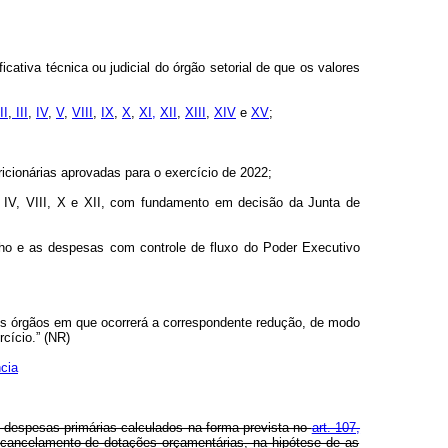
ficativa técnica ou judicial do órgão setorial de que os valores
II
,
III
,
IV
,
V
,
VIII
,
IX
,
X
,
XI,
XII
,
XIII
,
XIV
e
XV
;
icionárias aprovadas para o exercício de 2022;
 IV, VIII, X e XII, com fundamento em decisão da Junta de
nho e as despesas com controle de fluxo do Poder Executivo
os órgãos em que ocorrerá a correspondente redução, de modo
cício.” (NR)
cia
as despesas primárias calculados na forma prevista no
art. 107,
 cancelamento de dotações orçamentárias, na hipótese de as