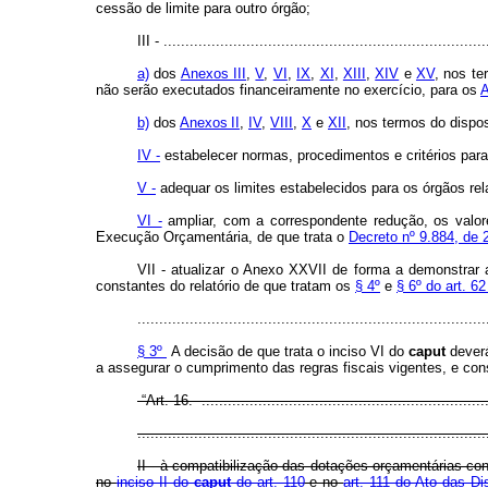
cessão de limite para outro órgão;
III - ..........................................................................
a)
dos
Anexos III
,
V
,
VI
,
IX
,
XI
,
XIII
,
XIV
e
XV
, nos t
não serão executados financeiramente no exercício, para os
A
b)
dos
Anexos II
,
IV
,
VIII
,
X
e
XII
, nos termos do dispo
IV -
estabelecer normas, procedimentos e critérios para
V -
adequar os limites estabelecidos para os órgãos re
VI -
ampliar, com a correspondente redução, os valo
Execução Orçamentária, de que trata o
Decreto nº 9.884, de 
VII - atualizar o Anexo XXVII de forma a demonstrar
constantes do relatório de que tratam os
§ 4º
e
§ 6º do art. 6
................................................................................
§ 3º
A decisão de que trata o inciso VI do
caput
deverá
a assegurar o cumprimento das regras fiscais vigentes, e con
“Art. 16. .................................................................
................................................................................
II - à compatibilização das dotações orçamentárias co
no
inciso II do
caput
do art. 110
e no
art. 111 do Ato das Di