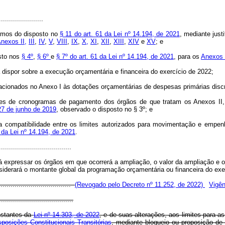
......................
ermos do disposto no
§ 11 do art. 61 da Lei nº 14.194, de 2021
, mediante justi
nexos II,
III
,
IV
,
V
,
VIII
,
IX
,
X,
XI
,
XII
,
XIII
,
XIV
e
XV
; e
sto nos
§ 4º
,
§ 6º
e
§ 7º do art. 61 da Lei nº 14.194, de 2021
, para os
Anexos 
 dispor sobre a execução orçamentária e financeira do exercício de 2022;
lacionados no Anexo I às dotações orçamentárias de despesas primárias discr
res de cronogramas de pagamento dos órgãos de que tratam os Anexos II,
27 de junho de 2019
, observado o disposto no § 3º;
e
 a compatibilidade entre os limites autorizados para movimentação e empe
2 da Lei nº 14.194, de 2021
.
....................................
 expressar os órgãos em que ocorrerá a ampliação, o valor da ampliação e 
siderará o montante global da programação orçamentária ou financeira do exer
....................................
(Revogado pelo Decreto nº 11.252, de 2022)
Vigên
.....................................
nstantes da
Lei nº 14.303, de 2022
, e de suas alterações, aos limites para 
sposições Constitucionais Transitórias
, mediante bloqueio ou proposição de