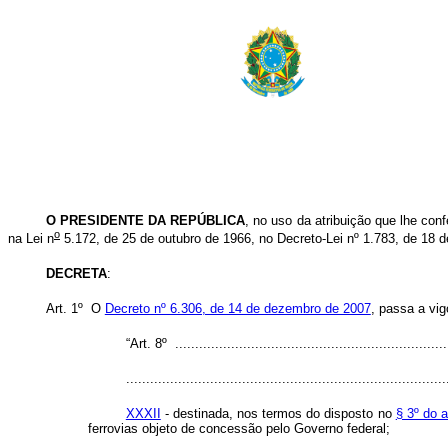
O PRESIDENTE DA REPÚBLICA
, no uso da atribuição que lhe conf
o
na Lei n
5.172, de 25 de outubro de 1966,
no Decreto-Lei nº 1.783, de 18 d
DECRETA
:
Art. 1º O
Decreto nº 6.306, de 14 de dezembro de 2007
, passa a vig
“Art. 8º .....................................................................
................................................................................
XXXII
- destinada, nos termos do disposto no
§ 3º do a
ferrovias objeto de concessão pelo Governo federal;