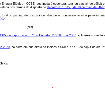
nergia Elétrica - CCEE, destinada à cobertura, total ou parcial, de déficit e
 elétrica nos termos do disposto no
Decreto nº 10.350, de 18 de maio de 2020
total ou parcial, de custos incorridos pelas concessionárias e permissionári
 2022
.
.............................” (NR)
XIV do caput do art. 8º do Decreto nº 6.306, de 2007
, aplica-se somente 
de 2020
, na parte em que altera os incisos XXXII e
XXXIII do caput do art. 8
blica.
*