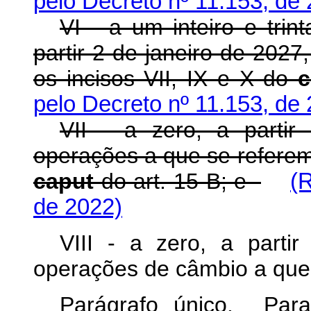
pelo Decreto nº 11.153, de
VI - a um inteiro e trin
partir 2 de janeiro de 202
os incisos VII, IX e X do
c
pelo Decreto nº 11.153, de
VII - a zero, a parti
operações a que se referem 
caput
do art. 15-B; e
(
de 2022)
VIII - a zero, a parti
operações de câmbio a que
Parágrafo único. Para 