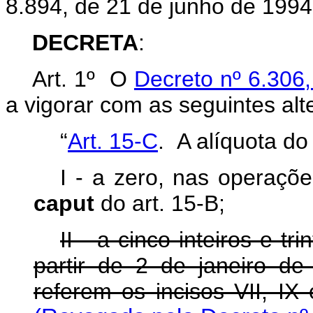
8.894, de 21 de junho de 1994
DECRETA
:
Art. 1º O
Decreto nº 6.306
a vigorar com as seguintes alt
“
Art. 15-C
. A alíquota do
I - a zero, nas operaçõe
caput
do art. 15-B;
II - a cinco inteiros e tr
partir de 2 de janeiro d
referem os incisos VII, I