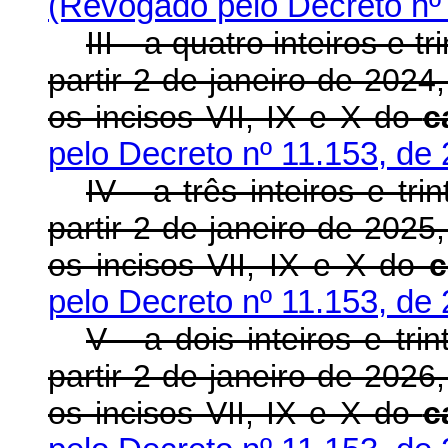
(Revogado pelo Decreto nº 
III - a quatro inteiros e 
partir 2 de janeiro de 202
os incisos VII, IX e X do
c
pelo Decreto nº 11.153, de
IV - a três inteiros e tr
partir 2 de janeiro de 202
os incisos VII, IX e X do
c
pelo Decreto nº 11.153, de
V - a dois inteiros e tri
partir 2 de janeiro de 202
os incisos VII, IX e X do
c