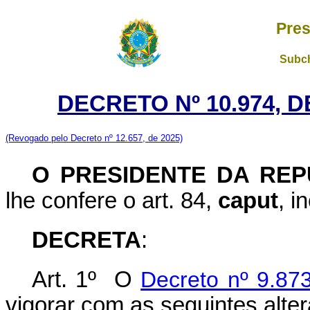
Pres
Subch
DECRETO Nº 10.974, D
(Revogado pelo Decreto nº 12.657, de 2025)
O PRESIDENTE DA REP
lhe confere o art. 84,
caput
, i
DECRETA
:
Art. 1º O
Decreto nº 9.87
vigorar com as seguintes alte