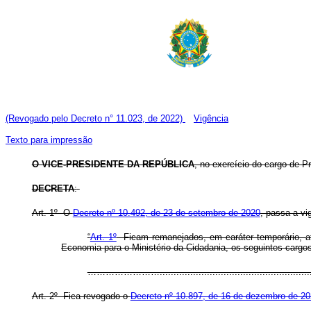
(Revogado pelo Decreto n° 11.023, de 2022)
Vigência
Texto para impressão
O VICE-PRESIDENTE DA REPÚBLICA
, no exercício do cargo de Pr
DECRETA
:
Art. 1º O
Decreto nº 10.492, de 23 de setembro de 2020
, passa a vi
“
Art. 1º
Ficam remanejados, em caráter temporário, até
Economia para o Ministério da Cidadania, os seguintes car
…………………….........................................................
Art. 2º Fica revogado o
Decreto nº 10.897, de 16 de dezembro de 2