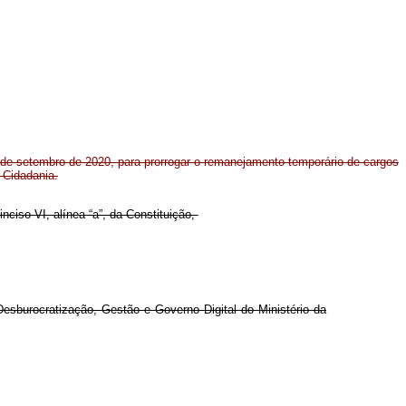
3 de setembro de 2020, para prorrogar o remanejamento temporário de cargos
 Cidadania.
 inciso VI, alínea “a”, da Constituição,
esburocratização, Gestão e Governo Digital do Ministério da