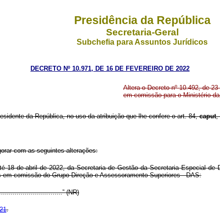
Presidência da República
Secretaria-Geral
Subchefia para Assuntos Jurídicos
DECRETO Nº 10.971, DE 16 DE FEVEREIRO DE 2022
Altera o Decreto nº 10.492, de 2
em comissão para o Ministério da
esidente da República, no uso da atribuição que lhe confere o art. 84,
caput
,
gorar com as seguintes alterações:
 18 de abril de 2022, da Secretaria de Gestão da Secretaria Especial de D
gos em comissão do Grupo-Direção e Assessoramento Superiores - DAS:
......................…....” (NR)
021
.