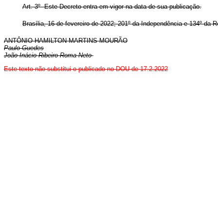
Art. 3º Este Decreto entra em vigor na data de sua publicação.
Brasília, 16 de fevereiro de 2022; 201º da Independência e 134º da R
ANTÔNIO HAMILTON MARTINS MOURÃO
Paulo Guedes
João Inácio Ribeiro Roma Neto
Este texto não substitui o publicado no DOU de 17.2.2022