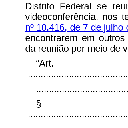
Distrito Federal se re
videoconferência, nos 
nº 10.416, de 7 de julho
encontrarem em outros e
da reunião por meio de v
“Ar
.......................................
...................................
§
.......................................