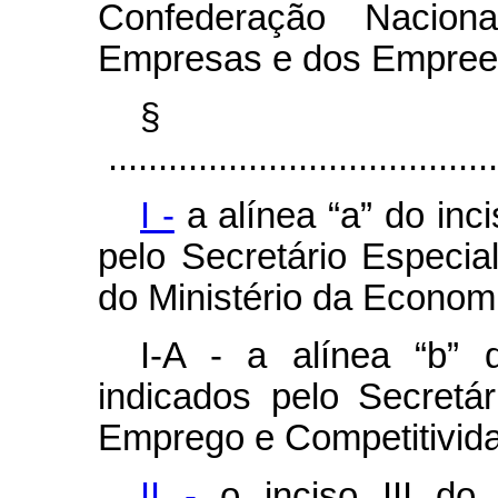
Confederação Nacio
Empresas e dos Empreen
§
.......................................
I -
a alínea “a” do inc
pelo Secretário Especia
do Ministério da Econom
I-A - a alínea “b”
indicados pelo Secretár
Emprego e Competitivida
II -
o inciso III d