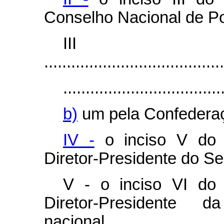
Conselho Nacional de Pol
II
........................................
...................................
b)
um pela Confederaç
IV -
o inciso V d
Diretor-Presidente do Se
V - o inciso VI d
Diretor-Presidente d
nacional.