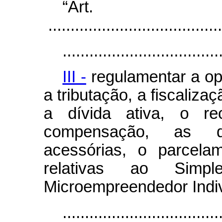
“Ar
.......................................
...................................
III -
regulamentar a op
a tributação, a fiscaliza
a dívida ativa, o rec
compensação, as d
acessórias, o parcela
relativas ao Simpl
Microempreendedor Indiv
...................................