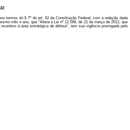
22
nos termos do § 7º do art. 62 da Constituição Federal, com a redação dada
o mesmo mês e ano, que "Altera a Lei nº 12.598, de 21 de março de 2012, que
ncentivo à área estratégica de defesa", tem sua vigência prorrogada pelo