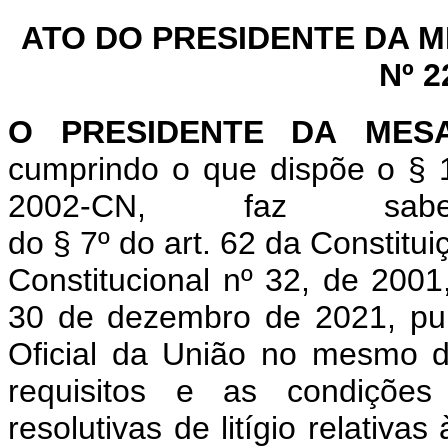
ATO DO PRESIDENTE DA 
Nº 2
O
PRESIDENTE
DA
MES
cumprindo o que
dispõe o § 
2002-CN, faz sa
do
§
7º
do
art.
62
da
Constitui
Constitucional nº 32, de 2001
30 de dezembro de
2021
, pu
Oficial da União no mesmo 
requisitos e as condições
resolutivas
de litígio relativ