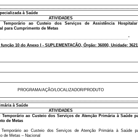
................................................................................................................
pecializada à Saúde
ATIVIDADES
o Temporário ao Custeio dos Serviços de Assistência Hospitala
al para Cumprimento de Metas
........................................................................................................”
1 função 10 do Anexo I - SUPLEMENTAÇÃO, Órgão: 36000, Unidade: 3621
PROGRAMA/AÇÃO/LOCALIZADOR/PRODUTO
................................................................................................................
imária à Saúde
ATIVIDADES
 Temporário ao Custeio dos Serviços de Atenção Primária à Saúde p
to de Metas
 Temporário ao Custeio dos Serviços de Atenção Primária à Saúde p
o de Metas – Nacional