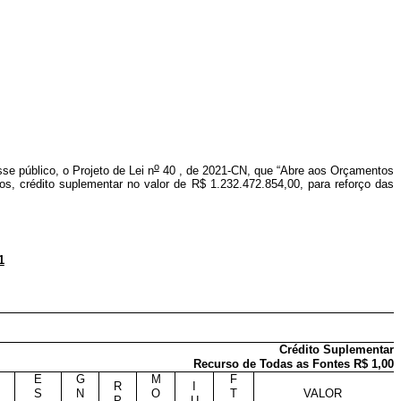
o
se público, o Projeto de Lei n
40 , de 2021-CN, que “Abre aos Orçamentos
os, crédito suplementar no valor de R$ 1.232.472.854,00, para reforço das
1
Crédito Suplementar
Recurso de Todas as Fontes R$ 1,00
E
G
M
F
R
I
S
N
O
T
VALOR
P
U