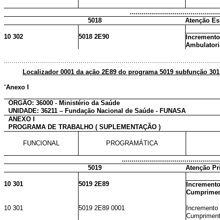
..............................................
5018
Atenção Es
10 302
5018 2E90
Increment
Ambulatori
..............................................................................................................
Localizador 0001 da ação 2E89 do programa 5019 subfunção 30
“
Anexo I
ÓRGÃO: 36000 - Ministério da Saúde
UNIDADE: 36211 – Fundação Nacional de Saúde - FUNASA
ANEXO I
PROGRAMA DE TRABALHO ( SUPLEMENTAÇÃO )
FUNCIONAL
PROGRAMÁTICA
..................................................
5019
Atenção Pr
10 301
5019 2E89
Incremento
Cumprimen
10 301
5019 2E89 0001
Incremento
Cumpriment