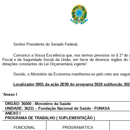
Senhor Presidente do Senado Federal,
Comunico a Vossa Excelência que, nos termos previstos no § 1º do art
Fiscal e da Seguridade Social da União, em favor de diversos órgãos do P
dotações constantes da Lei Orçamentária vigente”.
Ouvido, o Ministério da Economia manifestou-se pelo veto aos seguin
Localizador 0001 da ação 2E90 do programa 5018 subfunção 30
“
Anexo I
ÓRGÃO: 36000 - Ministério da Saúde
UNIDADE: 36211 – Fundação Nacional de Saúde - FUNASA
ANEXO I
PROGRAMA DE TRABALHO ( SUPLEMENTAÇÃO )
FUNCIONAL
PROGRAMÁTICA