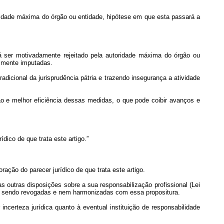
oridade máxima do órgão ou entidade, hipótese em que esta passará a
erá ser motivadamente rejeitado pela autoridade máxima do órgão ou
almente imputadas.
tradicional da jurisprudência pátria e trazendo insegurança a atividade
o e melhor eficiência dessas medidas, o que pode coibir avanços e
dico de que trata este artigo.”
ação do parecer jurídico de que trata este artigo.
as outras disposições sobre a sua responsabilização profissional (Lei
tão sendo revogadas e nem harmonizadas com essa propositura.
ncerteza jurídica quanto à eventual instituição de responsabilidade