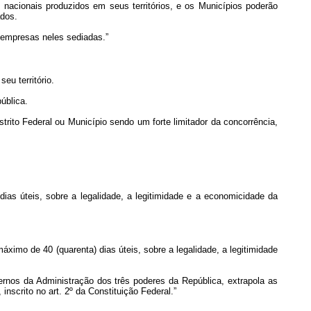
nacionais produzidos em seus territórios, e os Municípios poderão
ados.
 empresas neles sediadas.”
eu território.
pública.
trito Federal ou Município sendo um forte limitador da concorrência,
ias úteis, sobre a legalidade, a legitimidade e a economicidade da
áximo de 40 (quarenta) dias úteis, sobre a legalidade, a legitimidade
ternos da Administração dos três poderes da República, extrapola as
nscrito no art. 2º da Constituição Federal.”