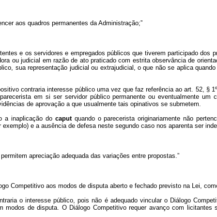
rtencer aos quadros permanentes da Administração;”
etentes e os servidores e empregados públicos que tiverem participado dos p
dora ou judicial em razão de ato praticado com estrita observância de orient
blico, sua representação judicial ou extrajudicial, o que não se aplica quand
ositivo contraria interesse público uma vez que faz referência ao art. 52, § 
parecerista em si ser servidor público permanente ou eventualmente um 
rovidências de aprovação a que usualmente tais opinativos se submetem.
o a inaplicação do
caput
quando o parecerista originariamente não perten
r exemplo) e a ausência de defesa neste segundo caso nos aparenta ser inde
o permitem apreciação adequada das variações entre propostas.”
iálogo Competitivo aos modos de disputa aberto e fechado previsto na Lei, co
ntraria o interesse público, pois não é adequado vincular o Diálogo Compe
m modos de disputa. O Diálogo Competitivo requer avanço com licitantes s