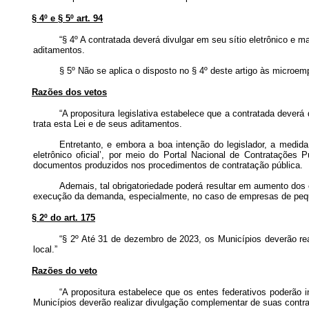
§ 4º e § 5º art. 94
“§ 4º A contratada deverá divulgar em seu sítio eletrônico e ma
aditamentos.
§ 5º Não se aplica o disposto no § 4º deste artigo às microe
Razões dos vetos
“A propositura legislativa estabelece que a contratada deverá
trata esta Lei e de seus aditamentos.
Entretanto, e embora a boa intenção do legislador, a medida 
eletrônico oficial’, por meio do Portal Nacional de Contratações 
documentos produzidos nos procedimentos de contratação pública.
Ademais, tal obrigatoriedade poderá resultar em aumento dos
execução da demanda, especialmente, no caso de empresas de pequen
§ 2º do art. 175
“§ 2º Até 31 de dezembro de 2023, os Municípios deverão real
local.”
Razões do veto
“A propositura estabelece que os entes federativos poderão i
Municípios deverão realizar divulgação complementar de suas contrata