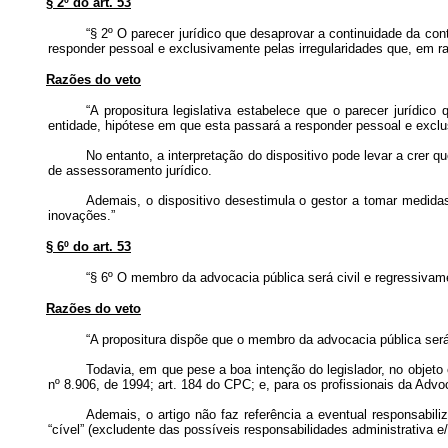
§ 2º do art. 53
“§ 2º O parecer jurídico que desaprovar a continuidade da co
responder pessoal e exclusivamente pelas irregularidades que, em r
Razões do veto
“A propositura legislativa estabelece que o parecer jurídi
entidade, hipótese em que esta passará a responder pessoal e exclu
No entanto, a interpretação do dispositivo pode levar a crer qu
de assessoramento jurídico.
Ademais, o dispositivo desestimula o gestor a tomar medida
inovações.”
§ 6º do art. 53
“§ 6º O membro da advocacia pública será civil e regressivame
Razões do veto
“A propositura dispõe que o membro da advocacia pública será 
Todavia, em que pese a boa intenção do legislador, no objeto 
nº 8.906, de 1994; art. 184 do CPC; e, para os profissionais da Ad
Ademais, o artigo não faz referência a eventual responsabil
“cível” (excludente das possíveis responsabilidades administrativa 