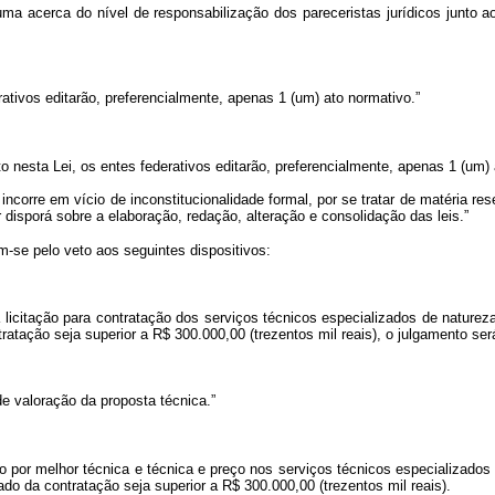
uma acerca do nível de responsabilização dos pareceristas jurídicos junto ao
rativos editarão, preferencialmente, apenas 1 (um) ato normativo.”
to nesta Lei, os entes federativos editarão, preferencialmente, apenas 1 (um)
 incorre em vício de inconstitucionalidade formal, por se tratar de matéria r
 disporá sobre a elaboração, redação, alteração e consolidação das leis.”
m-se pelo veto aos seguintes dispositivos:
 licitação para contratação dos serviços técnicos especializados de natureza 
tratação seja superior a R$ 300.000,00 (trezentos mil reais), o julgamento ser
de valoração da proposta técnica.”
nto por melhor técnica e técnica e preço nos serviços técnicos especializados
ado da contratação seja superior a R$ 300.000,00 (trezentos mil reais).