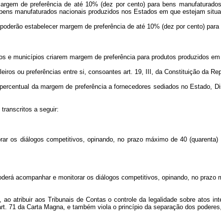
margem de preferência de até 10% (dez por cento) para bens manufaturados 
 bens manufaturados nacionais produzidos nos Estados em que estejam situ
s poderão estabelecer margem de preferência de até 10% (dez por cento) para
ados e municípios criarem margem de preferência para produtos produzidos em s
leiros ou preferências entre si, consoantes art. 19, III, da Constituição da Re
r percentual da margem de preferência a fornecedores sediados no Estado, Dis
transcritos a seguir:
rar os diálogos competitivos, opinando, no prazo máximo de 40 (quarenta) d
poderá acompanhar e monitorar os diálogos competitivos, opinando, no prazo m
 ao atribuir aos Tribunais de Contas o controle da legalidade sobre atos in
art. 71 da Carta Magna, e também viola o princípio da separação dos poderes, i