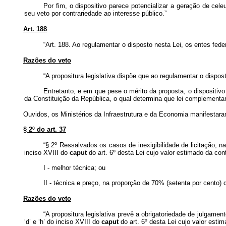
Por fim, o dispositivo parece potencializar a geração de cele
seu veto por contrariedade ao interesse público.”
Art. 188
“Art. 188. Ao regulamentar o disposto nesta Lei, os entes fede
Razões do veto
“A propositura legislativa dispõe que ao regulamentar o dispos
Entretanto, e em que pese o mérito da proposta, o dispositivo
da Constituição da República, o qual determina que lei complementar
Ouvidos, os Ministérios da Infraestrutura e da Economia manifestara
§ 2º do art. 37
“§ 2º Ressalvados os casos de inexigibilidade de licitação, na
inciso XVIII do
caput
do art. 6º desta Lei cujo valor estimado da con
I - melhor técnica; ou
II - técnica e preço, na proporção de 70% (setenta por cento) 
Razões do veto
“A propositura legislativa prevê a obrigatoriedade de julgame
‘d’ e ‘h’ do inciso XVIII do
caput
do art. 6º desta Lei cujo valor estim