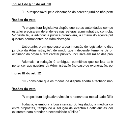
Inciso I do § 1º do art. 10
“I - o responsável pela elaboração do parecer jurídico não pe
Razões do veto
“A propositura legislativa dispõe que se as autoridades comp
esta lei precisarem defender-se nas esferas administrativa, controla
52 desta lei, a advocacia pública promoverá, a critério do agente pú
quadros permanentes da Administração.
Entretanto, e em que pese a boa intenção do legislador, o disp
jurídico da Administração’, de modo que independentemente de o 
originário do órgão e tem caráter público, inclusive em razão das p
Ademais, a redação é ambígua, permitindo que se leia tant
pertencer aos quadros da Administração (no caso de exoneração, po
Inciso III do art. 32
“III - considere que os modos de disputa aberto e fechado nã
Razões do veto
“A propositura legislativa vincula a reserva da modalidade D
Todavia, e embora a boa intenção do legislador, a medida co
entre propostas, tampouco à solução de eventuais deficiências co
existente para atender a necessidade pública.”