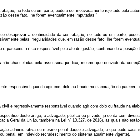
ntratação, no todo ou em parte, poderá ser motivadamente rejeitado pela aut
azão desse fato, lhe forem eventualmente imputadas.”
co que desaprovar a continuidade da contratação, no todo ou em parte, pod
sivamente pelas irregularidades que, em razão desse fato, lhe forem eventu
e o parecerista é co-responsável pelo ato de gestão, contrariando a posição 
s não chanceladas pela assessoria jurídica, mesmo que convicto da correçã
nte responsável quando agir com dolo ou fraude na elaboração do parecer jurí
civil e regressivamente responsável quando agir com dolo ou fraude na elabor
específico deste artigo, o advogado, público ou privado, já conta com divers
vocacia Geral da União, também na Lei nº 13.327, de 2016), as quais não es
ização administrativa ou mesmo penal daquele advogado, o que pode causar i
e/ou penal, em indevido recrudescimento do sistema atualmente vigente).