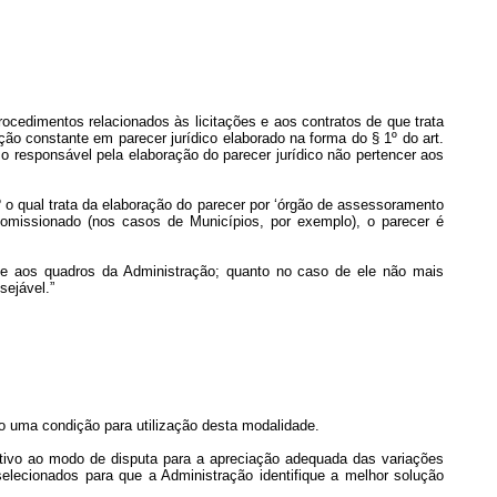
rocedimentos relacionados às licitações e aos contratos de que trata
ação constante em parecer jurídico elaborado na forma do § 1º do art.
o o responsável pela elaboração do parecer jurídico não pertencer aos
1º o qual trata da elaboração do parecer por ‘órgão de assessoramento
comissionado (nos casos de Municípios, por exemplo), o parecer é
ce aos quadros da Administração; quanto no caso de ele não mais
sejável.”
mo uma condição para utilização desta modalidade.
titivo ao modo de disputa para a apreciação adequada das variações
elecionados para que a Administração identifique a melhor solução