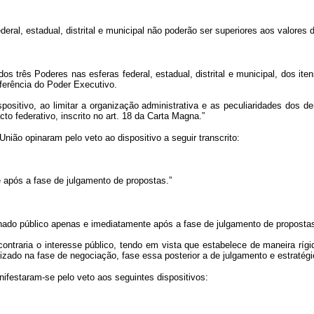
deral, estadual, distrital e municipal não poderão ser superiores aos valores 
a dos três Poderes nas esferas federal, estadual, distrital e municipal, dos 
ferência do Poder Executivo.
spositivo, ao limitar a organização administrativa e as peculiaridades dos 
to federativo, inscrito no art. 18 da Carta Magna.”
nião opinaram pelo veto ao dispositivo a seguir transcrito:
e após a fase de julgamento de propostas.”
ornado público apenas e imediatamente após a fase de julgamento de proposta
contraria o interesse público, tendo em vista que estabelece de maneira rí
lizado na fase de negociação, fase essa posterior a de julgamento e estratégi
ifestaram-se pelo veto aos seguintes dispositivos: