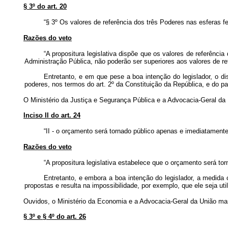
§ 3º do art. 20
“§ 3º Os valores de referência dos três Poderes nas esferas fe
Razões do veto
“A propositura legislativa dispõe que os valores de referênci
Administração Pública, não poderão ser superiores aos valores de re
Entretanto, e em que pese a boa intenção do legislador, o di
poderes, nos termos do art. 2º da Constituição da República, e do pac
O Ministério da Justiça e Segurança Pública e a Advocacia-Geral da U
Inciso II do art. 24
“II - o orçamento será tornado público apenas e imediatament
Razões do veto
“A propositura legislativa estabelece que o orçamento será t
Entretanto, e embora a boa intenção do legislador, a medida 
propostas e resulta na impossibilidade, por exemplo, que ele seja uti
Ouvidos, o Ministério da Economia e a Advocacia-Geral da União man
§ 3º e § 4º do art. 26