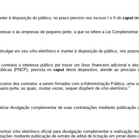
nter à disposição do público, no prazo previsto nos incisos I e II do
caput
des
mpresas e às empresas de pequeno porte, a que se refere a Lei Complementar
 divulgar em seu sítio eletrônico e manter à disposição do público, nos prazo
contraria o interesse público por trazer um ônus financeiro adicional e des
Públicas (PNCP), prevista no
caput
deste dispositivo, atende ao princípio 
 custos dos contratos a serem firmados com a Administração Pública, uma ve
o porte, as quais, muitas vezes, sequer dispõem de sítio eletrônico.”
izar divulgação complementar de suas contratações mediante publicação de e
nstituir sítio eletrônico oficial para divulgação complementar e realização
ções mediante publicação de extrato de edital de licitação em jornal diário d