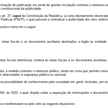
minação de publicação em jornal de grande circulação contraria o interesse
o constitucional da publicidade.
 art. 37,
caput
da Constituição da República, já seria devidamente observad
Públicas (PNCP), o qual passará a centralizar a publicidade dos atos relativ
sitivo transcrito a seguir:
as notas fiscais e os documentos auxiliares destinados a órgão ou entidade
notas fiscais eletrônicas conterá as notas fiscais e os documentos auxiliare
dor, a medida contraria o interesse público, tendo em vista que permite consul
 relacionados à segurança pública ou nacional.
 na possibilidade de conhecimento pela sociedade em geral, incluídas, por 
.209, de 2020, a qual ‘dispõe sobre a requisição de informações e document
ca manifestaram-se pelo veto ao seguinte dispositivo: