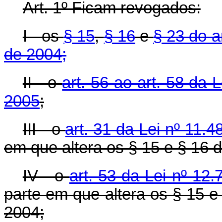
Art. 1º Ficam revogados:
I - os
§ 15
,
§ 16
e
§ 23 do ar
de 2004;
II - o
art. 56 ao art. 58 da
2005
;
III - o
art. 31 da Lei nº 11.
em que altera os § 15 e § 16 d
IV - o
art. 53 da Lei nº 12
parte em que altera os § 15 e 
2004;