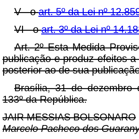
V - o
art. 5º da Lei nº 12.8
VI - o
art. 3º da Lei nº 14.1
Art. 2º Esta Medida Provis
publicação e produz efeitos a 
posterior ao de sua publicação
Brasília, 31 de dezembro
133º da República.
JAIR MESSIAS BOLSONARO
Marcelo Pacheco dos Guaran