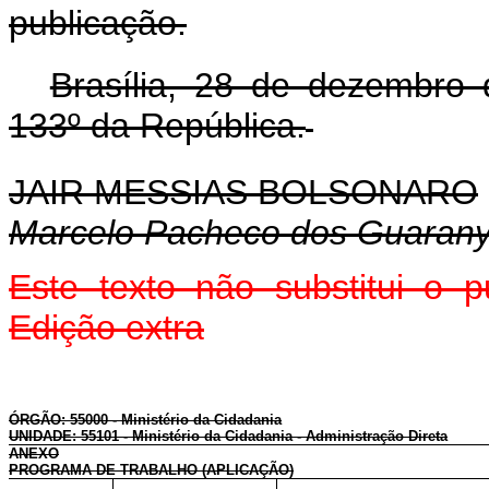
publicação.
Brasília, 28 de dezembro
133º da República.
JAIR MESSIAS BOLSONARO
Marcelo Pacheco dos Guaran
Este texto não substitui o
Edição extra
ÓRGÃO: 55000 - Ministério da Cidadania
UNIDADE: 55101 - Ministério da Cidadania - Administração Direta
ANEXO
PROGRAMA DE TRABALHO (APLICAÇÃO)