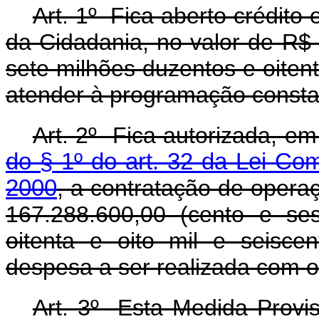
Art. 1º Fica aberto crédito 
da Cidadania, no valor de R$
sete milhões duzentos e oitenta
atender à programação consta
Art. 2º Fica autorizada, e
do § 1º do art. 32 da Lei Co
2000
, a contratação de operaç
167.288.600,00 (cento e se
oitenta e oito mil e seisce
despesa a ser realizada com o c
Art. 3º Esta Medida Provis