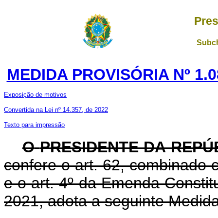
Pres
Subch
MEDIDA PROVISÓRIA Nº 1.0
Exposição de motivos
Convertida na Lei nº 14.357, de 2022
Texto para impressão
O
PRESIDENTE DA REPÚ
confere o art. 62, combinado c
e o art. 4º da Emenda Constit
2021, adota a seguinte Medida 