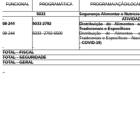
FUNCIONAL
PROGRAMÁTICA
PROGRAMA/AÇÃO/LOCA
5033
Segurança Alimentar e Nutricio
ATIVIDA
08 244
5033 2792
Distribuição de Alimentos 
Tradicionais e Específicos
08 244
5033 2792 6500
Distribuição de Alimentos 
Tradicionais e Específicos - Naci
-
COVID-19
)
TOTAL - FISCAL
TOTAL - SEGURIDADE
TOTAL - GERAL